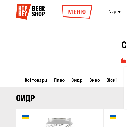
МЕНЮ
Укр
С
Всі товари
Пиво
Сидр
Вино
Віскі
К
СИДР