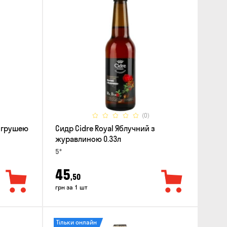
(0)
з грушею
Сидр Cidre Royal Яблучний з
журавлиною 0.33л
5°
45
,50
грн за 1 шт
Тільки онлайн