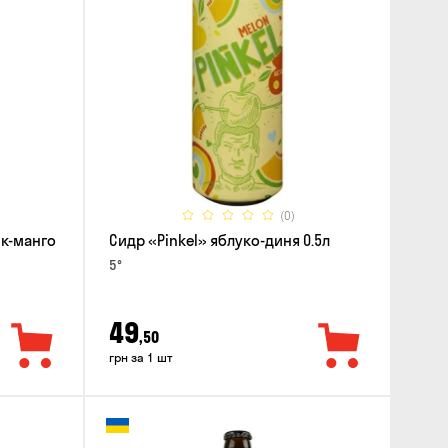
(0)
ик-манго
Сидр «Pinkel» яблуко-диня 0.5л
5°
49
,50
грн за 1 шт