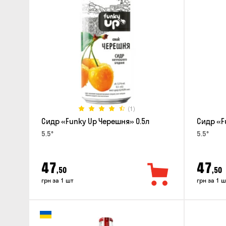
(1)
Сидр «Funky Up Черешня» 0.5л
Сидр «F
5.5°
5.5°
47
47
,50
,50
грн за 1 шт
грн за 1 ш