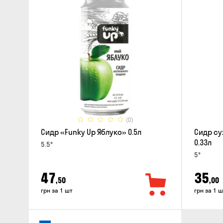
(0)
Сидр «Funky Up Яблуко» 0.5л
Сидр су
0.33л
5.5°
5°
47
35
,50
,00
грн за 1 шт
грн за 1 ш