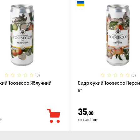
(0)
(0)
хий Toosecco Яблучний
Сидр сухий Toosecco Перси
5°
35
,00
т
грн за 1 шт