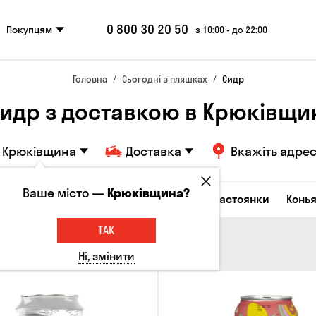
0 800 30 20 50
Покупцям
з 10:00 - до 22:00
Головна
Сьогодні в пляшках
Сидр
идр з доставкою в Крюківщи
Крюківщина
Доставка
Вкажіть адре
Ваше місто —
Крюківщина?
октейлі
Горілка
Соджу
Лікери та настоянки
Конья
ТАК
Ні, змінити