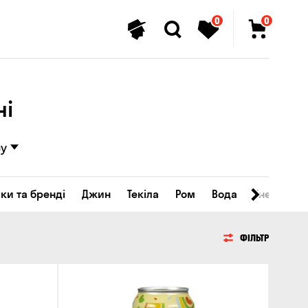
0
0
ні
су
ки та бренді
Джин
Текіла
Ром
Вода
Енергетичн
ФІЛЬТР