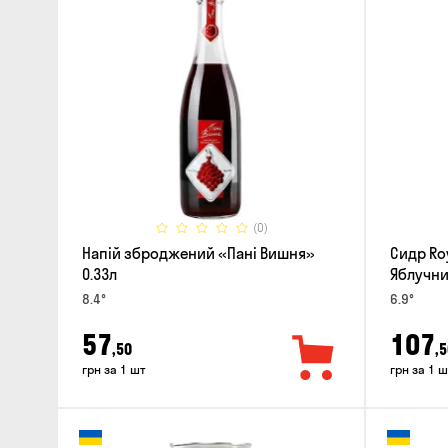
(0)
Напій зброджений «Пані Вишня»
Сидр Roy
0.33л
Яблучни
8.4°
6.9°
57
107
,50
,5
грн за 1 шт
грн за 1 ш