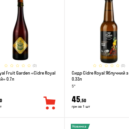
(0)
(0)
al Fruit Garden «Cidre Royal
Сидр Cidre Royal Яблучний 
й» 0.7л
0.33л
5°
45
0
,50
т
грн за 1 шт
Новинка