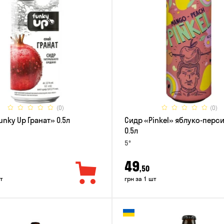
(0)
(0)
unky Up Гранат» 0.5л
Сидр «Pinkel» яблуко-перс
0.5л
5°
49
,50
т
грн за 1 шт