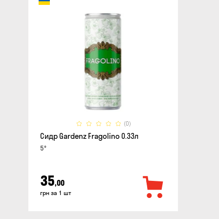
(0)
Сидр Gardenz Fragolino 0.33л
5°
35
,00
грн за 1 шт