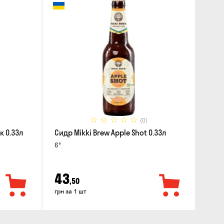
(0)
к 0.33л
Сидр Mikki Brew Apple Shot 0.33л
6°
43
,50
грн за 1 шт