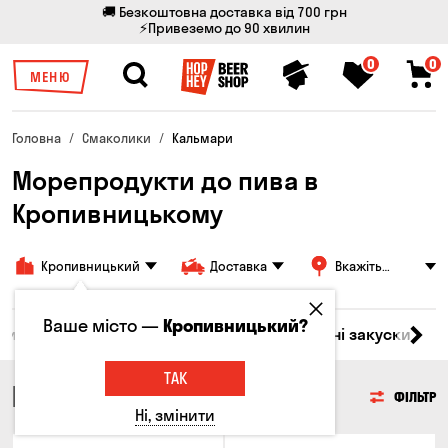
🚚 Безкоштовна доставка від 700 грн
⚡Привеземо до 90 хвилин
0
0
МЕНЮ
Головна
Смаколики
Кальмари
Морепродукти до пива в
Кропивницькому
Кропивницький
Доставка
Вкажіть
адресу
Ваше місто —
Кропивницький?
ари
М'ясо
Риба
Морепродукти
Сирні закуски
Г
ТАК
МОРЕПРОДУКТИ
ФІЛЬТР
Ні, змінити