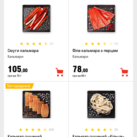
(1)
(1)
Смуги кальмара
Філе кальмара з перцем
Кальмари
Кальмари
105
78
,00
,00
грн за 70 г
грн за 60 г
Топ продажів
(34)
(6)
Кальмар сушений
Кальмар сушений «Кільця»