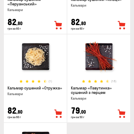
«Перуанський»
Кальмари
Кальмари
82
82
,80
,80
грн за 60 г
грн за 60 г
(1)
(18)
Кальмар сушений «Стружка»
Кальмар «Павутинка»
сушений з перцем
Кальмари
Кальмари
82
79
,80
,00
грн за 60 г
грн за 50 г