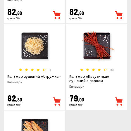
Кальмари
82
82
,80
,80
грн за 60 г
грн за 60 г
(1)
(18)
Кальмар сушений «Стружка»
Кальмар «Павутинка»
сушений з перцем
Кальмари
Кальмари
82
79
,80
,00
грн за 60 г
грн за 50 г