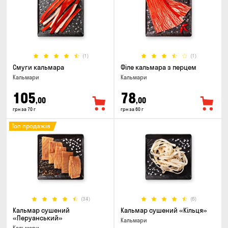
(1)
(1)
Смуги кальмара
Філе кальмара з перцем
Кальмари
Кальмари
105
78
,00
,00
грн за 70 г
грн за 60 г
Топ продажів
(34)
(6)
Кальмар сушений
Кальмар сушений «Кільця»
«Перуанський»
Кальмари