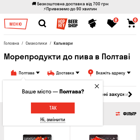
🚚 Безкоштовна доставка від 700 грн
⚡Привеземо до 90 хвилин
0
0
МЕНЮ
Головна
Смаколики
Кальмари
Морепродукти до пива в Полтаві
Полтава
Доставка
Вкажіть адресу
Ваше місто —
Полтава?
ари
М'ясо
Риба
Морепродукти
Сирні закуски
Г
ТАК
МОРЕПРОДУКТИ
ФІЛЬТР
Ні, змінити