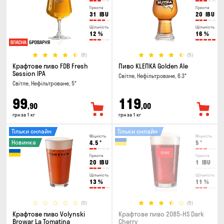
Гіркота
Гіркота
31
IBU
20
IBU
Щільність
Щільність
12
%
16
%
(6)
(5)
Крафтове пиво FDB Fresh
Пиво KLEПКА Golden Ale
Session IPA
Світле, Нефільтроване, 6.3°
Світле, Нефільтроване, 5°
99
119
,90
,00
грн за 1 кг
грн за 1 кг
Тільки онлайн
Тільки онлайн
Міцність
Міцність
Новинка
4.5
°
5
°
Гіркота
Гіркота
20
IBU
1
IBU
Щільність
Щільність
13
%
11
%
(0)
(5)
Крафтове пиво Volynski
Крафтове пиво 2085-HS Dark
Browar La Tomatina
Cherry