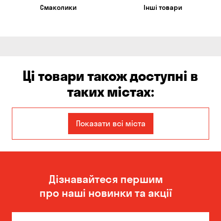
Смаколики
Інші товари
Ці товари також доступні в
таких містах:
Авангард
Бориспіль
Показати всі міста
Вільне
Гнідин
Гора
Дніпро
Дізнавайтеся першим
Запоріжжя
Кам'янське
про наші новинки та акції
Київ
Кошари