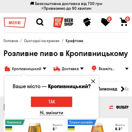
🚚 Безкоштовна доставка від 700 грн
⚡Привеземо до 90 хвилин
0
0
МЕНЮ
Головна
Сьогодні на кранах
Крафтове
Розливне пиво в Кропивницькому
Кропивницький
Доставка
Вкажіть
адресу
Ваше місто —
Кропивницький?
Всі товари
Пиво
Сидр
Вино
Лимонад
Кв
ТАК
ПИВО
ФІЛЬТР
Ні, змінити
Новинка
Тільки онлайн
Міцність
Міцність
5
°
6.3
°