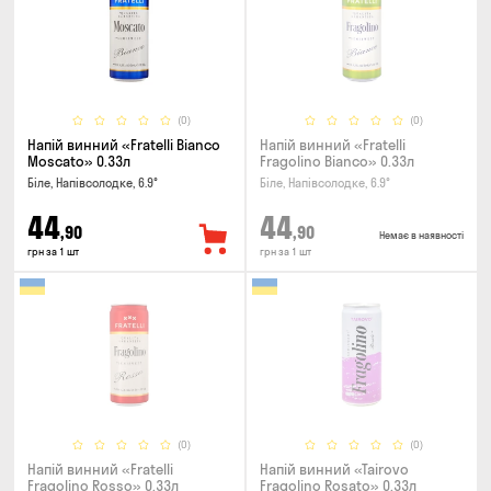
(0)
(0)
Напій винний «Fratelli Bianco
Напій винний «Fratelli
Moscato» 0.33л
Fragolino Bianco» 0.33л
Біле, Напівсолодке, 6.9°
Біле, Напівсолодке, 6.9°
44
44
,90
,90
Немає в наявності
грн за 1 шт
грн за 1 шт
(0)
(0)
Напій винний «Fratelli
Напій винний «Tairovo
Fragolino Rosso» 0.33л
Fragolino Rosato» 0.33л