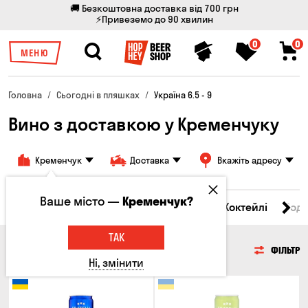
🚚 Безкоштовна доставка від 700 грн
⚡Привеземо до 90 хвилин
0
0
МЕНЮ
Головна
Сьогодні в пляшках
Україна 6.5 - 9
Вино з доставкою у Кременчуку
Кременчук
Доставка
Вкажіть адресу
Ваше місто —
Кременчук?
і товари
Пиво
Сидр
Вино
Віскі
Коктейлі
Сод
ТАК
ВИНО
ФІЛЬТР
Ні, змінити