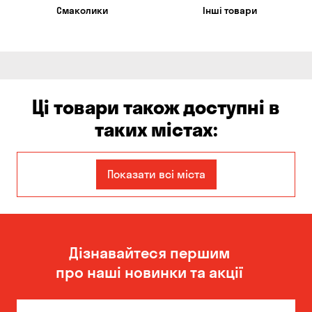
Смаколики
Інші товари
Ці товари також доступні в
таких містах:
Бабурка
Бориспіль
Показати всі міста
Боярка
Білогородка
Вишневе
Віта-Поштова
Дізнавайтеся першим
Гатне
Гора
про наші новинки та акції
Запоріжжя
Кам'яні Потоки