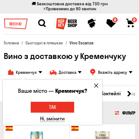
🚚 Безкоштовна доставка від 700 грн
⚡Привеземо до 90 хвилин
0
0
МЕНЮ
Головна
Сьогодні в пляшках
Vino Escanza
Вино з доставкою у Кременчуку
Кременчук
Доставка
Вкажіть адресу
Ваше місто —
Кременчук?
і товари
Пиво
Сидр
Вино
Віскі
Коктейлі
Сод
ТАК
ВИНО
ФІЛЬТР
Ні, змінити