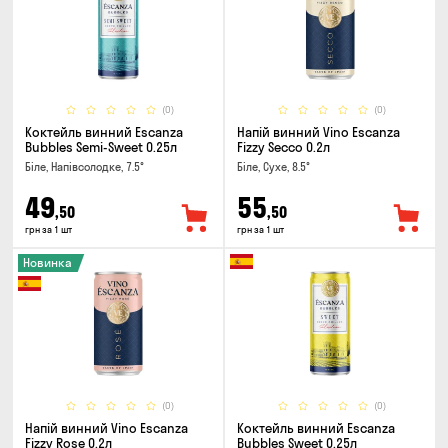
(0)
(0)
Коктейль винний Escanza
Напій винний Vino Escanza
Bubbles Semi-Sweet 0.25л
Fizzy Secco 0.2л
Біле, Напівсолодке, 7.5°
Біле, Сухе, 8.5°
49
55
,50
,50
грн за 1 шт
грн за 1 шт
Новинка
(0)
(0)
Напій винний Vino Escanza
Коктейль винний Escanza
Fizzy Rose 0.2л
Bubbles Sweet 0.25л