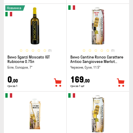
Новинка
(0)
(0)
Вино Sgarzi Moscato IGT
Вино Cantine Ronco Carattere
Rubicone 0.75л
Antico Sangiovese Merlot
Rubicone IGT 1л
Біле, Солодке, 7°
Червоне, Сухе, 11.5°
0
169
,00
,00
грн за 1
грн за 1 шт