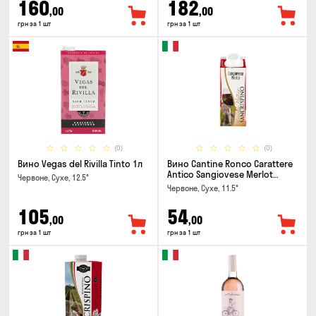
160
182
,00
,00
грн за 1 шт
грн за 1 шт
(0)
(0)
Вино Vegas del Rivilla Tinto 1л
Вино Cantine Ronco Carattere
Antico Sangiovese Merlot
Червоне, Сухе, 12.5°
Rubicone IGT 0.25л
Червоне, Сухе, 11.5°
105
54
,00
,00
грн за 1 шт
грн за 1 шт