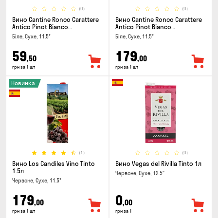
(0)
(0)
Вино Cantine Ronco Carattere
Вино Cantine Ronco Carattere
Antico Pinot Bianco
Antico Pinot Bianco
Chardonnay Rubicone IGT 0.25л
Chardonnay Rubicone IGT 1л
Біле, Сухе, 11.5°
Біле, Сухе, 11.5°
59
179
,50
,00
грн за 1 шт
грн за 1 шт
Новинка
(1)
(0)
Вино Los Candiles Vino Tinto
Вино Vegas del Rivilla Tinto 1л
1.5л
Червоне, Сухе, 12.5°
Червоне, Сухе, 11.5°
179
0
,00
,00
грн за 1 шт
грн за 1