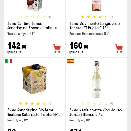
(0)
(1)
Вино Cantine Ronco
Вино Movimento Sangiovese
Sancrispino Rosso d'Italia 1л
Rosato IGT Puglia 0.75л
Червоне, Сухе, 11°
Рожеве, Напівсолодке, 9.5°
142
160
,00
,00
грн за 1 шт
грн за 1 шт
(2)
(0)
Вино Sancrispino Bio Terre
Вино напівігристе Vino Joven
Siciliane Catarratto Inzolia IGP
Jordan Blanco 0.75л
0.5л
Біле, Сухе, 12°
Біле, Сухе, 10°