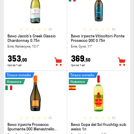
(0)
(0)
Вино Jacob's Creek Classic
Вино ігристе Viticoltori-Ponte
Chardonnay 0.75л
Prosecco DOC 0.75л
Біле, Напівсухе, 13.1°
Біле, Сухе, 11°
353
369
,00
,50
грн за 1 шт
грн за 1 шт
Тільки онлайн
Тільки онлайн
Новинка
Новинка
(0)
(0)
Вино ігристе Prosecco
Вино Copa del Sol fruchtig-sub
Spumante DOC Menestrello
weiss 1л
0.75л