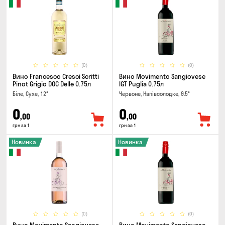
(0)
(0)
Вино Francesco Cresci Scritti
Вино Movimento Sangiovese
Pinot Grigio DOC Delle 0.75л
IGT Puglia 0.75л
Біле, Сухе, 12°
Червоне, Напівсолодке, 9.5°
0
0
,00
,00
грн за 1
грн за 1
Новинка
Новинка
(0)
(0)