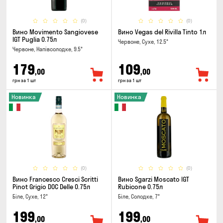
(0)
(0)
Вино Movimento Sangiovese
Вино Vegas del Rivilla Tinto 1л
IGT Puglia 0.75л
Червоне, Сухе, 12.5°
Червоне, Напівсолодке, 9.5°
179
109
,00
,00
грн за 1 шт
грн за 1 шт
Новинка
Новинка
(0)
(0)
Вино Francesco Cresci Scritti
Вино Sgarzi Moscato IGT
Pinot Grigio DOC Delle 0.75л
Rubicone 0.75л
Біле, Сухе, 12°
Біле, Солодке, 7°
199
199
,00
,00