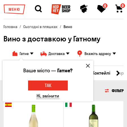
0
0
МЕНЮ
Головна
Сьогодні в пляшках
Вино
Вино з доставкою у Гатному
Гатне
Доставка
Вкажіть адресу
Ваше місто —
Гатне?
і товари
Пиво
Сидр
Вино
Віскі
Коктейлі
Горі
ТАК
ВИНО
ФІЛЬТР
Ні, змінити