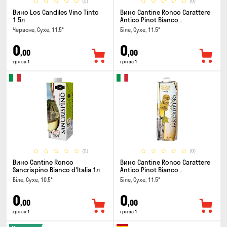
(0)
(0)
Вино Los Candiles Vino Tinto
Вино Cantine Ronco Carattere
1.5л
Antico Pinot Bianco
Chardonnay Rubicone IGT 1л
Червоне, Сухе, 11.5°
Біле, Сухе, 11.5°
0
0
,00
,00
грн за 1
грн за 1
(0)
(0)
Вино Cantine Ronco
Вино Cantine Ronco Carattere
Sancrispino Bianco d'Italia 1л
Antico Pinot Bianco
Chardonnay Rubicone IGT 1л
Біле, Сухе, 10.5°
Біле, Сухе, 11.5°
0
0
,00
,00
грн за 1
грн за 1