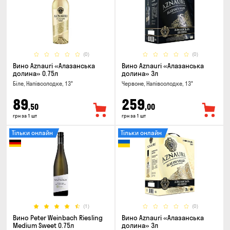
(0)
(0)
Вино Aznauri «Алазанська
Вино Aznauri «Алазанська
долина» 0.75л
долина» 3л
Біле, Напівсолодке, 13°
Червоне, Напівсолодке, 13°
89
259
,50
,00
грн за 1 шт
грн за 1 шт
Тільки онлайн
Тільки онлайн
(1)
(0)
Вино Peter Weinbach Riesling
Вино Aznauri «Алазанська
Medium Sweet 0.75л
долина» 3л