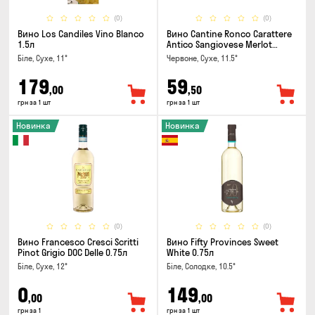
(0)
(0)
Вино Los Candiles Vino Blanco
Вино Cantine Ronco Carattere
1.5л
Antico Sangiovese Merlot
Rubicone IGT 0.25л
Біле, Сухе, 11°
Червоне, Сухе, 11.5°
179
59
,00
,50
грн за 1 шт
грн за 1 шт
Новинка
Новинка
(0)
(0)
Вино Francesco Cresci Scritti
Вино Fifty Provinces Sweet
Pinot Grigio DOC Delle 0.75л
White 0.75л
Біле, Сухе, 12°
Біле, Солодке, 10.5°
0
149
,00
,00
грн за 1
грн за 1 шт