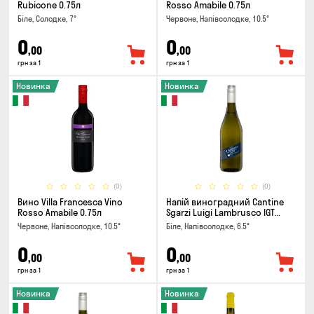
Rubicone 0.75л
Rosso Amabile 0.75л
Біле, Солодке, 7°
Червоне, Напівсолодке, 10.5°
0
0
,00
,00
грн за 1
грн за 1
Новинка
Новинка
(0)
(0)
Вино Villa Francesca Vino
Напій виноградний Cantine
Rosso Amabile 0.75л
Sgarzi Luigi Lambrusco IGT
Emilia Bianca Frizziante 0.75л
Червоне, Напівсолодке, 10.5°
Біле, Напівсолодке, 6.5°
0
0
,00
,00
грн за 1
грн за 1
Новинка
Новинка