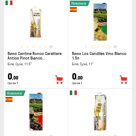
Новинка
(0)
(0)
Вино Cantine Ronco Carattere
Вино Los Candiles Vino Blanco
Antico Pinot Bianco
1.5л
Chardonnay Rubicone IGT 0.25л
Біле, Сухе, 11.5°
Біле, Сухе, 11°
0
0
,00
,00
грн за 1
грн за 1
Новинка