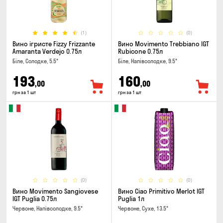
(1)
(0)
Вино ігристе Fizzy Frizzante
Вино Movimento Trebbiano IGT
Amaranta Verdejo 0.75л
Rubicone 0.75л
Біле, Солодке, 5.5°
Біле, Напівсолодке, 9.5°
193
160
,00
,00
грн за 1 шт
грн за 1 шт
(0)
(0)
Вино Movimento Sangiovese
Вино Ciao Primitivo Merlot IGT
IGT Puglia 0.75л
Puglia 1л
Червоне, Напівсолодке, 9.5°
Червоне, Сухе, 13.5°