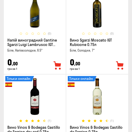
(0)
(0)
Напій виноградний Cantine
Вино Sgarzi Moscato IGT
Sgarzi Luigi Lambrusco IGT
Rubicone 0.75л
Emilia Bianca Frizziante 0.75л
Біле, Напівсолодке, 6.5°
Біле, Солодке, 7°
0
0
,00
,00
грн за 1
грн за 1
Тільки онлайн
Тільки онлайн
(1)
(1)
Вино Vinos & Bodegas Castillo
Вино Vinos & Bodegas Castillo
de Sarrion dry red 0.75л
de Sarrion 0.75л