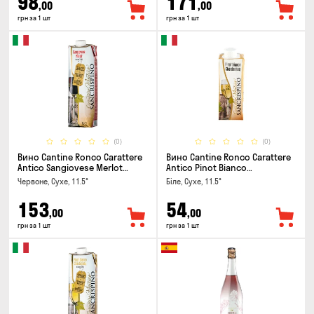
98
171
,00
,00
грн за 1 шт
грн за 1 шт
(0)
(0)
Вино Cantine Ronco Carattere
Вино Cantine Ronco Carattere
Antico Sangiovese Merlot
Antico Pinot Bianco
Rubicone IGT 1л
Chardonnay Rubicone IGT 0.25л
Червоне, Сухе, 11.5°
Біле, Сухе, 11.5°
153
54
,00
,00
грн за 1 шт
грн за 1 шт