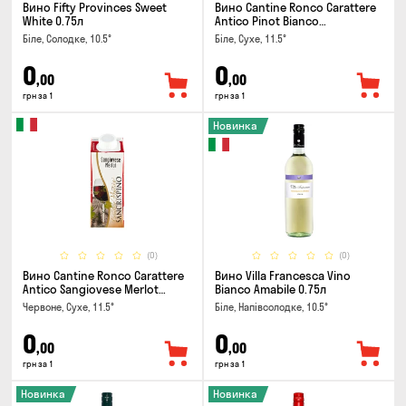
Вино Fifty Provinces Sweet
Вино Cantine Ronco Carattere
White 0.75л
Antico Pinot Bianco
Chardonnay Rubicone IGT 0.25л
Біле, Солодке, 10.5°
Біле, Сухе, 11.5°
0
0
,00
,00
грн за 1
грн за 1
Новинка
(0)
(0)
Вино Cantine Ronco Carattere
Вино Villa Francesca Vino
Antico Sangiovese Merlot
Bianco Amabile 0.75л
Rubicone IGT 0.25л
Червоне, Сухе, 11.5°
Біле, Напівсолодке, 10.5°
0
0
,00
,00
грн за 1
грн за 1
Новинка
Новинка