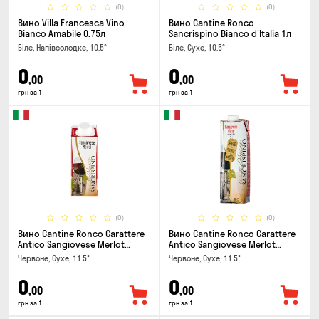
(0)
(0)
Вино Villa Francesca Vino
Вино Cantine Ronco
Bianco Amabile 0.75л
Sancrispino Bianco d'Italia 1л
Біле, Напівсолодке, 10.5°
Біле, Сухе, 10.5°
0
0
,00
,00
грн за 1
грн за 1
(0)
(0)
Вино Cantine Ronco Carattere
Вино Cantine Ronco Carattere
Antico Sangiovese Merlot
Antico Sangiovese Merlot
Rubicone IGT 0.25л
Rubicone IGT 1л
Червоне, Сухе, 11.5°
Червоне, Сухе, 11.5°
0
0
,00
,00
грн за 1
грн за 1