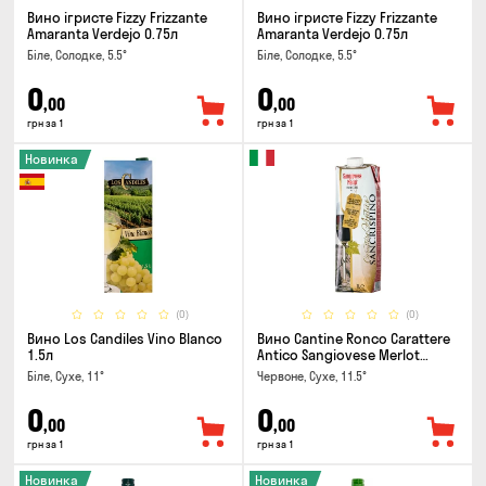
Вино ігристе Fizzy Frizzante
Вино ігристе Fizzy Frizzante
Amaranta Verdejo 0.75л
Amaranta Verdejo 0.75л
Біле, Солодке, 5.5°
Біле, Солодке, 5.5°
0
0
,00
,00
грн за 1
грн за 1
Новинка
(0)
(0)
Вино Los Candiles Vino Blanco
Вино Cantine Ronco Carattere
1.5л
Antico Sangiovese Merlot
Rubicone IGT 1л
Біле, Сухе, 11°
Червоне, Сухе, 11.5°
0
0
,00
,00
грн за 1
грн за 1
Новинка
Новинка