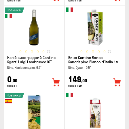
грн за 1 шт
грн за 1 шт
Новинка
(0)
(0)
Напій виноградний Cantine
Вино Cantine Ronco
Sgarzi Luigi Lambrusco IGT
Sancrispino Bianco d'Italia 1л
Emilia Bianca Frizziante 0.75л
Біле, Напівсолодке, 6.5°
Біле, Сухе, 10.5°
0
149
,00
,00
грн за 1
грн за 1 шт
Новинка