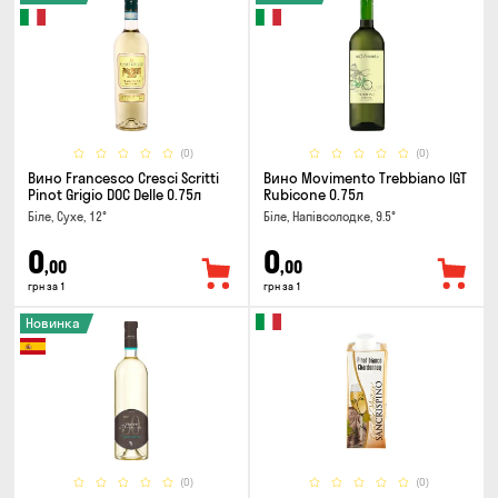
(0)
(0)
Вино Francesco Cresci Scritti
Вино Movimento Trebbiano IGT
Pinot Grigio DOC Delle 0.75л
Rubicone 0.75л
Біле, Сухе, 12°
Біле, Напівсолодке, 9.5°
0
0
,00
,00
грн за 1
грн за 1
Новинка
(0)
(0)