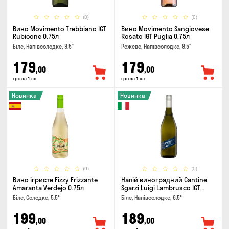
(0)
(0)
Вино Movimento Trebbiano IGT
Вино Movimento Sangiovese
Rubicone 0.75л
Rosato IGT Puglia 0.75л
Біле, Напівсолодке, 9.5°
Рожеве, Напівсолодке, 9.5°
179
179
,00
,00
грн за 1 шт
грн за 1 шт
Новинка
Новинка
(0)
(0)
Вино ігристе Fizzy Frizzante
Напій виноградний Cantine
Amaranta Verdejo 0.75л
Sgarzi Luigi Lambrusco IGT
Emilia Bianca Frizziante 0.75л
Біле, Солодке, 5.5°
Біле, Напівсолодке, 6.5°
199
189
,00
,00