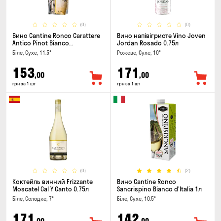
(0)
(0)
Вино Cantine Ronco Carattere
Вино напівігристе Vino Joven
Antico Pinot Bianco
Jordan Rosado 0.75л
Chardonnay Rubicone IGT 1л
Біле, Сухе, 11.5°
Рожеве, Сухе, 10°
153
171
,00
,00
грн за 1 шт
грн за 1 шт
(0)
(2)
Коктейль винний Frizzante
Вино Cantine Ronco
Moscatel Cal Y Canto 0.75л
Sancrispino Bianco d'Italia 1л
Біле, Солодке, 7°
Біле, Сухе, 10.5°
171
142