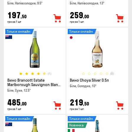
Біле, Напівсолодке, 9.5°
Біле, Напівсолодке, 13°
197
259
,50
,00
грн за 1 шт
грн за 1 шт
Тільки онлайн
Тільки онлайн
(1)
(0)
Вино Brancott Estate
Вино Choya Silver 0.5л
Marlborough Sauvignon Blanc
Біле, Солодке, 10°
0.75л
Біле, Сухе, 12.5°
485
219
,00
,50
грн за 1 шт
грн за 1 шт
Тільки онлайн
Тільки онлайн
Новинка