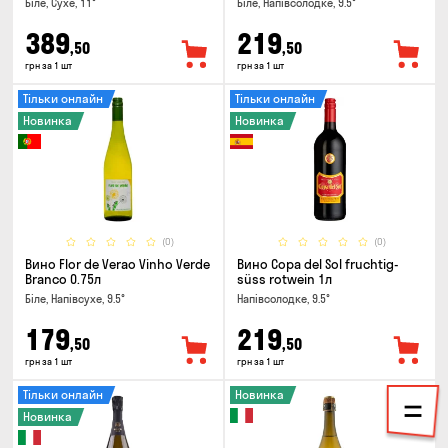
Біле, Сухе, 11°
Біле, Напівсолодке, 9.5°
389
219
,50
,50
грн за 1 шт
грн за 1 шт
Тільки онлайн
Тільки онлайн
Новинка
Новинка
(0)
(0)
Вино Flor de Verao Vinho Verde
Вино Copa del Sol fruchtig-
Branco 0.75л
süss rotwein 1л
Біле, Напівсухе, 9.5°
Напівсолодке, 9.5°
179
219
,50
,50
грн за 1 шт
грн за 1 шт
Тільки онлайн
Новинка
Новинка