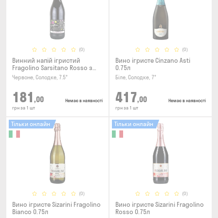
(0)
(0)
Винний напій ігристий
Вино ігристе Cinzano Asti
Fragolino Sarsitano Rosso з
0.75л
ароматом полуниці 0.75л
Червоне, Солодке, 7.5°
Біле, Солодке, 7°
181
417
,00
,00
Немає в наявності
Немає в наявності
грн за 1 шт
грн за 1 шт
Тільки онлайн
Тільки онлайн
(0)
(0)
Вино ігристе Sizarini Fragolino
Вино ігристе Sizarini Fragolino
Bianco 0.75л
Rosso 0.75л