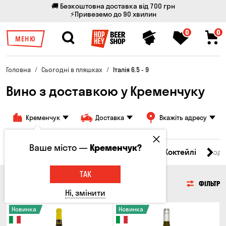
🚚 Безкоштовна доставка від 700 грн
⚡Привеземо до 90 хвилин
0
0
МЕНЮ
Головна
Сьогодні в пляшках
Італія 6.5 - 9
Вино з доставкою у Кременчуку
Кременчук
Доставка
Вкажіть адресу
Ваше місто —
Кременчук?
і товари
Пиво
Сидр
Вино
Віскі
Коктейлі
Сод
ТАК
ВИНО
ФІЛЬТР
Ні, змінити
Новинка
Новинка