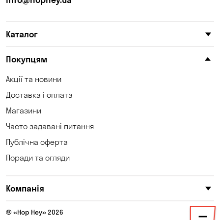
Корсунці
Котівка
Каталог
Коцюбинське
Красносілка
Кривий Ріг
Кривуші
Покупцям
Кропивницький
Крюківщина
Акції та новини
Доставка і оплата
Куліші
Кушугум
Магазини
Лозуватка
Ліски
Часто задавані питання
Лісники
Маламівка
Публічна оферта
Поради та огляди
Мар'янівка
Матвіївка
Миколаїв
Миколаївка
Компанія
Нова Павлівка
Новопілля
© «Hop Hey» 2026
Новоселівка
Новосілки