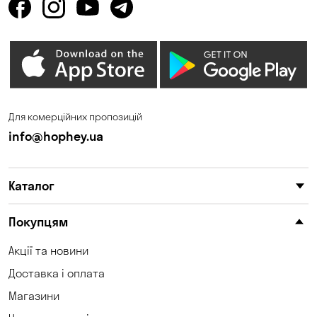
Олександрівка
Павлоград
Світле
Сичавка
Соколівське
Сонячне
Терезине
Томилівка
Для комерційних пропозицій
Трушки
Федорівка
info@hophey.ua
Фонтанка
Фурси
Каталог
Ходосівка
Хотів
Черняхівка
Чорноморськ
Покупцям
Шкарівка
Южне
Акції та новини
Доставка і оплата
Магазини