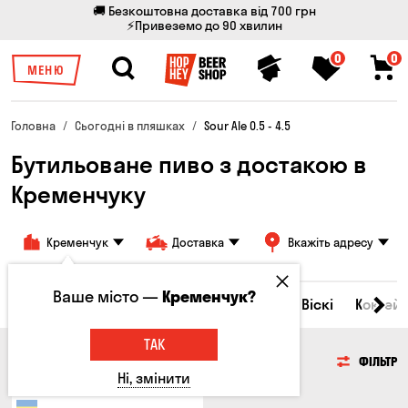
🚚 Безкоштовна доставка від 700 грн
⚡Привеземо до 90 хвилин
0
0
МЕНЮ
Головна
Сьогодні в пляшках
Sour Ale 0.5 - 4.5
Бутильоване пиво з достакою в
Кременчуку
Кременчук
Доставка
Вкажіть адресу
Ваше місто —
Кременчук?
Всі товари
Пиво
Сидр
Вино
Віскі
Коктейл
ТАК
ПИВО
ФІЛЬТР
Ні, змінити