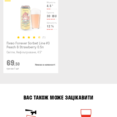
Міцність
4.5
°
Гіркота
30
IBU
Щільність
12
%
(1)
Пиво Forever Sorbet Line #3
Peach & Strawberry 0.5л
Світле, Нефільтроване, 4.5°
69
,50
Немає в наявності
грн за 1 шт
ВАС ТАКОЖ МОЖЕ ЗАЦІКАВИТИ