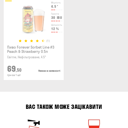
Міцність
4.5
°
Гіркота
30
IBU
Щільність
12
%
(1)
Пиво Forever Sorbet Line #3
Peach & Strawberry 0.5л
Світле, Нефільтроване, 4.5°
69
,50
Немає в наявності
грн за 1 шт
ВАС ТАКОЖ МОЖЕ ЗАЦІКАВИТИ