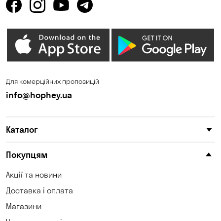
Світле
Сичавка
Соколівське
Сонячне
Терезине
Томилівка
Трушки
Федорівка
Для комерційних пропозицій
Фонтанка
Фурси
info@hophey.ua
Ходосівка
Хотів
Каталог
Черняхівка
Чорноморськ
Шкарівка
Южне
Покупцям
Акції та новини
Доставка і оплата
Магазини