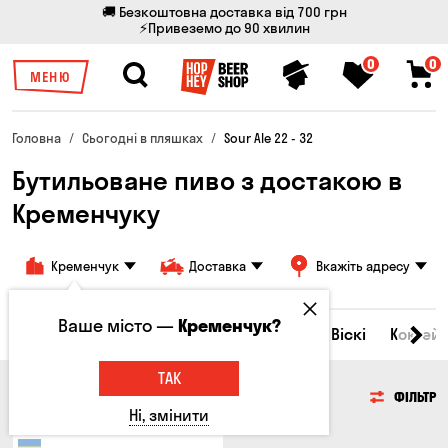
🚚 Безкоштовна доставка від 700 грн
⚡Привеземо до 90 хвилин
0
0
МЕНЮ
Головна
Сьогодні в пляшках
Sour Ale 22 - 32
Бутильоване пиво з достакою в
Кременчуку
Кременчук
Доставка
Вкажіть адресу
Ваше місто —
Кременчук?
Всі товари
Пиво
Сидр
Вино
Віскі
Коктейл
ТАК
ПИВО
ФІЛЬТР
Ні, змінити