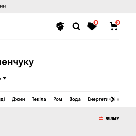
лин
0
0
менчуку
у
ді
Джин
Текіла
Ром
Вода
Енергетичні напої
ФІЛЬТР