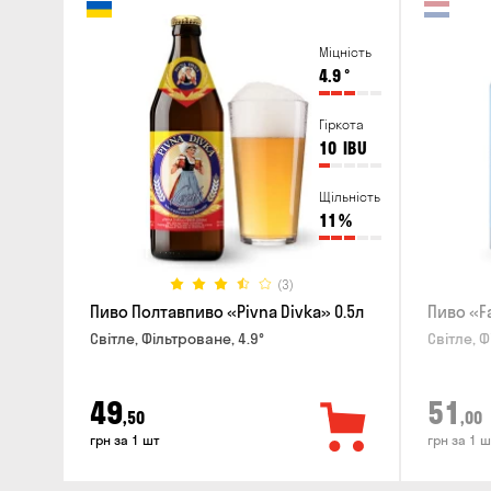
Міцність
4.9
°
Гіркота
10
IBU
Щільність
11
%
(3)
Пиво Полтавпиво «Pivna Divka» 0.5л
Пиво «F
Світле, Фільтроване, 4.9°
Світле, Ф
49
51
,50
,00
грн за 1 шт
грн за 1 ш