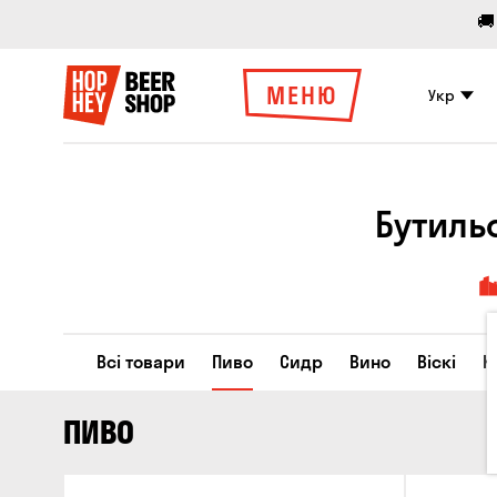
🚚
МЕНЮ
Укр
Бутиль
Всі товари
Пиво
Сидр
Вино
Віскі
К
ПИВО