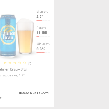
Міцність
4.7
°
Гіркота
11
IBU
Щільність
9.6
%
(0)
ahnen Brau» 0.5л
ільтроване, 4.7°
Немає в наявності
т