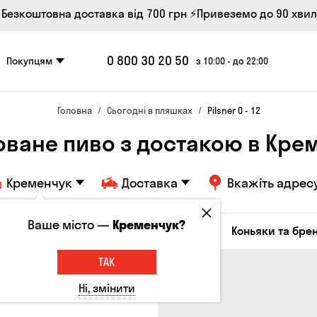
 Безкоштовна доставка від 700 грн
⚡Привеземо до 90 хви
0 800 30 20 50
Покупцям
з 10:00 - до 22:00
Головна
Сьогодні в пляшках
Pilsner 0 - 12
оване пиво з достакою в Кре
Кременчук
Доставка
Вкажіть адрес
Ваше місто —
Кременчук?
октейлі
Соджу
Лікери та настоянки
Коньяки та брен
ТАК
Ні, змінити