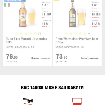
Міцність
Міцність
4.6
°
4.8
°
Гіркота
Гіркота
12
IBU
28
IBU
Щільність
Щільність
11
%
11.4
%
(0)
(0)
Пиво Birra Moretti L'autentica
Пиво Warsteiner Premium Beer
0.33л
0.33л
Світле, Фільтроване, 4.6°
Світле, Фільтроване, 4.8°
76
73
,00
,50
Немає в наявності
Немає в наявності
грн за 1 шт
грн за 1 шт
ВАС ТАКОЖ МОЖЕ ЗАЦІКАВИТИ