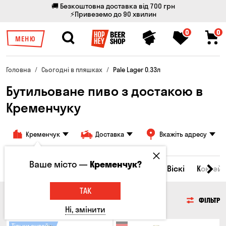
🚚 Безкоштовна доставка від 700 грн
⚡Привеземо до 90 хвилин
0
0
МЕНЮ
Головна
Сьогодні в пляшках
Pale Lager 0.33л
Бутильоване пиво з достакою в
Кременчуку
Кременчук
Доставка
Вкажіть адресу
Ваше місто —
Кременчук?
Всі товари
Пиво
Сидр
Вино
Віскі
Коктейл
ТАК
ПИВО
ФІЛЬТР
Ні, змінити
Тільки онлайн