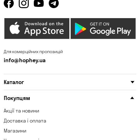
Клинці
Княжичі
Корсунці
Котівка
Коцюбинське
Кошари
Красносілка
Кривий Ріг
Для комерційних пропозицій
Кропивницький
Крюківщина
info@hophey.ua
Куліші
Кушугум
Каталог
Ліски
Миколаїв
Миколаївка
Новопілля
Покупцям
Новоселівка
Одеса
Акції та новини
Доставка і оплата
Олександрівка
Орлівщина
Магазини
Петропавлівська
Павлоград