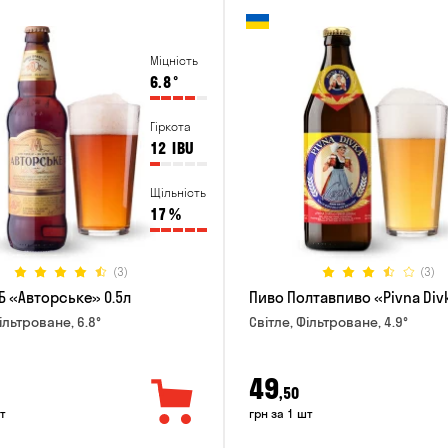
Міцність
6.8
°
Гіркота
12
IBU
Щільність
17
%
(3)
(3)
Б «Авторське» 0.5л
Пиво Полтавпиво «Pivna Divk
ільтроване, 6.8°
Світле, Фільтроване, 4.9°
49
,50
т
грн за 1 шт