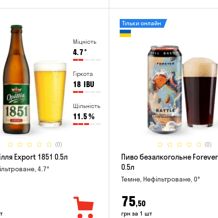
Тільки онлайн
Міцність
4.7
°
Гіркота
18
IBU
Щільність
11.5
%
(0)
(0)
лля Export 1851 0.5л
Пиво безалкогольне Forever 
0.5л
ільтроване, 4.7°
Темне, Нефільтроване, 0°
75
,50
т
грн за 1 шт