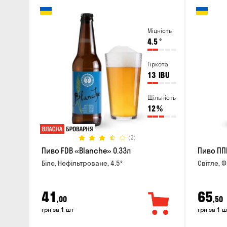
Міцність
4.5
°
Гіркота
13
IBU
Щільність
12
%
(2)
Пиво FDB «Blanche» 0.33л
Пиво ПП
Біле, Нефільтроване, 4.5°
Світле, Ф
41
65
,00
,50
грн за 1 шт
грн за 1 ш