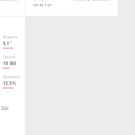
грн за 1 шт
Міцність
5.1
°
Гіркота
19
IBU
Щільність
12.5
%
.33л