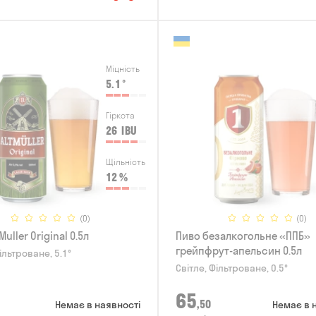
Міцність
5.1
°
Гіркота
26
IBU
Щільність
12
%
(0)
(0)
Muller Original 0.5л
Пиво безалкогольне «ППБ»
грейпфрут-апельсин 0.5л
ільтроване, 5.1°
Світле, Фільтроване, 0.5°
65
,50
Немає в наявності
Немає в 