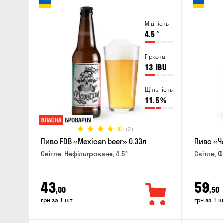
Міцність
4.5
°
Гіркота
13
IBU
Щільність
11.5
%
(2)
Пиво FDB «Mexican beer» 0.33л
Пиво «Ч
Світле, Нефільтроване, 4.5°
Світле, Ф
43
59
,00
,50
грн за 1 шт
грн за 1 ш