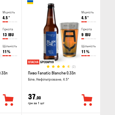
Міцність
Міцність
4.5
°
4.5
°
Гіркота
Гіркота
13
IBU
9
IBU
Щільність
Щільність
11
%
11
%
(2)
0.33л
Пиво Fanatic Blanche 0.33л
Біле, Нефільтроване, 4.5°
37
,00
грн за 1 шт