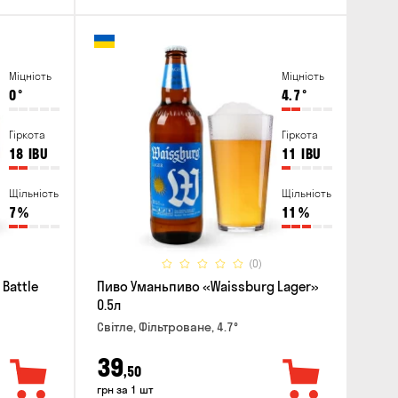
Міцність
Міцність
0
°
4.7
°
Гіркота
Гіркота
18
IBU
11
IBU
Щільність
Щільність
7
%
11
%
(0)
Battle
Пиво Уманьпиво «Waissburg Lager»
0.5л
Світле, Фільтроване, 4.7°
39
,50
грн за 1 шт