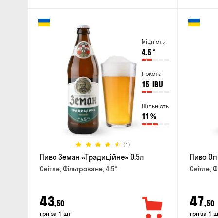
Міцність
4.5
°
Гіркота
15
IBU
Щільність
11
%
(1)
Пиво Земан «Традиційне» 0.5л
Пиво Опі
Світле, Фільтроване, 4.5°
Світле, Ф
43
47
,50
,50
грн за 1 шт
грн за 1 ш