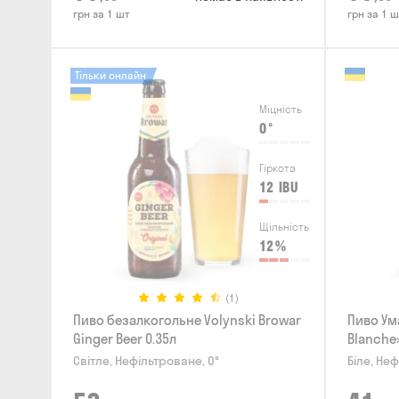
грн за 1 шт
грн за 1 ш
Тільки онлайн
Міцність
0
°
Гіркота
12
IBU
Щільність
12
%
(1)
Пиво безалкогольне Volynski Browar
Пиво Ум
Ginger Beer 0.35л
Blanche»
Світле, Нефільтроване, 0°
Біле, Неф