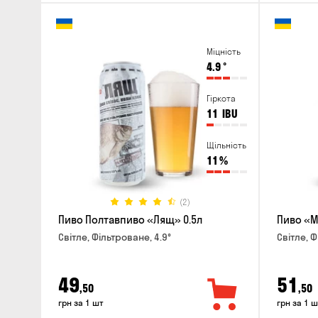
Міцність
4.9
°
Гіркота
11
IBU
Щільність
11
%
(2)
Пиво Полтавпиво «Лящ» 0.5л
Пиво «М
Світле, Фільтроване, 4.9°
Світле, Ф
49
51
,50
,50
грн за 1 шт
грн за 1 ш