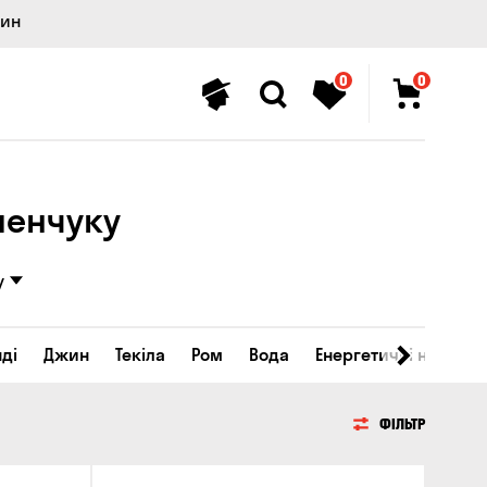
лин
0
0
менчуку
у
ді
Джин
Текіла
Ром
Вода
Енергетичні напої
ФІЛЬТР