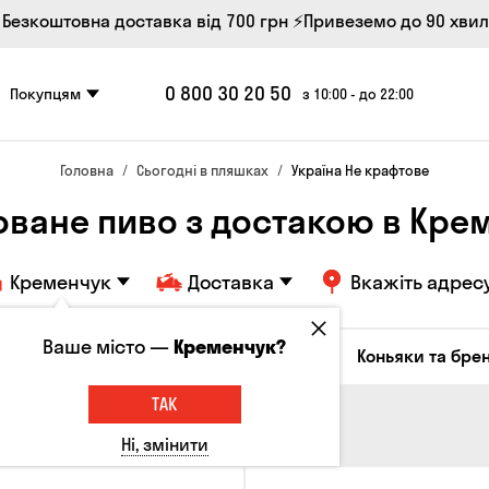
 Безкоштовна доставка від 700 грн
⚡Привеземо до 90 хви
0 800 30 20 50
Покупцям
з 10:00 - до 22:00
Головна
Сьогодні в пляшках
Україна Не крафтове
оване пиво з достакою в Кре
Кременчук
Доставка
Вкажіть адрес
Ваше місто —
Кременчук?
октейлі
Соджу
Лікери та настоянки
Коньяки та брен
ТАК
Ні, змінити