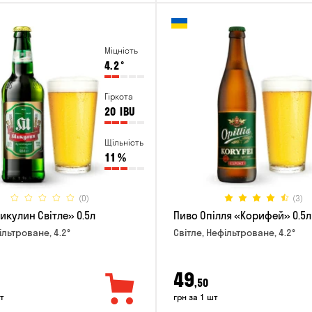
Міцність
4.2
°
Гіркота
20
IBU
Щільність
11
%
(0)
(3)
икулин Світле» 0.5л
Пиво Опілля «Корифей» 0.5л
ільтроване, 4.2°
Світле, Нефільтроване, 4.2°
49
,50
т
грн за 1 шт