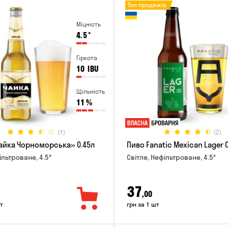
Топ продажів
Міцність
4.5
°
Гіркота
10
IBU
Щільність
11
%
(1)
(2)
айка Чорноморська» 0.45л
Пиво Fanatic Mexican Lager 
ільтроване, 4.5°
Світле, Нефільтроване, 4.5°
37
,00
т
грн за 1 шт