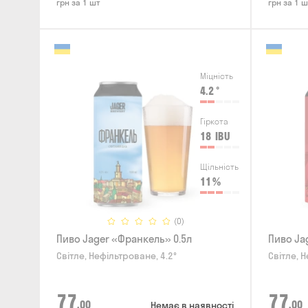
грн за 1 шт
грн за 1 ш
Міцність
4.2
°
Гіркота
18
IBU
Щільність
11
%
(0)
Пиво Jager «Франкель» 0.5л
Пиво Ja
Світле, Нефільтроване, 4.2°
Світле, Н
77
77
,00
,00
Немає в наявності