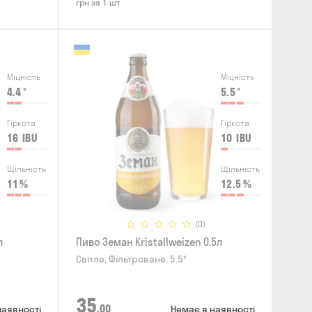
грн за 1 шт
Міцність
Міцність
4.4
°
5.5
°
Гіркота
Гіркота
16
IBU
10
IBU
Щільність
Щільність
11
%
12.5
%
(0)
л
Пиво Земан Kristallweizen 0.5л
Світле, Фільтроване, 5.5°
35
,00
наявності
Немає в наявності