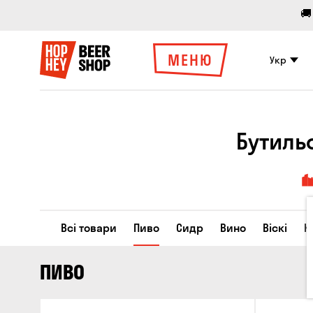
🚚
МЕНЮ
Укр
Бутиль
Всі товари
Пиво
Сидр
Вино
Віскі
К
ПИВО