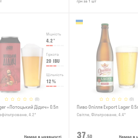
т
грн за 1 шт
Міцність
4.2
°
Гіркота
20
IBU
Щільність
12
%
(0)
(0)
ger «Потоцький Дідич» 0.5л
Пиво Опілля Export Lager 0.5
ефільтроване, 4.2°
Світле, Фільтроване, 4.4°
37
,50
Немає в наявності
Немає в 