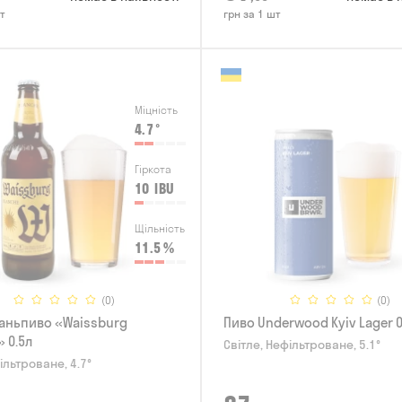
т
грн за 1 шт
Міцність
4.7
°
Гіркота
10
IBU
Щільність
11.5
%
(0)
(0)
аньпиво «Waissburg
Пиво Underwood Kyiv Lager 0
 0.5л
Світле, Нефільтроване, 5.1°
ільтроване, 4.7°