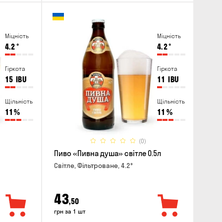
Міцність
Міцність
4.2
°
4.2
°
Гіркота
Гіркота
15
IBU
11
IBU
Щільність
Щільність
11
%
11
%
(0)
Пиво «Пивна душа» світле 0.5л
Світле, Фільтроване, 4.2°
43
,50
грн за 1 шт