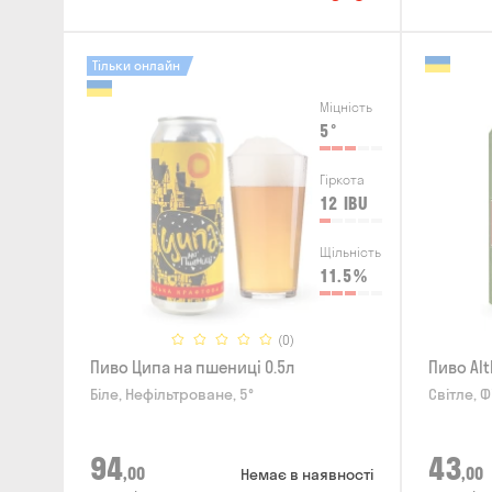
Тільки онлайн
Міцність
5
°
Гіркота
12
IBU
Щільність
11.5
%
(0)
Пиво Ципа на пшениці 0.5л
Пиво Alt
Біле, Нефільтроване, 5°
Світле, Ф
94
43
,00
,00
Немає в наявності