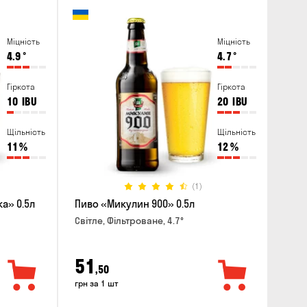
Міцність
Міцність
4.9
°
4.7
°
Гіркота
Гіркота
10
IBU
20
IBU
Щільність
Щільність
11
%
12
%
(1)
a» 0.5л
Пиво «Микулин 900» 0.5л
Світле, Фільтроване, 4.7°
51
,50
грн за 1 шт