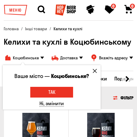
0
0
МЕНЮ
Головна
Інші товари
Келихи та кухлі
Келихи та кухлі в Коцюбинському
Коцюбинське
Доставка
Вкажіть адресу
Ваше місто —
Коцюбинське?
Всі товари
Келихи та кухлі
Брелоки
Подарунк
ТАК
КЕЛИХИ ТА КУХЛІ
ФІЛЬТР
Ні, змінити