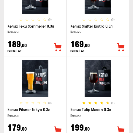
(0)
(0)
Келих Teku Sommelier 0.3л
Келих Snifter Bistro 0.3л
Келихи
Келихи
189
169
,00
,00
грн за 1 шт
грн за 1 шт
(0)
(1)
Келих Pilsner Tokyo 0.3л
Келих Tulip Mason 0.3л
Келихи
Келихи
179
199
,00
,00