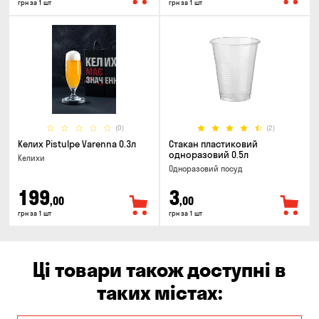
грн за 1 шт
грн за 1 шт
(0)
(2)
Келих Pistulpe Varenna 0.3л
Стакан пластиковий
одноразовий 0.5л
Келихи
Одноразовий посуд
199
3
,00
,00
грн за 1 шт
грн за 1 шт
Ці товари також доступні в
таких містах: