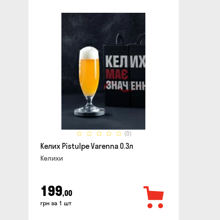
(0)
Келих Pistulpe Varenna 0.3л
Келихи
199
,00
грн за 1 шт