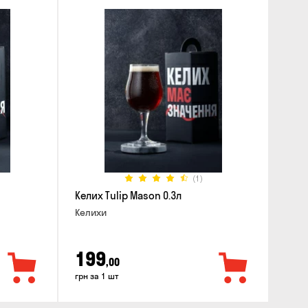
(1)
Келих Tulip Mason 0.3л
Келихи
199
,00
грн за 1 шт