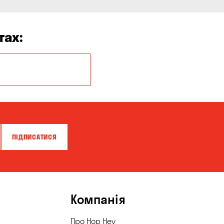
тах:
Бережинка
Білогородка
Вільна Терешківка
Гора
ПІДПИСАТИСЯ
Зазим’є
Карнаухівка
Княжичі
Компанія
Красносілка
Про Hop Hey