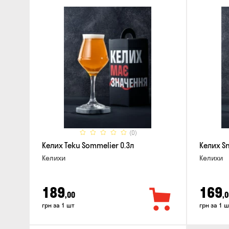
(0)
Келих Teku Sommelier 0.3л
Келих Sn
Келихи
Келихи
189
169
,00
,0
грн за 1 шт
грн за 1 ш