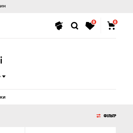
лин
0
0
і
у
тки
ФІЛЬТР