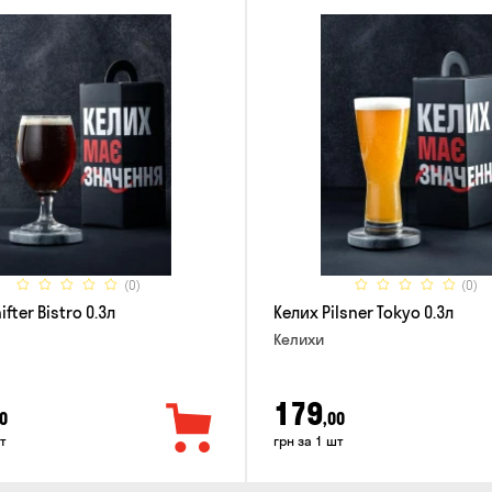
(0)
(0)
ifter Bistro 0.3л
Келих Pilsner Tokyo 0.3л
Келихи
179
0
,00
т
грн за 1 шт