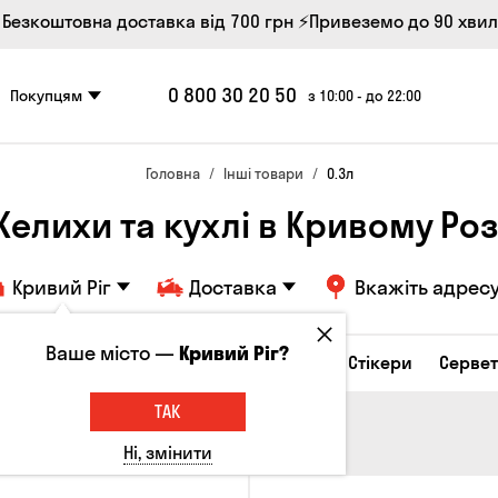
 Безкоштовна доставка від 700 грн
⚡Привеземо до 90 хви
0 800 30 20 50
Покупцям
з 10:00 - до 22:00
Головна
Інші товари
0.3л
Келихи та кухлі в Кривому Роз
Кривий Ріг
Доставка
Вкажіть адрес
Ваше місто —
Кривий Ріг?
і товари
Келихи та кухлі
Брелоки
Стікери
Серве
ТАК
Ні, змінити