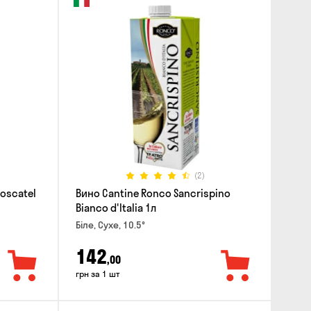
(2)
Moscatel
Вино Cantine Ronco Sancrispino
Bianco d'Italia 1л
Біле, Сухе, 10.5°
142
,00
грн за 1 шт