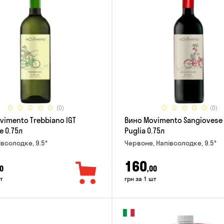
(0)
(0)
vimento Trebbiano IGT
Вино Movimento Sangiovese 
e 0.75л
Puglia 0.75л
івсолодке, 9.5°
Червоне, Напівсолодке, 9.5°
160
0
,00
т
грн за 1 шт