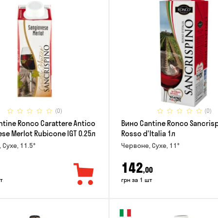
(0)
(0)
tine Ronco Carattere Antico
Вино Cantine Ronco Sancris
se Merlot Rubicone IGT 0.25л
Rosso d'Italia 1л
 Сухе, 11.5°
Червоне, Сухе, 11°
142
,00
т
грн за 1 шт