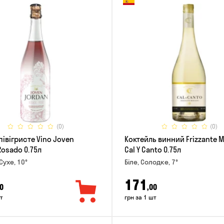
(0)
(0)
півігристе Vino Joven
Коктейль винний Frizzante 
Rosado 0.75л
Cal Y Canto 0.75л
Сухе, 10°
Біле, Солодке, 7°
171
0
,00
т
грн за 1 шт