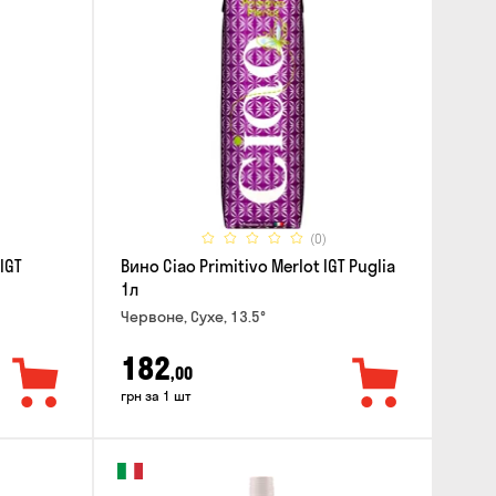
(0)
IGT
Вино Ciao Primitivo Merlot IGT Puglia
1л
Червоне, Сухе, 13.5°
182
,00
грн за 1 шт