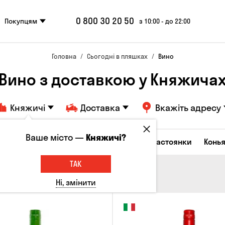
0 800 30 20 50
Покупцям
з 10:00 - до 22:00
Головна
Сьогодні в пляшках
Вино
Вино з доставкою у Княжича
Княжичі
Доставка
Вкажіть адресу
Ваше місто —
Княжичі?
октейлі
Горілка
Соджу
Лікери та настоянки
Конья
ТАК
Ні, змінити