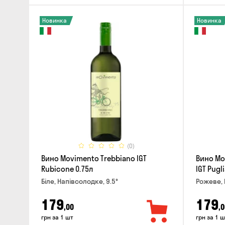
Новинка
Новинка
(0)
Вино Movimento Trebbiano IGT
Вино Mo
Rubicone 0.75л
IGT Pugli
Біле, Напівсолодке, 9.5°
Рожеве, 
179
179
,00
,0
грн за 1 шт
грн за 1 ш