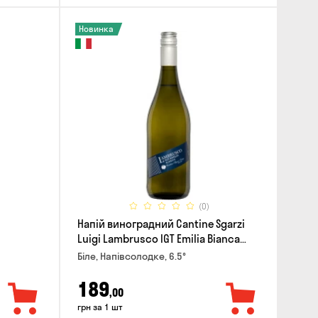
Новинка
(0)
Напій виноградний Cantine Sgarzi
Luigi Lambrusco IGT Emilia Bianca
Frizziante 0.75л
Біле, Напівсолодке, 6.5°
189
,00
грн за 1 шт