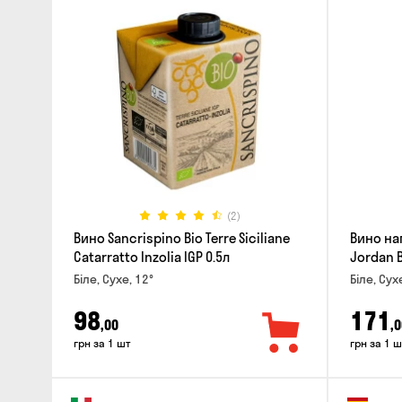
(2)
Вино Sancrispino Bio Terre Siciliane
Вино на
Catarratto Inzolia IGP 0.5л
Jordan B
Біле, Сухе, 12°
Біле, Сух
98
171
,00
,0
грн за 1 шт
грн за 1 ш