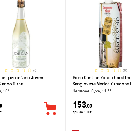
(0)
(0)
півігристе Vino Joven
Вино Cantine Ronco Caratter
lanco 0.75л
Sangiovese Merlot Rubicone 
е, 10°
Червоне, Сухе, 11.5°
153
0
,00
т
грн за 1 шт