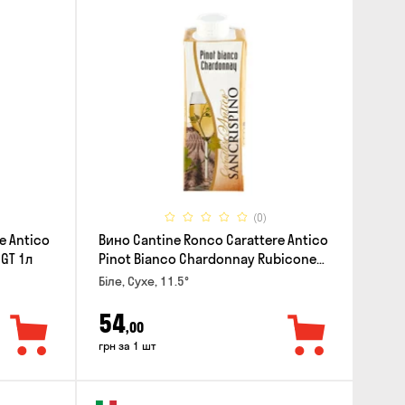
(0)
e Antico
Вино Cantine Ronco Carattere Antico
IGT 1л
Pinot Bianco Chardonnay Rubicone
IGT 0.25л
Біле, Сухе, 11.5°
54
,00
грн за 1 шт