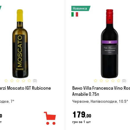
Новинка
(0)
(0)
rzi Moscato IGT Rubicone
Вино Villa Francesca Vino Ro
Amabile 0.75л
одке, 7°
Червоне, Напівсолодке, 10.5°
179
0
,00
т
грн за 1 шт