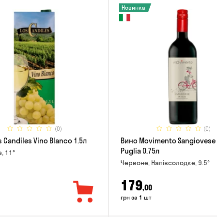
Новинка
(0)
(0)
 Candiles Vino Blanco 1.5л
Вино Movimento Sangiovese 
Puglia 0.75л
е, 11°
Червоне, Напівсолодке, 9.5°
179
,00
грн за 1 шт