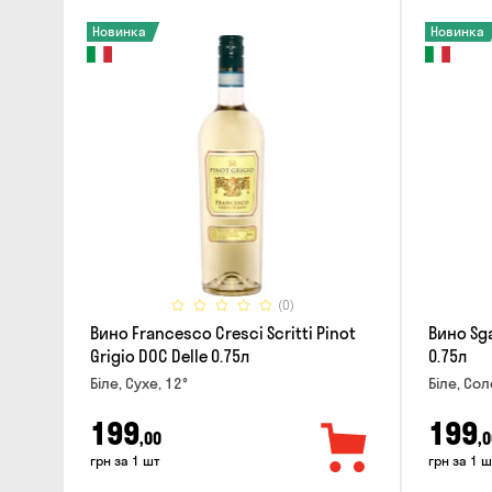
Новинка
Новинка
(0)
Вино Francesco Cresci Scritti Pinot
Вино Sga
Grigio DOC Delle 0.75л
0.75л
Біле, Сухе, 12°
Біле, Сол
199
199
,00
,0
грн за 1 шт
грн за 1 ш