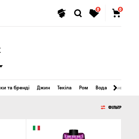
0
0
х
ки та бренді
Джин
Текіла
Ром
Вода
Енергетичн
ФІЛЬТР