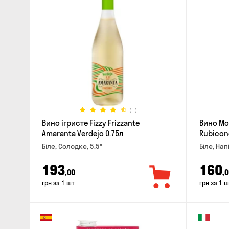
(1)
Вино ігристе Fizzy Frizzante
Вино Mo
Amaranta Verdejo 0.75л
Rubicon
Біле, Солодке, 5.5°
Біле, Нап
193
160
,00
,0
грн за 1 шт
грн за 1 ш