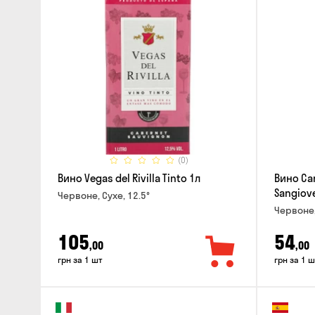
(0)
Вино Vegas del Rivilla Tinto 1л
Вино Can
Sangiove
Червоне, Сухе, 12.5°
Червоне,
105
54
,00
,00
грн за 1 шт
грн за 1 ш