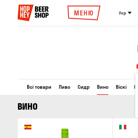
МЕНЮ
Укр
Всі товари
Пиво
Сидр
Вино
Віскі
К
ВИНО