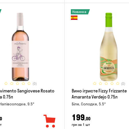
Новинка
(0)
(0)
vimento Sangiovese Rosato
Вино ігристе Fizzy Frizzante
a 0.75л
Amaranta Verdejo 0.75л
Напівсолодке, 9.5°
Біле, Солодке, 5.5°
199
0
,00
т
грн за 1 шт