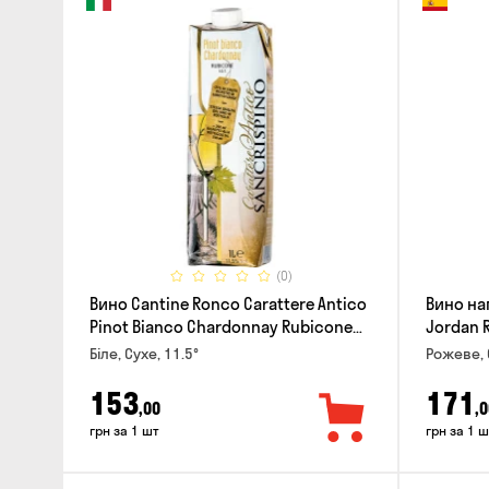
(0)
Вино Cantine Ronco Carattere Antico
Вино на
Pinot Bianco Chardonnay Rubicone
Jordan 
IGT 1л
Біле, Сухе, 11.5°
Рожеве, 
153
171
,00
,0
грн за 1 шт
грн за 1 ш