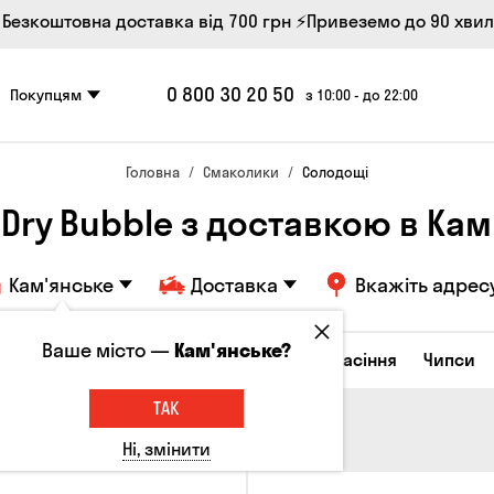
 Безкоштовна доставка від 700 грн
⚡Привеземо до 90 хви
0 800 30 20 50
Покупцям
з 10:00 - до 22:00
Головна
Смаколики
Солодощі
Dry Bubble з доставкою в Ка
Кам'янське
Доставка
Вкажіть адрес
Ваше місто —
Кам'янське?
ирні закуски
Горішки
Кукурудза
Насіння
Чипси
ТАК
Ні, змінити