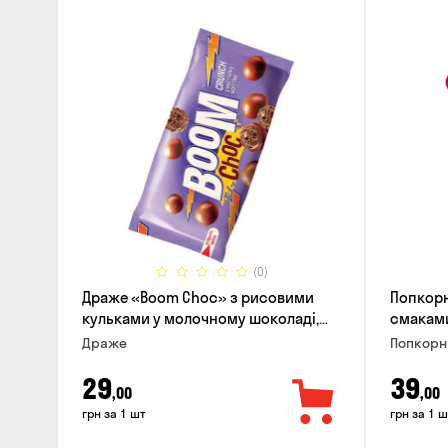
(0)
Драже «Boom Choc» з рисовими
Попкорн
кульками у молочному шоколаді,
смаками
30г
Драже
Попкорн
29
39
,00
,00
грн за 1 шт
грн за 1 ш