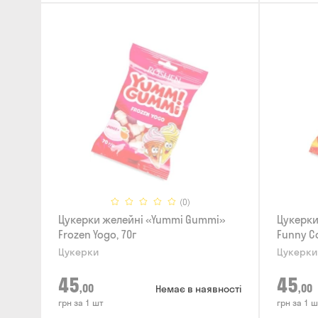
(0)
Цукерки желейнi «Yummi Gummi»
Цукерки
Frozen Yogo, 70г
Funny Co
Цукерки
Цукерки
45
45
,00
,00
Немає в наявності
грн за 1 шт
грн за 1 ш