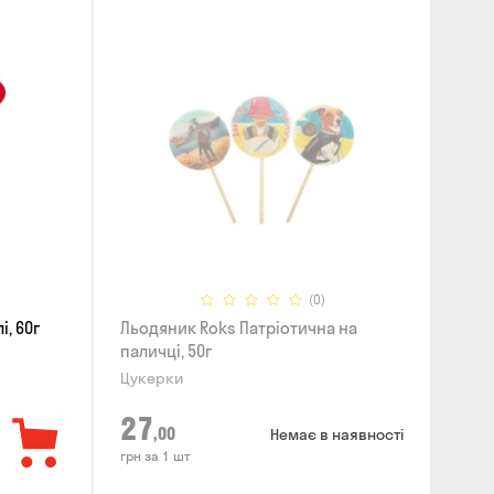
(0)
, 60г
Льодяник Roks Патріотична на
паличці, 50г
Цукерки
27
,00
Немає в наявності
грн за 1 шт