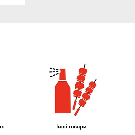
ах
Інші товари