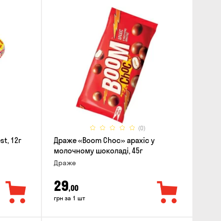
(0)
t, 12г
Драже «Boom Choc» арахіс у
молочному шоколаді, 45г
Драже
29
,00
грн за 1 шт