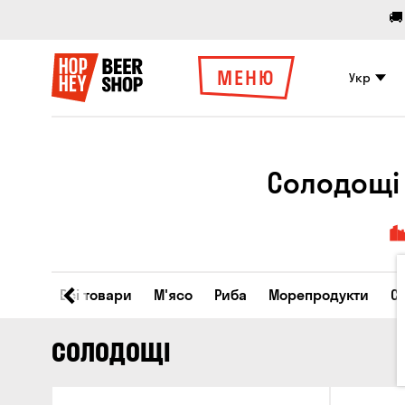
🚚
МЕНЮ
Укр
Солодощі 
Всі товари
М'ясо
Риба
Морепродукти
С
СОЛОДОЩІ