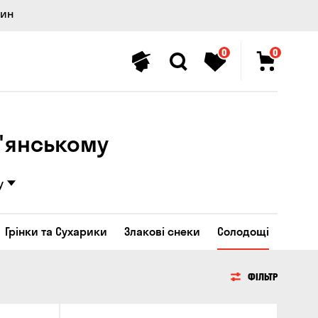
лин
0
0
м'янському
у
Грінки та Сухарики
Злакові снеки
Солодощі
ФІЛЬТР