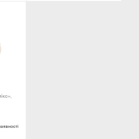
ікс»,
наявності