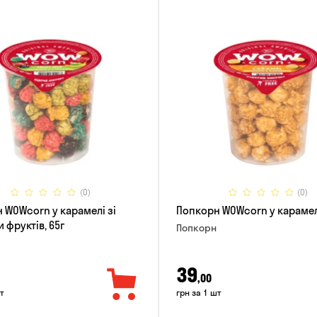
(0)
(0)
 WOWcorn у карамелі зі
Попкорн WOWcorn у карамелі
 фруктів, 65г
Попкорн
39
,00
т
грн за 1 шт