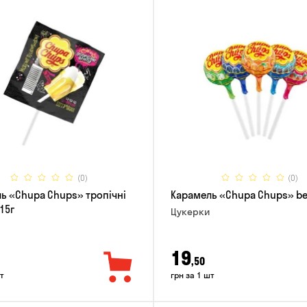
(0)
(0)
ь «Chupa Chups» тропічні
Карамель «Chupa Chups» bes
15г
Цукерки
19
,50
т
грн за 1 шт