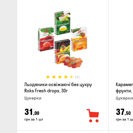
(1)
Льодяники освіжаючі без цукру
Карамел
Roks Fresh drops, 30г
фрукти, 
Цукерки
Цукерки
31
37
,00
,50
грн за 1 шт
грн за 1 ш