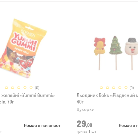
(0)
(0)
 желейнi «Yummi Gummi»
Льодяник Roks «Різдвяний м
la, 70г
40г
Цукерки
29
,00
Немає в наявності
Немає в 
т
грн за 1 шт