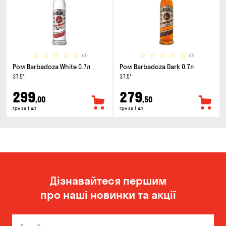
(0)
(0)
Ром Barbadoza White 0.7л
Ром Barbadoza Dark 0.7л
37.5°
37.5°
299
279
,00
,50
грн за 1 шт
грн за 1 шт
Дізнавайтеся першим
про наші новинки та акції