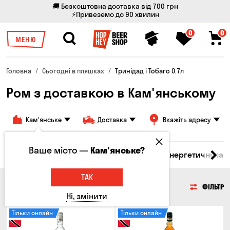
🚚 Безкоштовна доставка від 700 грн
⚡Привеземо до 90 хвилин
0
0
МЕНЮ
Головна
Сьогодні в пляшках
Тринiдад i Тобаго 0.7л
Ром з доставкою в Кам'янському
Кам'янське
Доставка
Вкажіть адресу
Ваше місто —
Кам'янське?
 бренді
Джин
Текіла
Ром
Вода
Енергетичні нап
ТАК
РОМ
ФІЛЬТР
Ні, змінити
Тільки онлайн
Тільки онлайн