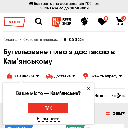
🚚 Безкоштовна доставка від 700 грн
⚡Привеземо до 90 хвилин
0
0
МЕНЮ
Головна
Сьогодні в пляшках
0 - 0.5 0.33л
Бутильоване пиво з достакою в
Кам'янському
Кам'янське
Доставка
Вкажіть адресу
Ваше місто —
Кам'янське?
Всі товари
Пиво
Сидр
Вино
Віскі
Коктейл
ТАК
ПИВО
ФІЛЬТР
Ні, змінити
Тільки онлайн
Новинка