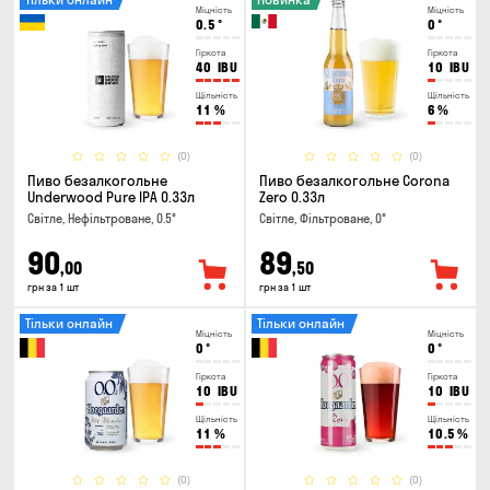
Міцність
Міцність
0.5
°
0
°
Гіркота
Гіркота
40
IBU
10
IBU
Щільність
Щільність
11
%
6
%
(0)
(0)
Пиво безалкогольне
Пиво безалкогольне Corona
Underwood Pure IPA 0.33л
Zero 0.33л
Світле, Нефільтроване, 0.5°
Світле, Фільтроване, 0°
90
89
,00
,50
грн за 1 шт
грн за 1 шт
Тільки онлайн
Тільки онлайн
Міцність
Міцність
0
°
0
°
Гіркота
Гіркота
10
IBU
10
IBU
Щільність
Щільність
11
%
10.5
%
(0)
(0)