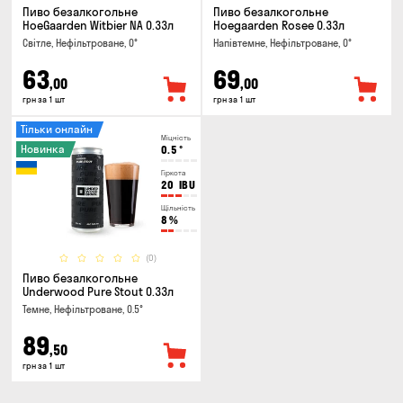
Пиво безалкогольне
Пиво безалкогольне
HoeGaarden Witbier NA 0.33л
Hoegaarden Rosee 0.33л
Світле, Нефільтроване, 0°
Напівтемне, Нефільтроване, 0°
63
69
,00
,00
грн за 1 шт
грн за 1 шт
Тільки онлайн
Міцність
Новинка
0.5
°
Гіркота
20
IBU
Щільність
8
%
(0)
Пиво безалкогольне
Underwood Pure Stout 0.33л
Темне, Нефільтроване, 0.5°
89
,50
грн за 1 шт