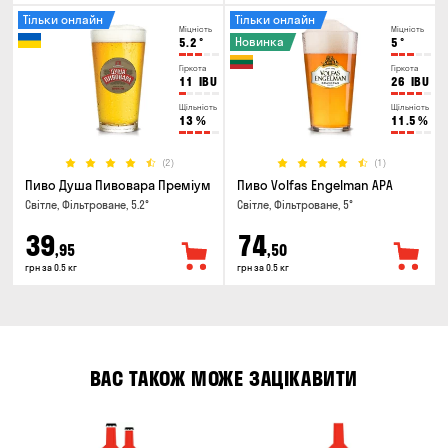
Тільки онлайн
Тільки онлайн
Міцність
Міцність
Новинка
5.2
°
5
°
Гіркота
Гіркота
11
IBU
26
IBU
Щільність
Щільність
13
%
11.5
%
(2)
(1)
Пиво Душа Пивовара Преміум
Пиво Volfas Engelman APA
Світле, Фільтроване, 5.2°
Світле, Фільтроване, 5°
39
74
,95
,50
грн за 0.5 кг
грн за 0.5 кг
ВАС ТАКОЖ МОЖЕ ЗАЦІКАВИТИ