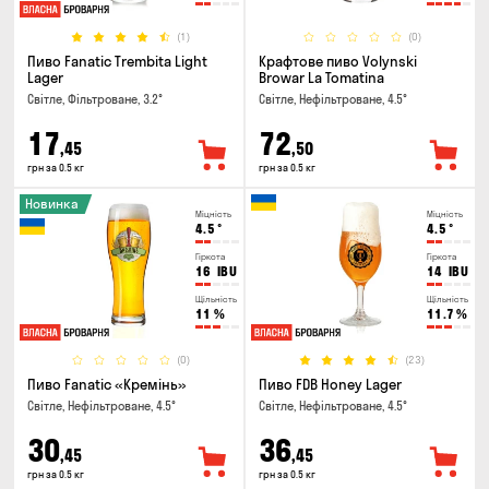
(1)
(0)
Пиво Fanatic Trembita Light
Крафтове пиво Volynski
Lager
Browar La Tomatina
Світле, Фільтроване, 3.2°
Світле, Нефільтроване, 4.5°
17
72
,45
,50
грн за 0.5 кг
грн за 0.5 кг
Новинка
Міцність
Міцність
4.5
°
4.5
°
Гіркота
Гіркота
16
IBU
14
IBU
Щільність
Щільність
11
%
11.7
%
(0)
(23)
Пиво Fanatic «Кремінь»
Пиво FDB Honey Lager
Світле, Нефільтроване, 4.5°
Світле, Нефільтроване, 4.5°
30
36
,45
,45
грн за 0.5 кг
грн за 0.5 кг