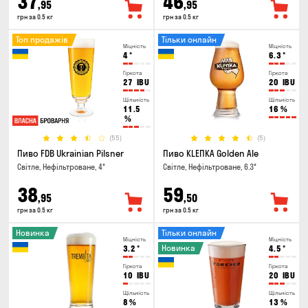
37
46
,95
,95
грн за 0.5 кг
грн за 0.5 кг
Топ продажів
Тільки онлайн
Міцність
Міцність
4
°
6.3
°
Гіркота
Гіркота
27
IBU
20
IBU
Щільність
Щільність
11.5
16
%
%
(55)
(5)
Пиво FDB Ukrainian Pilsner
Пиво KLEПКА Golden Ale
Світле, Нефільтроване, 4°
Світле, Нефільтроване, 6.3°
38
59
,95
,50
грн за 0.5 кг
грн за 0.5 кг
Новинка
Тільки онлайн
Міцність
Міцність
Новинка
3.2
°
4.5
°
Гіркота
Гіркота
10
IBU
20
IBU
Щільність
Щільність
8
%
13
%