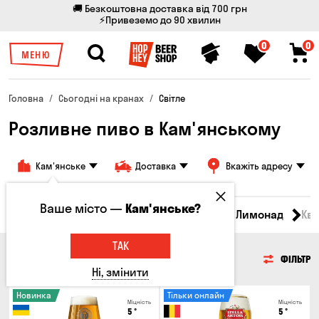
🚚 Безкоштовна доставка від 700 грн
⚡Привеземо до 90 хвилин
0
0
МЕНЮ
Головна
Сьогодні на кранах
Світле
Розливне пиво в Кам'янському
Кам'янське
Доставка
Вкажіть адресу
Ваше місто —
Кам'янське?
Всі товари
Пиво
Сидр
Вино
Лимонад
Кв
ТАК
ПИВО
ФІЛЬТР
Ні, змінити
Новинка
Тільки онлайн
Міцність
Міцність
5
°
5
°