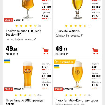
Гіркота
Гіркота
31
IBU
18
IBU
Щільність
Щільність
12
%
11
%
(6)
(4)
Крафтове пиво FDB Fresh
Пиво Stella Artois
Session IPA
Світле, Фільтроване, 5°
Світле, Нефільтроване, 5°
49
49
,95
,95
грн за 0.5 кг
грн за 0.5 кг
Топ продажів
Міцність
Міцність
4.5
°
4.3
°
Гіркота
Гіркота
20
IBU
16
IBU
Щільність
Щільність
12
%
11
%
(15)
(6)
Пиво Fanatic БОТЕ преміум
Пиво Fanatic «Кристал» Lager
лагер