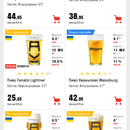
Світле, Фільтроване, 4.3°
Світле, Фільтроване, 4.5°
44
38
,95
,95
грн за 0.5 кг
грн за 0.5 кг
Топ продажів
Тільки онлайн
Міцність
Міцність
4.2
°
4.7
°
Гіркота
Гіркота
12
IBU
11
IBU
Щільність
Щільність
10.5
%
11
%
(45)
(7)
Пиво Fanatic Lightner
Пиво Уманьпиво Waissburg
Світле, Нефільтроване, 4.2°
Світле, Фільтроване, 4.7°
25
42
,45
,95
грн за 0.5 кг
грн за 0.5 кг
Топ продажів
Топ продажів
Міцність
Міцність
4.5
°
4
°
Гіркота
Гіркота