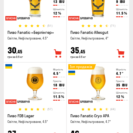
13
IBU
9
IBU
Щільність
Щільність
12
%
11.5
%
(51)
(71)
Пиво Fanatic «Берлінгер»
Пиво Fanatic Allesgut
Світле, Нефільтроване, 4.5°
Світле, Нефільтроване, 4°
30
35
,45
,45
грн за 0.5 кг
грн за 0.5 кг
Топ продажів
Міцність
Міцність
4.5
°
4.7
°
Гіркота
Гіркота
18
IBU
35
IBU
Щільність
Щільність
11.5
%
12
%
(57)
(44)
Пиво FDB Lager
Пиво Fanatic Cryo APA
Світле, Нефільтроване, 4.5°
Світле, Нефільтроване, 4.7°