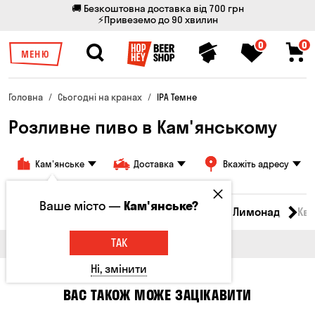
🚚 Безкоштовна доставка від 700 грн
⚡Привеземо до 90 хвилин
0
0
МЕНЮ
Головна
Сьогодні на кранах
IPA Темне
Розливне пиво в Кам'янському
Кам'янське
Доставка
Вкажіть адресу
Ваше місто —
Кам'янське?
Всі товари
Пиво
Сидр
Вино
Лимонад
Кв
ТАК
Ні, змінити
ВАС ТАКОЖ МОЖЕ ЗАЦІКАВИТИ