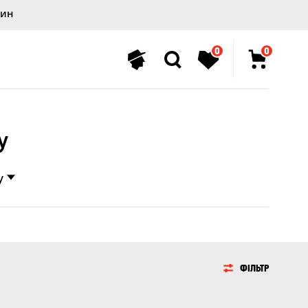
лин
0
0
у
у
ФІЛЬТР