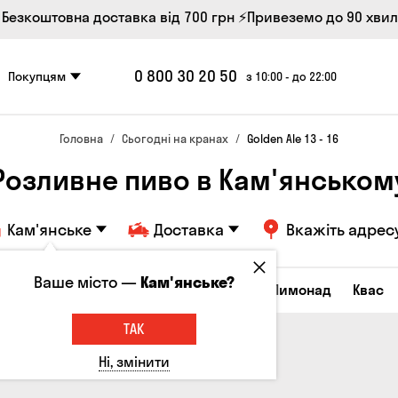
 Безкоштовна доставка від 700 грн
⚡Привеземо до 90 хви
0 800 30 20 50
Покупцям
з 10:00 - до 22:00
Головна
Сьогодні на кранах
Golden Ale 13 - 16
Розливне пиво в Кам'янськом
Кам'янське
Доставка
Вкажіть адрес
Ваше місто —
Кам'янське?
Всі товари
Пиво
Сидр
Вино
Лимонад
Квас
ТАК
Ні, змінити