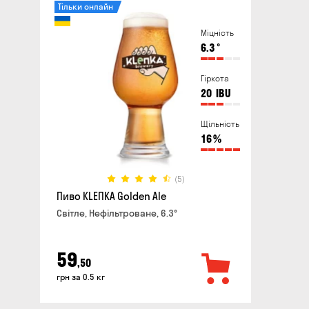
Тільки онлайн
Міцність
6.3
°
Гіркота
20
IBU
Щільність
16
%
(5)
Пиво KLEПКА Golden Ale
Світле, Нефільтроване, 6.3°
59
,50
грн за 0.5 кг