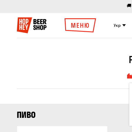
🚚
МЕНЮ
Укр
ПИВО