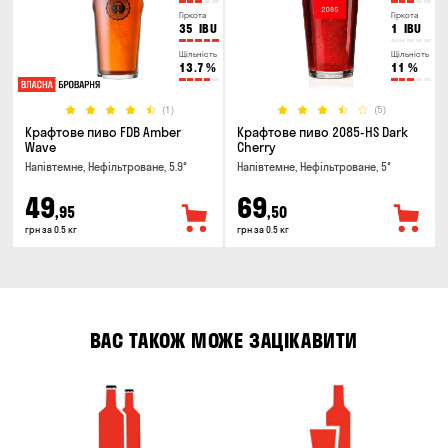
Гіркота
Гіркота
35
IBU
1
IBU
Щільність
Щільність
13.7
%
11
%
(1)
(5)
Крафтове пиво FDB Amber
Крафтове пиво 2085-HS Dark
Wave
Cherry
Напівтемне, Нефільтроване, 5.9°
Напівтемне, Нефільтроване, 5°
49
69
,95
,50
грн за 0.5 кг
грн за 0.5 кг
ВАС ТАКОЖ МОЖЕ ЗАЦІКАВИТИ