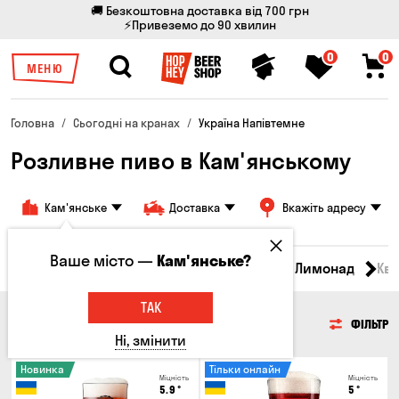
🚚 Безкоштовна доставка від 700 грн
⚡Привеземо до 90 хвилин
0
0
МЕНЮ
Головна
Сьогодні на кранах
Україна Напівтемне
Розливне пиво в Кам'янському
Кам'янське
Доставка
Вкажіть адресу
Ваше місто —
Кам'янське?
Всі товари
Пиво
Сидр
Вино
Лимонад
Кв
ТАК
ПИВО
ФІЛЬТР
Ні, змінити
Новинка
Тільки онлайн
Міцність
Міцність
5.9
°
5
°