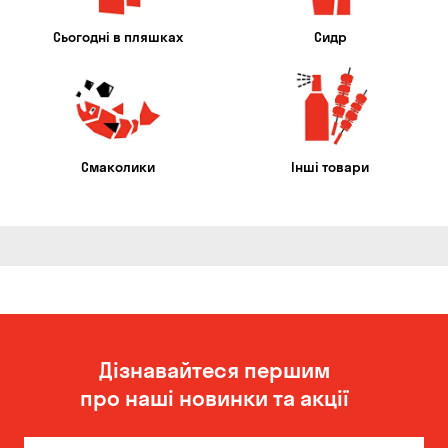
Сьогодні в пляшках
Сидр
Смаколики
Інші товари
Дізнавайтеся першим
про наші новинки та акції