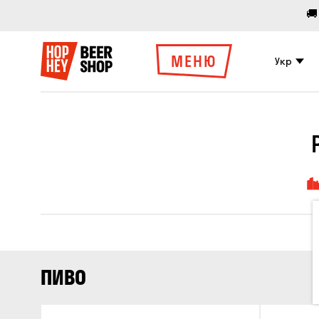
🚚
МЕНЮ
Укр
ПИВО