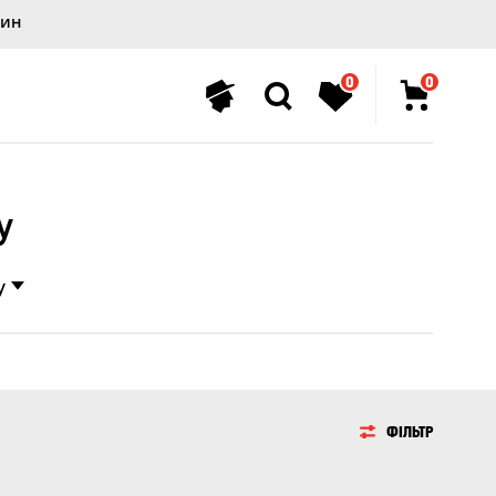
лин
0
0
у
у
ФІЛЬТР