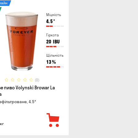
лайн
Міцність
4.5
°
Гіркота
20
IBU
Щільність
13
%
(0)
е пиво Volynski Browar La
a
ефільтроване, 4.5°
 кг