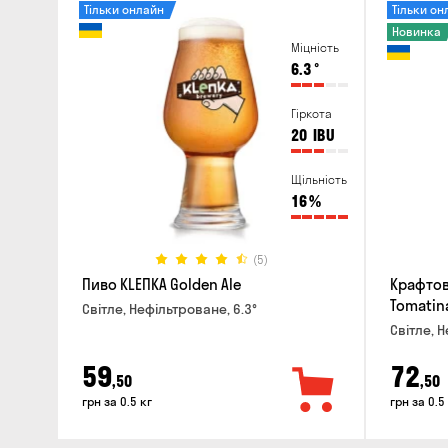
Тільки онлайн
Тільки он
Новинка
Міцність
6.3
°
Гіркота
20
IBU
Щільність
16
%
(5)
Пиво KLEПКА Golden Ale
Крафтов
Tomatin
Світле, Нефільтроване, 6.3°
Світле, Н
59
72
,50
,50
грн за 0.5 кг
грн за 0.5