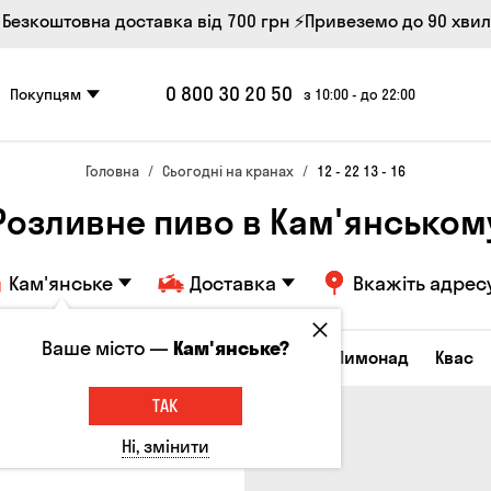
 Безкоштовна доставка від 700 грн
⚡Привеземо до 90 хви
0 800 30 20 50
Покупцям
з 10:00 - до 22:00
Головна
Сьогодні на кранах
12 - 22 13 - 16
Розливне пиво в Кам'янськом
Кам'янське
Доставка
Вкажіть адрес
Ваше місто —
Кам'янське?
Всі товари
Пиво
Сидр
Вино
Лимонад
Квас
ТАК
Ні, змінити