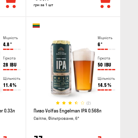
грн за 1 шт
Міцність
Міцність
4.8
°
6
°
Гіркота
Гіркота
28
IBU
50
IBU
Щільність
Щільність
11.4
%
14.5
%
(2)
r 0.33л
Пиво Volfas Engelman IPA 0.568л
Світле, Фільтроване, 6°