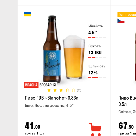
Топ прод
Міцність
4.5
°
Гіркота
13
IBU
Щільність
12
%
(2)
Пиво FDB «Blanche» 0.33л
Пиво Bu
0.5л
Біле, Нефільтроване, 4.5°
Світле, Ф
41
67
,00
,50
грн за 1 шт
грн за 1 ш