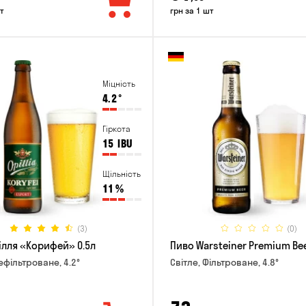
т
грн за 1 шт
Міцність
4.2
°
Гіркота
15
IBU
Щільність
11
%
(3)
(0)
ілля «Корифей» 0.5л
Пиво Warsteiner Premium Bee
ефільтроване, 4.2°
Світле, Фільтроване, 4.8°