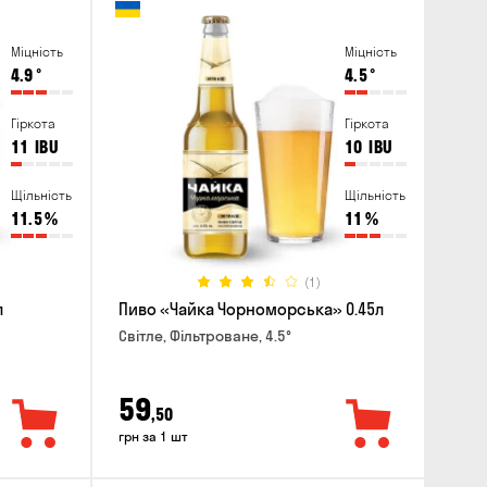
Міцність
Міцність
4.9
°
4.5
°
Гіркота
Гіркота
11
IBU
10
IBU
Щільність
Щільність
11.5
%
11
%
(1)
л
Пиво «Чайка Чорноморська» 0.45л
Світле, Фільтроване, 4.5°
59
,50
грн за 1 шт