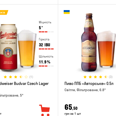
ажів
Міцність
5
°
Гіркота
32
IBU
Щільність
11.9
%
(1)
(3)
dweiser Budvar Czech Lager
Пиво ППБ «Авторське» 0.5л
Світле, Фільтроване, 6.8°
ільтроване, 5°
65
,50
т
грн за 1 шт