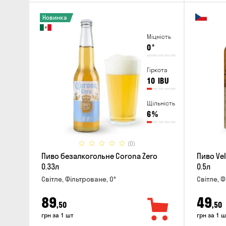
Новинка
Міцність
0
°
Гіркота
10
IBU
Щільність
6
%
(0)
Пиво безалкогольне Corona Zero
Пиво Vel
0.33л
0.5л
Світле, Фільтроване, 0°
Світле, Ф
89
49
,50
,50
грн за 1 шт
грн за 1 ш