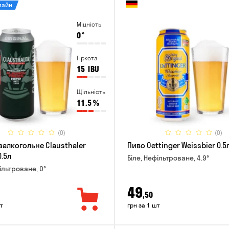
лайн
Міцність
0
°
Гіркота
15
IBU
Щільність
11.5
%
(0)
(0)
залкогольне Clausthaler
Пиво Oettinger Weissbier 0.5
0.5л
Біле, Нефільтроване, 4.9°
ільтроване, 0°
49
,50
т
грн за 1 шт