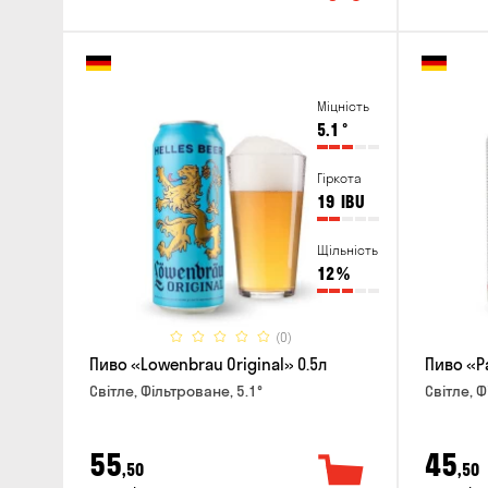
Міцність
5.1
°
Гіркота
19
IBU
Щільність
12
%
(0)
Пиво «Lowenbrau Original» 0.5л
Пиво «Pa
Світле, Фільтроване, 5.1°
Світле, Ф
55
45
,50
,50