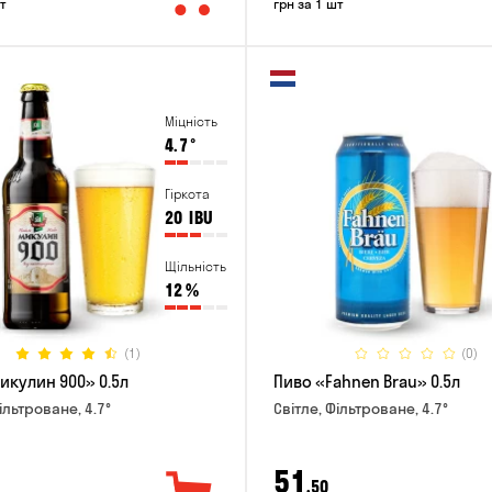
т
грн за 1 шт
Міцність
4.7
°
Гіркота
20
IBU
Щільність
12
%
(1)
(0)
икулин 900» 0.5л
Пиво «Fahnen Brau» 0.5л
ільтроване, 4.7°
Світле, Фільтроване, 4.7°
51
,50