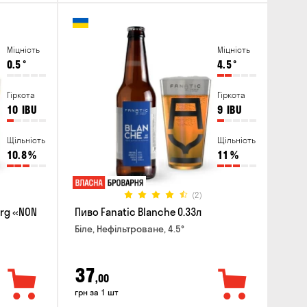
Міцність
Міцність
0.5
°
4.5
°
Гіркота
Гіркота
10
IBU
9
IBU
Щільність
Щільність
10.8
%
11
%
(2)
erg «NON
Пиво Fanatic Blanche 0.33л
Біле, Нефільтроване, 4.5°
37
,00
грн за 1 шт