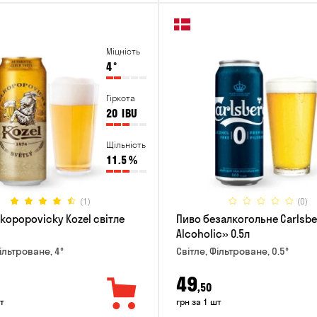
Міцність
4
°
Гіркота
20
IBU
Щільність
11.5
%
(1)
(0)
kopopovicky Kozel світле
Пиво безалкогольне Carlsb
Alcoholic» 0.5л
ільтроване, 4°
Світле, Фільтроване, 0.5°
49
,50
т
грн за 1 шт