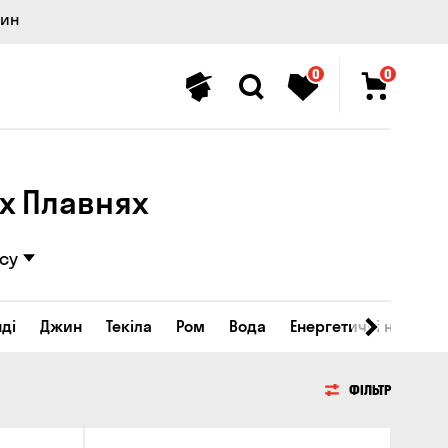
лин
0
0
іх Плавнях
су
ді
Джин
Текіла
Ром
Вода
Енергетичні напої
ФІЛЬТР