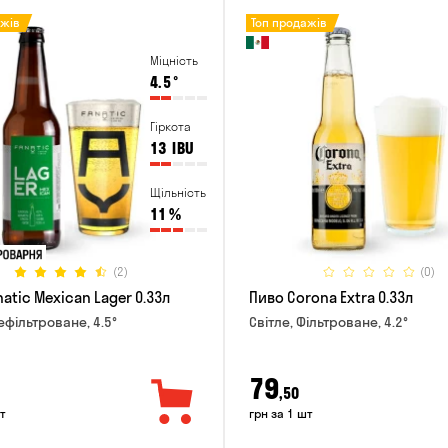
ажів
Топ продажів
Міцність
4.5
°
Гіркота
13
IBU
Щільність
11
%
(2)
(0)
atic Mexican Lager 0.33л
Пиво Corona Extra 0.33л
ефільтроване, 4.5°
Світле, Фільтроване, 4.2°
79
,50
т
грн за 1 шт