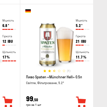
Міцність
Міцність
6.8
°
5.2
°
Гіркота
Гіркота
12
IBU
21
IBU
Щільність
Щільність
17
%
11.7
%
(1)
Пиво Spaten «Münchner Hell» 0.5л
Світле, Фільтроване, 5.2°
99
,50
грн за 1 шт