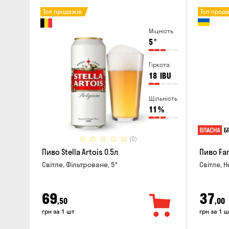
Топ продажів
Топ прод
Міцність
5
°
Гіркота
18
IBU
Щільність
11
%
(0)
Пиво Stella Artois 0.5л
Пиво Fan
Світле, Фільтроване, 5°
Світле, Н
69
37
,50
,00
грн за 1 шт
грн за 1 ш