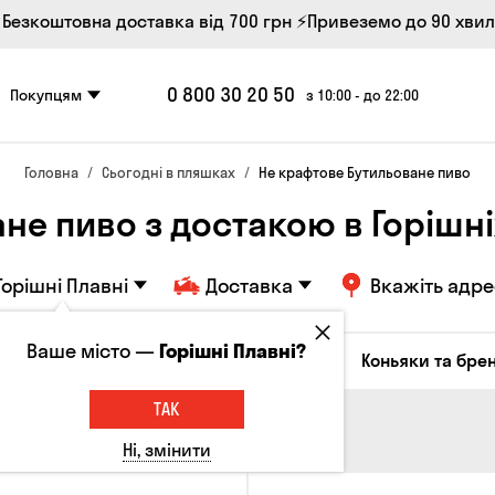
 Безкоштовна доставка від 700 грн
⚡Привеземо до 90 хви
0 800 30 20 50
Покупцям
з 10:00 - до 22:00
Головна
Сьогодні в пляшках
Не крафтове Бутильоване пиво
не пиво з достакою в Горішн
Горішні Плавні
Доставка
Вкажіть адре
Ваше місто —
Горішні Плавні?
октейлі
Соджу
Лікери та настоянки
Коньяки та брен
ТАК
Ні, змінити