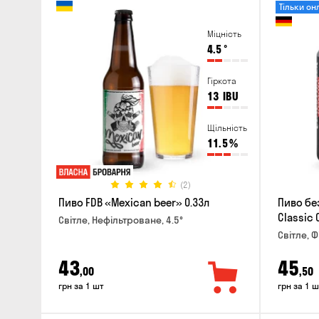
Тільки он
Міцність
4.5
°
Гіркота
13
IBU
Щільність
11.5
%
(2)
Пиво FDB «Mexican beer» 0.33л
Пиво бе
Classic 
Світле, Нефільтроване, 4.5°
Світле, Ф
43
45
,00
,50
грн за 1 шт
грн за 1 ш