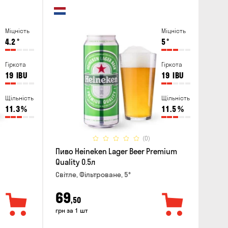
Міцність
Міцність
4.2
°
5
°
Гіркота
Гіркота
19
IBU
19
IBU
Щільність
Щільність
11.3
%
11.5
%
(0)
Пиво Heineken Lager Beer Premium
Quality 0.5л
Світле, Фільтроване, 5°
69
,50
грн за 1 шт