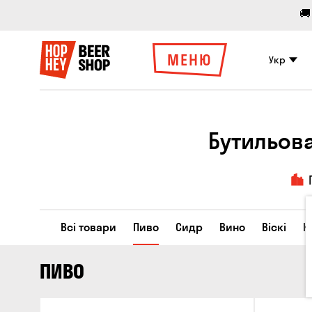
🚚
МЕНЮ
Укр
Бутильова
Всі товари
Пиво
Сидр
Вино
Віскі
К
ПИВО