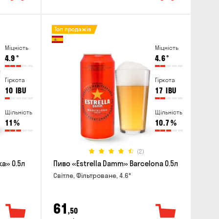
Топ продажів
Міцність
Міцність
4.9
°
4.6
°
Гіркота
Гіркота
10
IBU
17
IBU
Щільність
Щільність
11
%
10.7
%
(2)
a» 0.5л
Пиво «Estrella Damm» Barcelona 0.5л
Світле, Фільтроване, 4.6°
61
,50