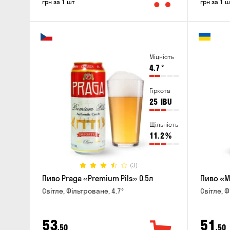
грн за 1 шт
грн за 1 ш
Міцність
4.7
°
Гіркота
25
IBU
Щільність
11.2
%
(3)
Пиво Praga «Premium Pils» 0.5л
Пиво «М
Світле, Фільтроване, 4.7°
Світле, Ф
53
51
,50
,50