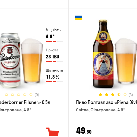
Міцність
4.8
°
Гіркота
23
IBU
Щільність
11.8
%
(0)
(3)
derborner Pilsner» 0.5л
Пиво Полтавпиво «Pivna Divk
ільтроване, 4.8°
Світле, Фільтроване, 4.9°
49
,50