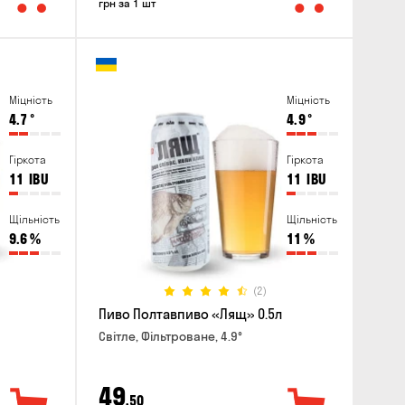
грн за 1 шт
Міцність
Міцність
4.7
°
4.9
°
Гіркота
Гіркота
11
IBU
11
IBU
Щільність
Щільність
9.6
%
11
%
(2)
Пиво Полтавпиво «Лящ» 0.5л
Світле, Фільтроване, 4.9°
49
,50