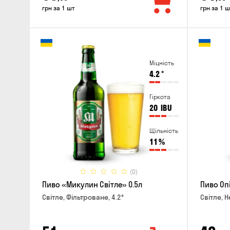
грн за 1 шт
грн за 1 ш
Міцність
4.2
°
Гіркота
20
IBU
Щільність
11
%
(0)
Пиво «Микулин Світле» 0.5л
Пиво Оп
Світле, Фільтроване, 4.2°
Світле, Н