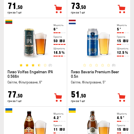
71
73
,50
,50
грн за 1 шт
грн за 1 шт
Міцність
Міцність
6
°
5
°
Гіркота
Гіркота
50
IBU
15
IBU
Щільність
Щільність
14.5
%
12.5
%
(2)
(0)
Пиво Volfas Engelman IPA
Пиво Bavaria Premium Beer
0.568л
0.5л
Світле, Фільтроване, 6°
Світле, Фільтроване, 5°
77
51
,50
,50
грн за 1 шт
грн за 1 шт
Міцність
Міцність
4.2
°
4.5
°
Гіркота
Гіркота
11
IBU
15
IBU