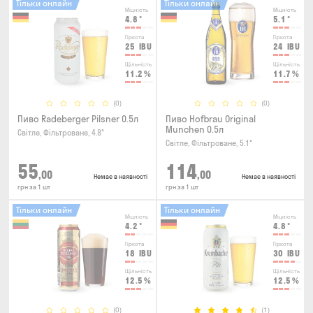
Тільки онлайн
Тільки онлайн
Міцність
Міцність
4.8
°
5.1
°
Гіркота
Гіркота
25
IBU
24
IBU
Щільність
Щільність
11.2
%
11.7
%
(0)
(0)
Пиво Radeberger Pilsner 0.5л
Пиво Hofbrau Original
Munchen 0.5л
Світле, Фільтроване, 4.8°
Світле, Фільтроване, 5.1°
55
114
,00
,00
Немає в наявності
Немає в наявності
грн за 1 шт
грн за 1 шт
Тільки онлайн
Тільки онлайн
Міцність
Міцність
4.2
°
4.8
°
Гіркота
Гіркота
18
IBU
30
IBU
Щільність
Щільність
12.5
%
12.5
%
(0)
(1)