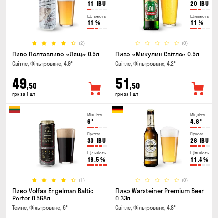
11
IBU
20
IBU
Щільність
Щільність
11
%
11
%
(2)
(0)
Пиво Полтавпиво «Лящ» 0.5л
Пиво «Микулин Світле» 0.5л
Світле, Фільтроване, 4.9°
Світле, Фільтроване, 4.2°
49
51
,50
,50
грн за 1 шт
грн за 1 шт
Міцність
Міцність
6
°
4.8
°
Гіркота
Гіркота
30
IBU
28
IBU
Щільність
Щільність
18.5
%
11.4
%
(1)
(0)
Пиво Volfas Engelman Baltic
Пиво Warsteiner Premium Beer
Porter 0.568л
0.33л
Темне, Фільтроване, 6°
Світле, Фільтроване, 4.8°