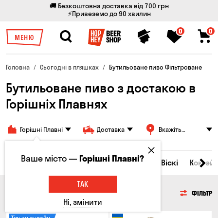
🚚 Безкоштовна доставка від 700 грн
⚡Привеземо до 90 хвилин
0
0
МЕНЮ
Головна
Сьогодні в пляшках
Бутильоване пиво Фільтроване
Бутильоване пиво з достакою в
Горішніх Плавнях
Горішні Плавні
Доставка
Вкажіть
адресу
Ваше місто —
Горішні Плавні?
Всі товари
Пиво
Сидр
Вино
Віскі
Коктейл
ТАК
ПИВО
ФІЛЬТР
Ні, змінити
Тільки онлайн