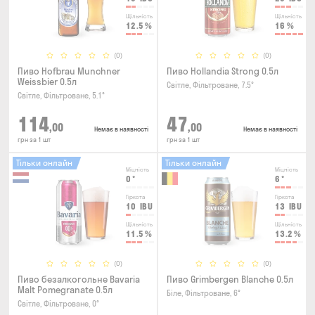
Щільність
Щільність
12.5
%
16
%
(0)
(0)
Пиво Hofbrau Munchner
Пиво Hollandia Strong 0.5л
Weissbier 0.5л
Світле, Фільтроване, 7.5°
Світле, Фільтроване, 5.1°
114
47
,00
,00
Немає в наявності
Немає в наявності
грн за 1 шт
грн за 1 шт
Тільки онлайн
Тільки онлайн
Міцність
Міцність
0
°
6
°
Гіркота
Гіркота
10
IBU
13
IBU
Щільність
Щільність
11.5
%
13.2
%
(0)
(0)
Пиво безалкогольне Bavaria
Пиво Grimbergen Blanche 0.5л
Malt Pomegranate 0.5л
Біле, Фільтроване, 6°
Світле, Фільтроване, 0°