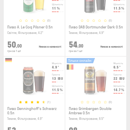
Щільність
Щільність
11
%
11.5
%
(0)
(0)
Пиво A. Le Coq Pilsner 0.5л
Пиво DAB Dortmunder Dark 0.5л
Світле, Фільтроване, 4.2°
Темне, Фільтроване, 4.9°
50
54
,00
,00
Немає в наявності
Немає в наявності
грн за 1 шт
грн за 1 шт
Тільки онлайн
Міцність
Міцність
4.9
°
6.5
°
Гіркота
Гіркота
13
IBU
22
IBU
Щільність
Щільність
11.5
%
14.7
%
(1)
(0)
Пиво Denninghoff's Schwarz
Пиво Grimbergen Double
0.5л
Ambree 0.5л
Темне, Фільтроване, 4.9°
Темне, Фільтроване, 6.5°