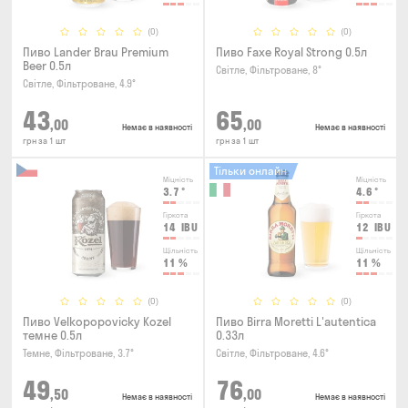
(0)
(0)
Пиво Lander Brau Premium
Пиво Faxe Royal Strong 0.5л
Beer 0.5л
Світле, Фільтроване, 8°
Світле, Фільтроване, 4.9°
43
65
,00
,00
Немає в наявності
Немає в наявності
грн за 1 шт
грн за 1 шт
Тільки онлайн
Міцність
Міцність
3.7
°
4.6
°
Гіркота
Гіркота
14
IBU
12
IBU
Щільність
Щільність
11
%
11
%
(0)
(0)
Пиво Velkopopovicky Kozel
Пиво Birra Moretti L'autentica
темне 0.5л
0.33л
Темне, Фільтроване, 3.7°
Світле, Фільтроване, 4.6°
49
76
,50
,00
Немає в наявності
Немає в наявності