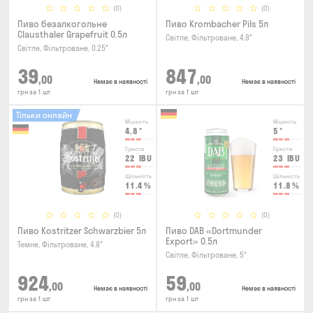
(0)
(0)
Пиво безалкогольне
Пиво Krombacher Pils 5л
Clausthaler Grapefruit 0.5л
Світле, Фільтроване, 4.8°
Світле, Фільтроване, 0.25°
39
847
,00
,00
Немає в наявності
Немає в наявності
грн за 1 шт
грн за 1 шт
Тільки онлайн
Міцність
Міцність
4.8
°
5
°
Гіркота
Гіркота
22
IBU
23
IBU
Щільність
Щільність
11.4
%
11.8
%
(0)
(0)
Пиво Kostritzer Schwarzbier 5л
Пиво DAB «Dortmunder
Export» 0.5л
Темне, Фільтроване, 4.8°
Світле, Фільтроване, 5°
924
59
,00
,00
Немає в наявності
Немає в наявності
грн за 1 шт
грн за 1 шт