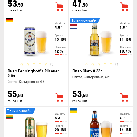
53
47
,50
,50
грн за 1 шт
грн за 1 шт
Тільки онлайн
Міцність
Міцність
4.9
°
4.6
°
Гіркота
Гіркота
15
IBU
11
IBU
Щільність
Щільність
12
%
10.7
%
(0)
(0)
Пиво Denninghoff's Pilsener
Пиво Claro 0.33л
0.5л
Світле, Фільтроване, 4.6°
Світле, Фільтроване, 4.9
55
53
,50
,50
грн за 1 шт
грн за 1 шт
Тільки онлайн
Міцність
Міцність
5.3
°
4.7
°
Гіркота
Гіркота
20
IBU
11
IBU