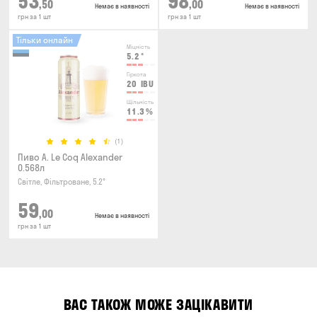
53
98
,50
,00
Немає в наявності
Немає в наявності
грн за 1 шт
грн за 1 шт
Тільки онлайн
Міцність
5.2
°
Гіркота
20
IBU
Щільність
11.3
%
(1)
Пиво A. Le Coq Alexander
0.568л
Світле, Фільтроване, 5.2°
59
,00
Немає в наявності
грн за 1 шт
ВАС ТАКОЖ МОЖЕ ЗАЦІКАВИТИ