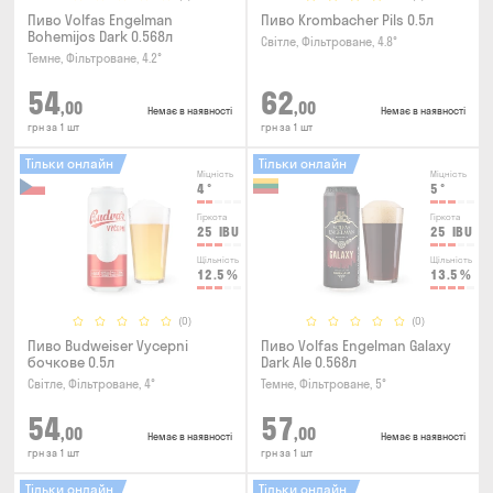
Пиво Volfas Engelman
Пиво Krombacher Pils 0.5л
Bohemijos Dark 0.568л
Світле, Фільтроване, 4.8°
Темне, Фільтроване, 4.2°
54
62
,00
,00
Немає в наявності
Немає в наявності
грн за 1 шт
грн за 1 шт
Тільки онлайн
Тільки онлайн
Міцність
Міцність
4
°
5
°
Гіркота
Гіркота
25
IBU
25
IBU
Щільність
Щільність
12.5
%
13.5
%
(0)
(0)
Пиво Budweiser Vycepni
Пиво Volfas Engelman Galaxy
бочкове 0.5л
Dark Ale 0.568л
Світле, Фільтроване, 4°
Темне, Фільтроване, 5°
54
57
,00
,00
Немає в наявності
Немає в наявності
грн за 1 шт
грн за 1 шт
Тільки онлайн
Тільки онлайн