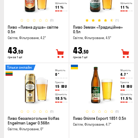
Щільність
Щільність
11
%
11
%
(0)
(1)
Пиво «Пивна душа» світле
Пиво Земан «Традиційне»
0.5л
0.5л
Світле, Фільтроване, 4.2°
Світле, Фільтроване, 4.5°
43
43
,50
,50
грн за 1 шт
грн за 1 шт
Тільки онлайн
Міцність
Міцність
0
°
4.7
°
Гіркота
Гіркота
15
IBU
18
IBU
Щільність
Щільність
10.5
%
11.5
%
(0)
(0)
Пиво безалкогольне Volfas
Пиво Опілля Export 1851 0.5л
Engelman Lager 0.568л
Світле, Фільтроване, 4.7°
Світле, Фільтроване, 0°