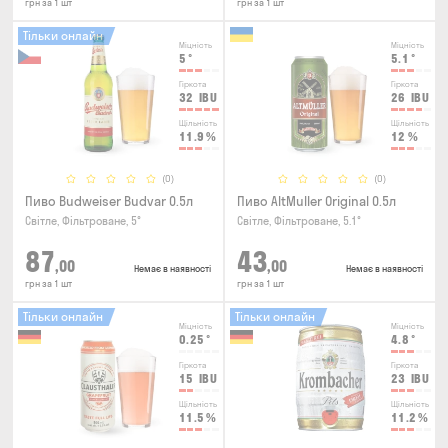
грн за 1 шт
грн за 1 шт
Тільки онлайн
Міцність
Міцність
5
°
5.1
°
Гіркота
Гіркота
32
IBU
26
IBU
Щільність
Щільність
11.9
%
12
%
(0)
(0)
Пиво Budweiser Budvar 0.5л
Пиво AltMuller Original 0.5л
Світле, Фільтроване, 5°
Світле, Фільтроване, 5.1°
87
43
,00
,00
Немає в наявності
Немає в наявності
грн за 1 шт
грн за 1 шт
Тільки онлайн
Тільки онлайн
Міцність
Міцність
0.25
°
4.8
°
Гіркота
Гіркота
15
IBU
23
IBU
Щільність
Щільність
11.5
%
11.2
%