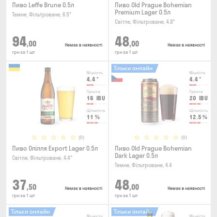
Пиво Leffe Brune 0.5л
Пиво Old Prague Bohemian
Premium Lager 0.5л
Темне, Фільтроване, 6.5°
Світле, Фільтроване, 4.8°
94
48
,00
,00
Немає в наявності
Немає в наявності
грн за 1 шт
грн за 1 шт
Тільки онлайн
Міцність
Міцність
4.4
°
4.4
°
Гіркота
Гіркота
16
IBU
20
IBU
Щільність
Щільність
11
%
12.5
%
(0)
(0)
Пиво Опілля Export Lager 0.5л
Пиво Old Prague Bohemian
Dark Lager 0.5л
Світле, Фільтроване, 4.4°
Темне, Фільтроване, 4.4
37
48
,50
,00
Немає в наявності
Немає в наявності
грн за 1 шт
грн за 1 шт
Тільки онлайн
Тільки онлайн
Міцність
Міцність