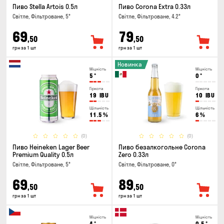
Пиво Stella Artois 0.5л
Пиво Corona Extra 0.33л
Світле, Фільтроване, 5°
Світле, Фільтроване, 4.2°
69
79
,50
,50
грн за 1 шт
грн за 1 шт
Новинка
Міцність
Міцність
5
°
0
°
Гіркота
Гіркота
19
IBU
10
IBU
Щільність
Щільність
11.5
%
6
%
(0)
(0)
Пиво Heineken Lager Beer
Пиво безалкогольне Corona
Premium Quality 0.5л
Zero 0.33л
Світле, Фільтроване, 5°
Світле, Фільтроване, 0°
69
89
,50
,50
грн за 1 шт
грн за 1 шт
Міцність
Міцність
4
°
0.5
°