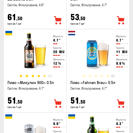
Світле, Фільтроване, 4.6°
Світле, Фільтроване, 4.7°
61
53
,50
,50
грн за 1 шт
грн за 1 шт
Міцність
Міцність
4.7
°
4.7
°
Гіркота
Гіркота
20
IBU
11
IBU
Щільність
Щільність
12
%
9.6
%
(1)
(0)
Пиво «Микулин 900» 0.5л
Пиво «Fahnen Brau» 0.5л
Світле, Фільтроване, 4.7°
Світле, Фільтроване, 4.7°
51
51
,50
,50
грн за 1 шт
грн за 1 шт
Міцність
Міцність
4.9
°
4.2
°
Гіркота
Гіркота