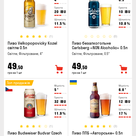
Гіркота
Гіркота
20
IBU
10
IBU
Щільність
Щільність
11.5
%
10.8
%
(1)
(0)
Пиво Velkopopovicky Kozel
Пиво безалкогольне
світле 0.5л
Carlsberg «NON Alcoholic» 0.5л
Світле, Фільтроване, 4°
Світле, Фільтроване, 0.5°
49
49
,50
,50
грн за 1 шт
грн за 1 шт
Топ продажів
Міцність
Міцність
5
°
6.8
°
Гіркота
Гіркота
32
IBU
12
IBU
Щільність
Щільність
11.9
%
17
%
(1)
(3)
Пиво Budweiser Budvar Czech
Пиво ППБ «Авторське» 0.5л