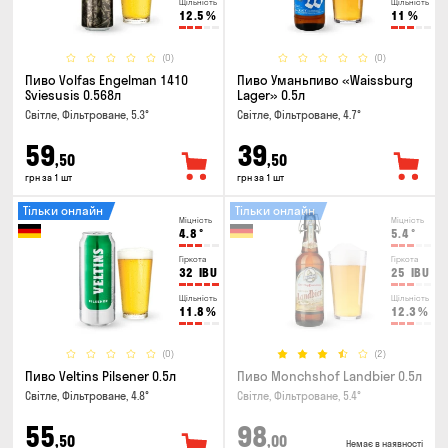
Щільність
Щільність
12.5
%
11
%
(0)
(0)
Пиво Volfas Engelman 1410
Пиво Уманьпиво «Waissburg
Sviesusis 0.568л
Lager» 0.5л
Світле, Фільтроване, 5.3°
Світле, Фільтроване, 4.7°
59
39
,50
,50
грн за 1 шт
грн за 1 шт
Тільки онлайн
Тільки онлайн
Міцність
Міцність
4.8
°
5.4
°
Гіркота
Гіркота
32
IBU
25
IBU
Щільність
Щільність
11.8
%
12.3
%
(0)
(2)
Пиво Veltins Pilsener 0.5л
Пиво Monchshof Landbier 0.5л
Світле, Фільтроване, 4.8°
Світле, Фільтроване, 5.4°
55
98
,50
,00
Немає в наявності