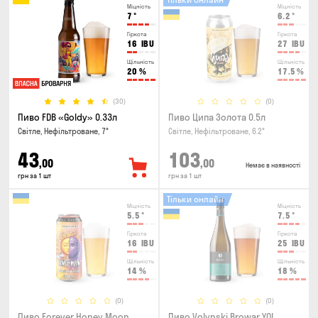
Міцність
Міцність
7
°
6.2
°
Гіркота
Гіркота
16
IBU
27
IBU
Щільність
Щільність
20
%
17.5
%
(30)
(0)
Пиво FDB «Goldy» 0.33л
Пиво Ципа Золота 0.5л
Світле, Нефільтроване, 7°
Світле, Нефільтроване, 6.2°
43
103
,00
,00
Немає в наявності
грн за 1 шт
грн за 1 шт
Тільки онлайн
Міцність
Міцність
5.5
°
7.5
°
Гіркота
Гіркота
16
IBU
25
IBU
Щільність
Щільність
14
%
18
%
(0)
(0)
Пиво Forever Honey Moon
Пиво Volynski Browar YO!