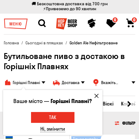
🚚 Безкоштовна доставка від 700 грн
⚡Привеземо до 90 хвилин
0
0
МЕНЮ
Головна
Сьогодні в пляшках
Golden Ale Нефільтроване
Бутильоване пиво з достакою в
Горішніх Плавнях
Горішні Плавні
Доставка
Вкажіть
адресу
Ваше місто —
Горішні Плавні?
Всі товари
Пиво
Сидр
Вино
Віскі
Коктейл
ТАК
ПИВО
ФІЛЬТР
Ні, змінити
Тільки онлайн