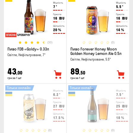
Міцність
Міцність
7
°
5.5
°
Гіркота
Гіркота
16
IBU
16
IBU
Щільність
Щільність
20
%
14
%
(30)
(0)
Пиво FDB «Goldy» 0.33л
Пиво Forever Honey Moon
Golden Honey Lemon Ale 0.5л
Світле, Нефільтроване, 7°
Світле, Нефільтроване, 5.5°
43
89
,00
,50
грн за 1 шт
грн за 1 шт
Тільки онлайн
Тільки онлайн
Міцність
Міцність
6.2
°
7.5
°
Гіркота
Гіркота
27
IBU
25
IBU
Щільність
Щільність
17.5
%
18
%
(0)
(0)