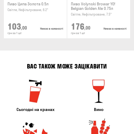
Пиво Ципа Золота 0.5л
Пиво Volynski Browar YO!
Belgian Golden Ale 0.75л
Світле, Нефільтроване, 6.2°
Світле, Нефільтроване, 7.5°
103
176
,00
,00
Немає в наявності
Немає в наявності
грн за 1 шт
грн за 1 шт
ВАС ТАКОЖ МОЖЕ ЗАЦІКАВИТИ
Сьогодні на кранах
Вино