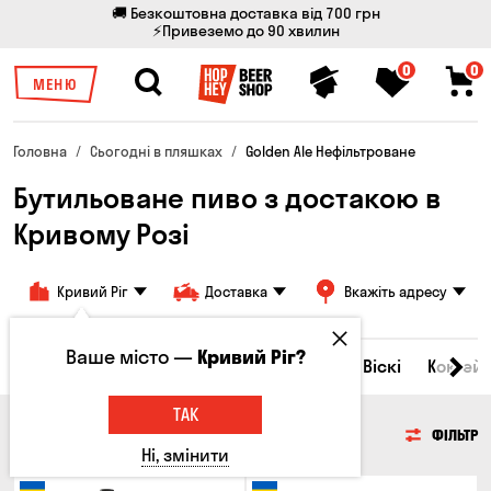
🚚 Безкоштовна доставка від 700 грн
⚡Привеземо до 90 хвилин
0
0
МЕНЮ
Головна
Сьогодні в пляшках
Golden Ale Нефільтроване
Бутильоване пиво з достакою в
Кривому Розі
Кривий Ріг
Доставка
Вкажіть адресу
Ваше місто —
Кривий Ріг?
Всі товари
Пиво
Сидр
Вино
Віскі
Коктейл
ТАК
ПИВО
ФІЛЬТР
Ні, змінити