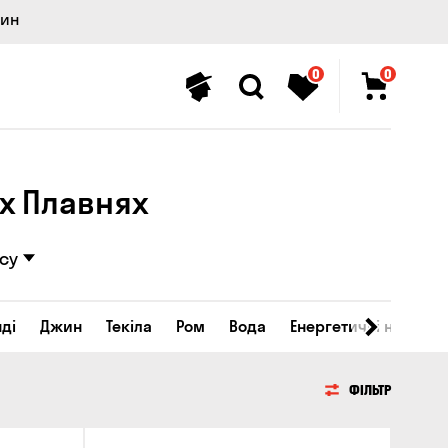
лин
0
0
іх Плавнях
су
ді
Джин
Текіла
Ром
Вода
Енергетичні напої
ФІЛЬТР