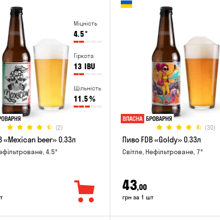
Міцність
4.5
°
Гіркота
13
IBU
Щільність
11.5
%
(2)
(30)
 «Mexican beer» 0.33л
Пиво FDB «Goldy» 0.33л
ефільтроване, 4.5°
Світле, Нефільтроване, 7°
43
,00
т
грн за 1 шт