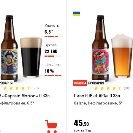
Міцність
6.5
°
Гіркота
22
IBU
Щільність
18
%
(26)
(30)
 «Captain Morion» 0.33л
Пиво FDB «L.APA» 0.33л
ефільтроване, 6.5°
Світле, Нефільтроване, 5°
45
,50
т
грн за 1 шт