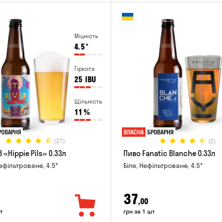
Міцність
4.5
°
Гіркота
25
IBU
Щільність
11
%
(27)
(2)
 «Hippie Pils» 0.33л
Пиво Fanatic Blanche 0.33л
ефільтроване, 4.5°
Біле, Нефільтроване, 4.5°
37
,00
т
грн за 1 шт