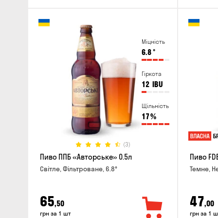
Міцність
6.8
°
Гіркота
12
IBU
Щільність
17
%
(3)
Пиво ППБ «Авторське» 0.5л
Пиво FDB
Світле, Фільтроване, 6.8°
Темне, Н
65
47
,50
,00
грн за 1 шт
грн за 1 ш