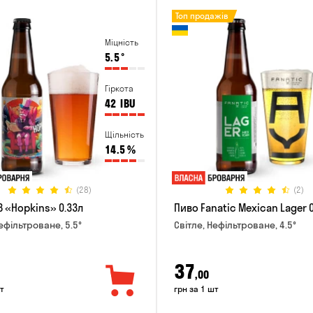
Топ продажів
Міцність
5.5
°
Гіркота
42
IBU
Щільність
14.5
%
(28)
(2)
B «Hopkins» 0.33л
Пиво Fanatic Mexican Lager 
ефільтроване, 5.5°
Світле, Нефільтроване, 4.5°
37
,00
т
грн за 1 шт