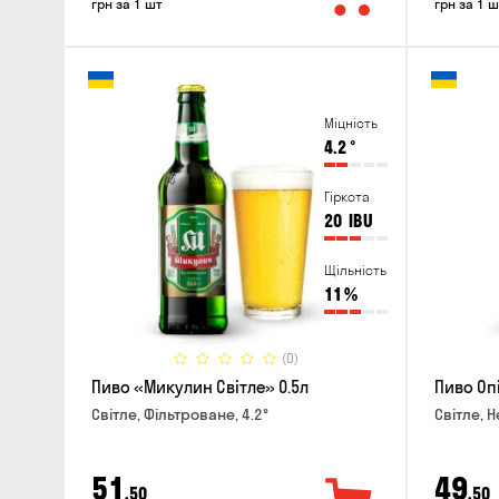
грн за 1 шт
грн за 1 ш
Міцність
4.2
°
Гіркота
20
IBU
Щільність
11
%
(0)
Пиво «Микулин Світле» 0.5л
Пиво Оп
Світле, Фільтроване, 4.2°
Світле, Н
51
49
,50
,50