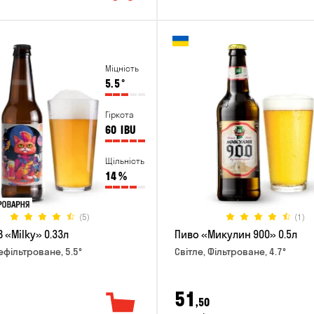
Міцність
5.5
°
Гіркота
60
IBU
Щільність
14
%
(5)
(1)
 «Milky» 0.33л
Пиво «Микулин 900» 0.5л
ефільтроване, 5.5°
Світле, Фільтроване, 4.7°
51
,50