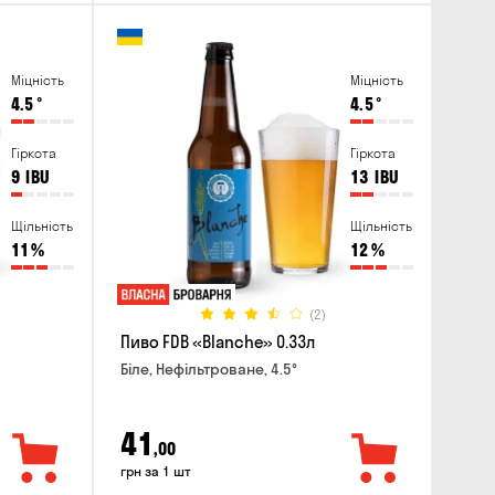
Міцність
Міцність
4.5
°
4.5
°
Гіркота
Гіркота
9
IBU
13
IBU
Щільність
Щільність
11
%
12
%
(2)
Пиво FDB «Blanche» 0.33л
Біле, Нефільтроване, 4.5°
41
,00
грн за 1 шт