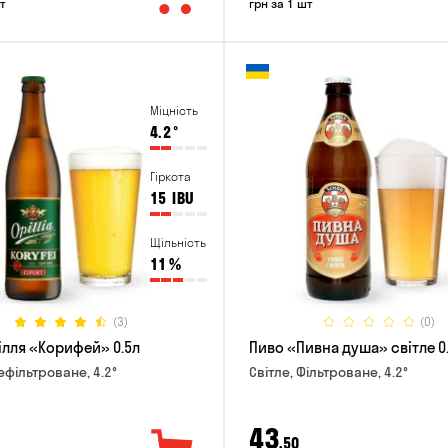
т
грн за 1 шт
Міцність
4.2
°
Гіркота
15
IBU
Щільність
11
%
(3)
(0)
ілля «Корифей» 0.5л
Пиво «Пивна душа» світле 0
ефільтроване, 4.2°
Світле, Фільтроване, 4.2°
43
,50