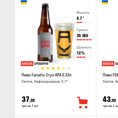
Міцність
4.7
°
Гіркота
35
IBU
Щільність
12
%
(1)
Пиво Fanatic Cryo APA 0.33л
Пиво FDB
Світле, Нефільтроване, 4.7°
Світле, Н
37
43
,00
,00
грн за 1 шт
грн за 1 ш