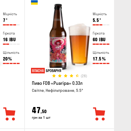
Міцність
Міцність
7
°
5.5
°
Гіркота
Гіркота
16
IBU
60
IBU
Щільність
Щільність
20
%
17.5
%
(26)
Пиво FDB «Puaripa» 0.33л
Світле, Нефільтроване, 5.5°
47
,50
грн за 1 шт