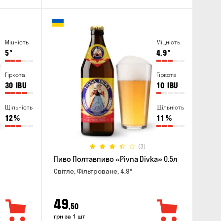
Міцність
Міцність
5
°
4.9
°
Гіркота
Гіркота
30
IBU
10
IBU
Щільність
Щільність
12
%
11
%
(3)
Пиво Полтавпиво «Pivna Divka» 0.5л
Світле, Фільтроване, 4.9°
49
,50
грн за 1 шт