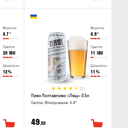
Міцність
Міцність
4.7
°
4.9
°
Гіркота
Гіркота
20
IBU
11
IBU
Щільність
Щільність
12
%
11
%
(2)
Пиво Полтавпиво «Лящ» 0.5л
Світле, Фільтроване, 4.9°
49
,50