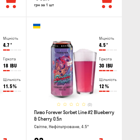
грн за 1 шт
Міцність
Міцність
4.7
°
4.5
°
Гіркота
Гіркота
18
IBU
30
IBU
Щільність
Щільність
11.5
%
12
%
(0)
Пиво Forever Sorbet Line #2 Blueberry
& Cherry 0.5л
Світле, Нефільтроване, 4.5°