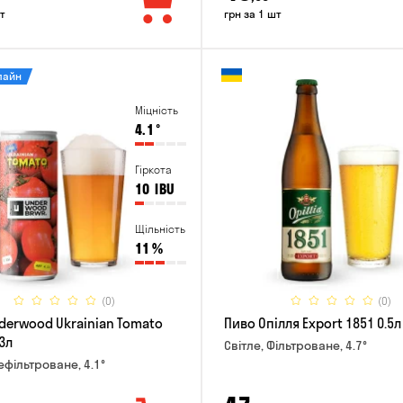
т
грн за 1 шт
лайн
Міцність
4.1
°
Гіркота
10
IBU
Щільність
11
%
(0)
(0)
derwood Ukrainian Tomato
Пиво Опілля Export 1851 0.5л
3л
Світле, Фільтроване, 4.7°
ефільтроване, 4.1°