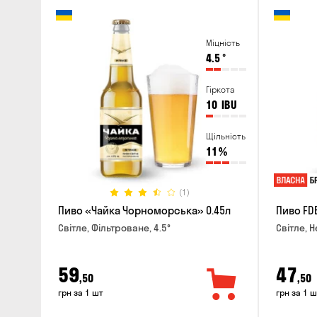
Міцність
4.5
°
Гіркота
10
IBU
Щільність
11
%
(1)
Пиво «Чайка Чорноморська» 0.45л
Пиво FD
Світле, Фільтроване, 4.5°
Світле, Н
59
47
,50
,50
грн за 1 шт
грн за 1 ш