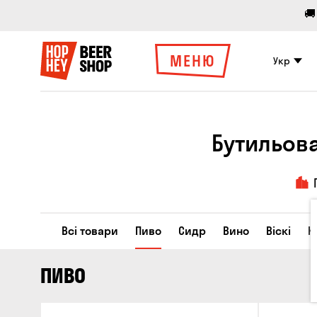
🚚
МЕНЮ
Укр
Бутильова
Всі товари
Пиво
Сидр
Вино
Віскі
К
ПИВО