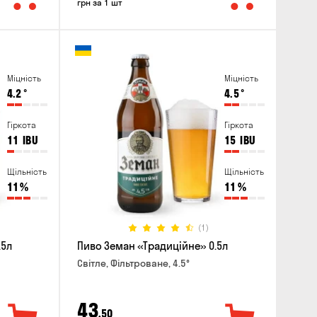
грн за 1 шт
Міцність
Міцність
4.2
°
4.5
°
Гіркота
Гіркота
11
IBU
15
IBU
Щільність
Щільність
11
%
11
%
(1)
.5л
Пиво Земан «Традиційне» 0.5л
Світле, Фільтроване, 4.5°
43
,50