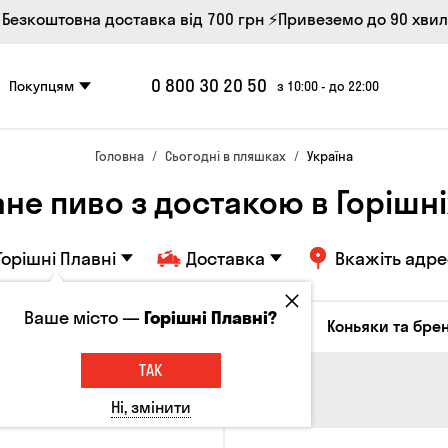
 Безкоштовна доставка від 700 грн
⚡Привеземо до 90 хви
0 800 30 20 50
Покупцям
з 10:00 - до 22:00
Головна
Сьогодні в пляшках
Україна
не пиво з достакою в Горішн
Горішні Плавні
Доставка
Вкажіть адре
Ваше місто —
Горішні Плавні?
октейлі
Соджу
Лікери та настоянки
Коньяки та брен
ТАК
Ні, змінити