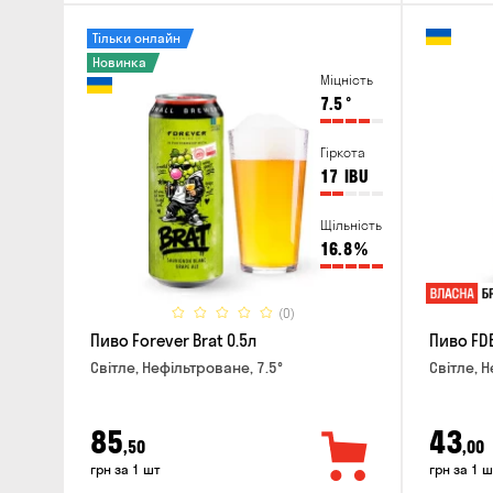
Тільки онлайн
Новинка
Міцність
7.5
°
Гіркота
17
IBU
Щільність
16.8
%
(0)
Пиво Forever Brat 0.5л
Пиво FDB
Світле, Нефільтроване, 7.5°
Світле, Н
85
43
,50
,00
грн за 1 шт
грн за 1 ш