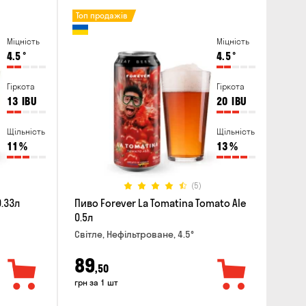
Топ продажів
Міцність
Міцність
4.5
°
4.5
°
Гіркота
Гіркота
13
IBU
20
IBU
Щільність
Щільність
11
%
13
%
(5)
0.33л
Пиво Forever La Tomatina Tomato Ale
0.5л
Світле, Нефільтроване, 4.5°
89
,50
грн за 1 шт