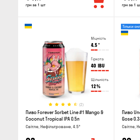
грн за 1 шт
грн за 1 ш
Тільки он
Міцність
4.5
°
Гіркота
40
IBU
Щільність
12
%
(2)
Пиво Forever Sorbet Line #1 Mango &
Пиво Un
Coconut Tropical IPA 0.5л
Gose 0.3
Світле, Нефільтроване, 4.5°
Світле, Н