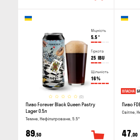
Міцність
5.5
°
Гіркота
25
IBU
Щільність
16
%
(0)
Пиво Forever Black Queen Pastry
Пиво FDB
Lager 0.5л
Світле, Н
Темне, Нефільтроване, 5.5°
89
47
,50
,00