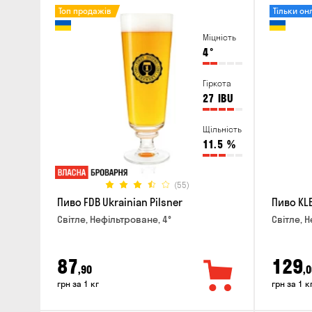
Топ продажів
Тільки он
Міцність
4
°
Гіркота
27
IBU
Щільність
11.5
%
(55)
Пиво FDB Ukrainian Pilsner
Пиво KLE
Світле, Нефільтроване, 4°
Світле, Н
87
129
,90
,0
грн за 1 кг
грн за 1 к