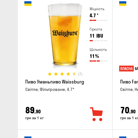
Міцність
4.7
°
Гіркота
11
IBU
Щільність
11
%
(7)
Пиво Уманьпиво Waissburg
Пиво Fa
Світле, Фільтроване, 4.7°
Світле, Н
89
70
,90
,90
грн за 1 кг
грн за 1 к