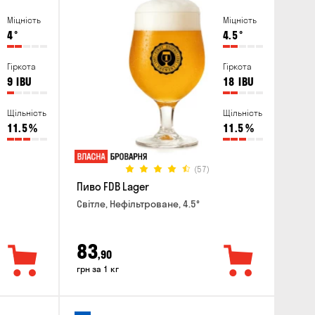
Міцність
Міцність
4
°
4.5
°
Гіркота
Гіркота
9
IBU
18
IBU
Щільність
Щільність
11.5
%
11.5
%
(57)
Пиво FDB Lager
Світле, Нефільтроване, 4.5°
83
,90
грн за 1 кг