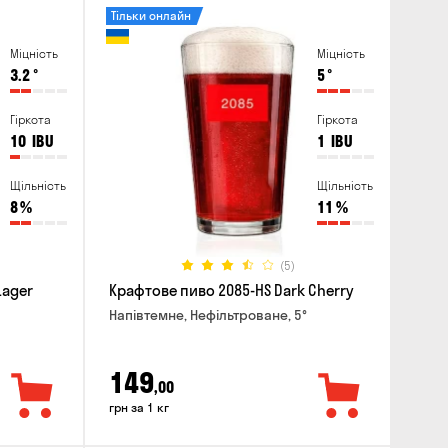
Тільки онлайн
Міцність
Міцність
3.2
°
5
°
Гіркота
Гіркота
10
IBU
1
IBU
Щільність
Щільність
8
%
11
%
(5)
Lager
Крафтове пиво 2085-HS Dark Cherry
Напівтемне, Нефільтроване, 5°
149
,00
грн за 1 кг