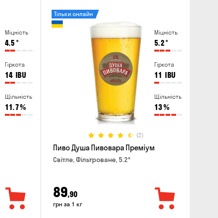
Тільки онлайн
Міцність
Міцність
4.5
°
5.2
°
Гіркота
Гіркота
14
IBU
11
IBU
Щільність
Щільність
11.7
%
13
%
(2)
Пиво Душа Пивовара Преміум
Світле, Фільтроване, 5.2°
89
,90
грн за 1 кг