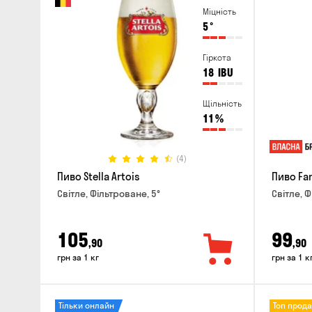
Міцність
5
°
Гіркота
18
IBU
Щільність
11
%
(4)
Пиво Stella Artois
Пиво Fa
Світле, Фільтроване, 5°
Світле, Ф
105
99
,90
,90
грн за 1 кг
грн за 1 к
Тільки онлайн
Топ прод