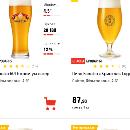
Міцність
4.5
°
Гіркота
20
IBU
Щільність
12
%
(15)
(6)
natic БОТЕ преміум лагер
Пиво Fanatic «Кристал» Lag
ільтроване, 4.5°
Світле, Фільтроване, 4.3°
87
,90
г
грн за 1 кг
ажів
Топ продажів