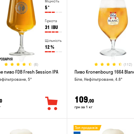
Міцність
5
°
Гіркота
31
IBU
Щільність
12
%
(6)
(112)
 пиво FDB Fresh Session IPA
Пиво Kronenbourg 1664 Blan
Нефільтроване, 5°
Біле, Нефільтроване, 4.8°
109
0
,00
г
грн за 1 кг
Топ продажів