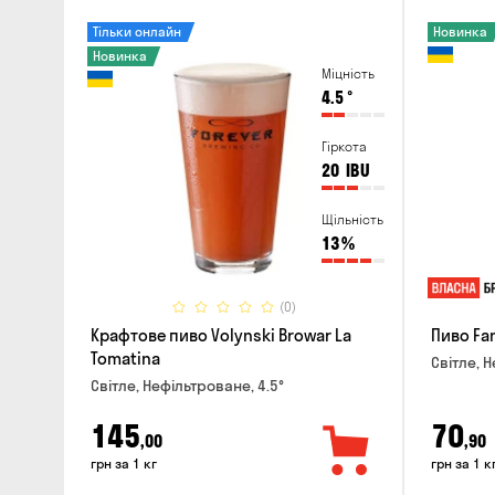
Тільки онлайн
Новинка
Новинка
Міцність
4.5
°
Гіркота
20
IBU
Щільність
13
%
(0)
Крафтове пиво Volynski Browar La
Пиво Fa
Tomatina
Світле, Н
Світле, Нефільтроване, 4.5°
145
70
,00
,90
грн за 1 кг
грн за 1 к