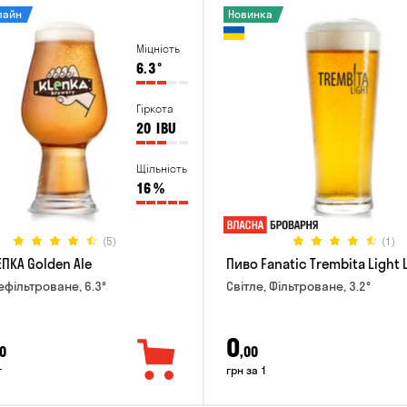
лайн
Новинка
Міцність
6.3
°
Гіркота
20
IBU
Щільність
16
%
(5)
(1)
ПКА Golden Ale
Пиво Fanatic Trembita Light 
ефільтроване, 6.3°
Світле, Фільтроване, 3.2°
0
0
,00
г
грн за 1