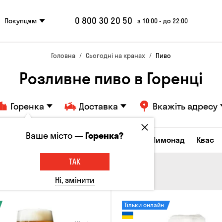
0 800 30 20 50
Покупцям
з 10:00 - до 22:00
Головна
Сьогодні на кранах
Пиво
Розливне пиво в Горенці
Горенка
Доставка
Вкажіть адресу
Ваше місто —
Горенка?
Всі товари
Пиво
Сидр
Вино
Лимонад
Квас
ТАК
Ні, змінити
Тільки онлайн