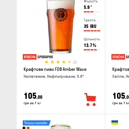
Міцність
5.9
°
Гіркота
35
IBU
Щільність
13.7
%
(2)
Крафтове пиво FDB Amber Wave
Крафтове
Напівтемне, Нефільтроване, 5.9°
Світле, 
105
105
,00
,0
грн за 1 кг
грн за 1 к
Тільки онлайн