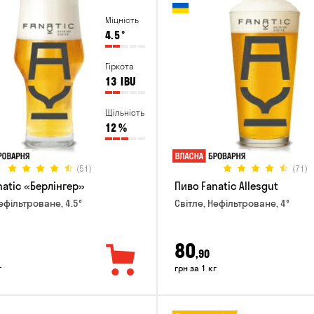
Міцність
4.5
°
Гіркота
13
IBU
Щільність
12
%
(51)
(71)
natic «Берлінгер»
Пиво Fanatic Allesgut
ефільтроване, 4.5°
Світле, Нефільтроване, 4°
80
,90
г
грн за 1 кг