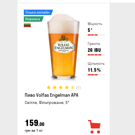
Тільки онлайн
Новинка
Міцність
5
°
Гіркота
26
IBU
Щільність
11.5
%
(1)
Пиво Volfas Engelman APA
Світле, Фільтроване, 5°
159
,00
грн за 1 кг