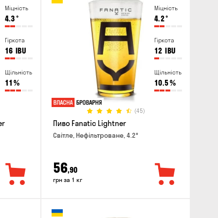
Міцність
Міцність
4.3
°
4.2
°
Гіркота
Гіркота
16
IBU
12
IBU
Щільність
Щільність
11
%
10.5
%
(45)
er
Пиво Fanatic Lightner
Світле, Нефільтроване, 4.2°
56
,90
грн за 1 кг