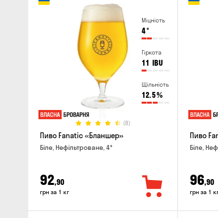
Міцність
4
°
Гіркота
11
IBU
Щільність
12.5
%
(8)
Пиво Fanatic «Бланшер»
Пиво Fan
Біле, Нефільтроване, 4°
Біле, Неф
92
96
,90
,90
грн за 1 кг
грн за 1 к