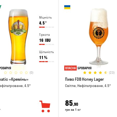
Міцність
4.5
°
Гіркота
16
IBU
Щільність
11
%
(0)
(23)
natic «Кремінь»
Пиво FDB Honey Lager
ефільтроване, 4.5°
Світле, Нефільтроване, 4.5°
85
,90
г
грн за 1 кг