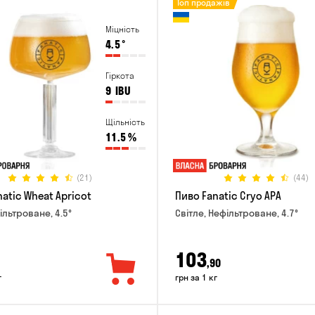
Топ продажів
Міцність
4.5
°
Гіркота
9
IBU
Щільність
11.5
%
(21)
(44)
atic Wheat Apricot
Пиво Fanatic Cryo APA
ільтроване, 4.5°
Світле, Нефільтроване, 4.7°
103
,90
г
грн за 1 кг