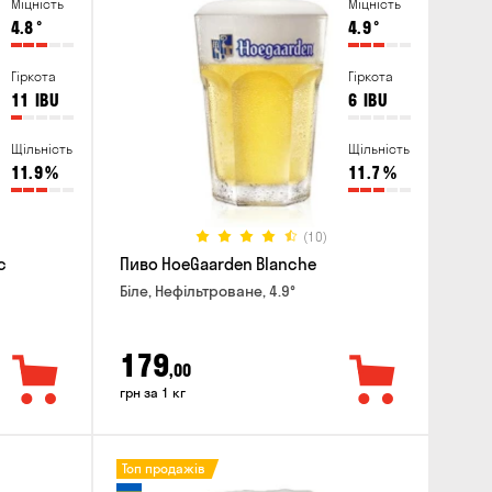
Міцність
Міцність
4.8
°
4.9
°
Гіркота
Гіркота
11
IBU
6
IBU
Щільність
Щільність
11.9
%
11.7
%
(10)
c
Пиво HoeGaarden Blanche
Біле, Нефільтроване, 4.9°
179
,00
грн за 1 кг
Топ продажів