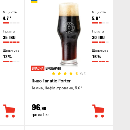
Міцність
Міцність
4.7
°
5.6
°
Гіркота
Гіркота
35
IBU
30
IBU
Щільність
Щільність
12
%
16
%
(57)
Пиво Fanatic Porter
Темне, Нефільтроване, 5.6°
96
,90
грн за 1 кг