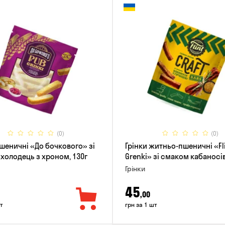
(0)
(0)
пшеничні «До бочкового» зі
Грінки житньо-пшеничні «Fli
холодець з хроном, 130г
Grenki» зі смаком кабаносів
гірчиці, 80г
Грінки
45
,00
т
грн за 1 шт