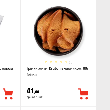
(0)
і смаком
Грінки житні Kruton з часником, 80г
Грінки
41
,00
грн за 1 шт