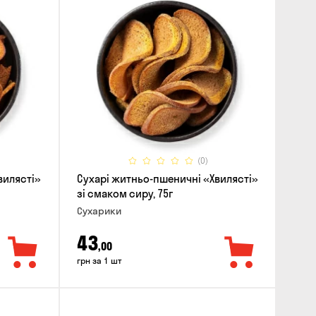
(0)
вилясті»
Сухарі житньо-пшеничні «Хвилясті»
зі смаком сиру, 75г
Сухарики
43
,00
грн за 1 шт