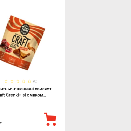
(0)
житньо-пшеничні хвилясті
raft Grenki» зі смаком
 джерки, 80г
т