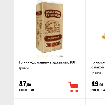
(0)
Грінки «Домашні» з аджикою, 100 г
Грінки 
смаком 
Грінки
Грінки
47
49
,50
,00
грн за 1 шт
грн за 1 ш