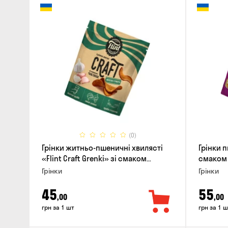
(0)
Грінки житньо-пшеничні хвилясті
Грінки 
«Flint Craft Grenki» зі смаком
смаком 
часнику, 80г
Грінки
Грінки
45
55
,00
,00
грн за 1 шт
грн за 1 ш