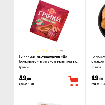
(0)
Грінки житньо-пшеничні «До
Грінки 
Бочкового» зі смаком телятини та
смаком 
аджики, 75г
Грінки
Грінки
49
49
,00
,00
грн за 1 шт
грн за 1 ш