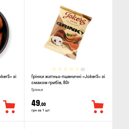
(0)
kerS» зі
Грінки житньо-пшеничні «JokerS» зі
смаком грибів, 80г
Грінки
49
,00
грн за 1 шт