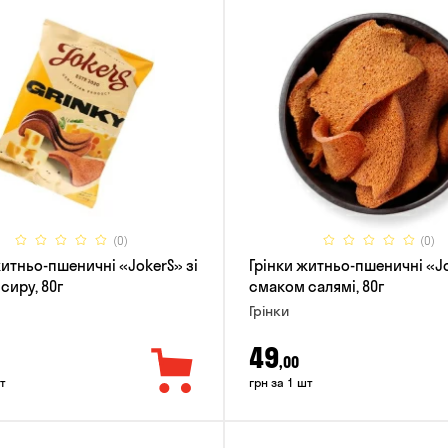
(0)
(0)
житньо-пшеничні «JokerS» зі
Грінки житньо-пшеничні «Jo
сиру, 80г
смаком салямі, 80г
Грінки
49
,00
т
грн за 1 шт