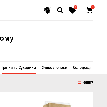
0
0
ному
Грінки та Сухарики
Злакові снеки
Солодощі
ФІЛЬТР