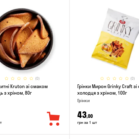
(0)
(0)
итні Kruton зі смаком
Грінки Мирон Grinky Craft з
 з хріном, 80г
холодця з хріном, 100г
Грінки
43
,00
т
грн за 1 шт