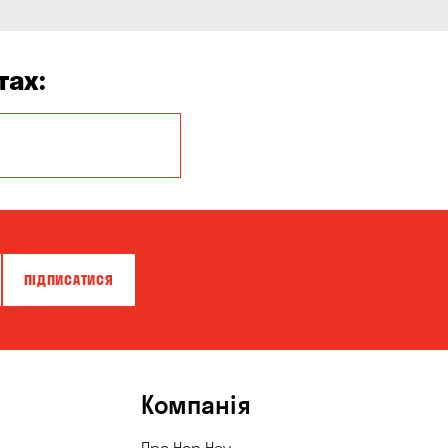
тах:
Балабине
Буча
Вишневе
Гнідин
ПІДПИСАТИСЯ
Дніпро
Кам'яні Потоки
Княжичі
Компанія
Кременчук