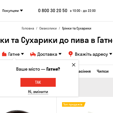
0 800 30 20 50
Покупцям
з 10:00 - до 22:00
Головна
Смаколики
Грінки та Сухарики
нки та Сухарики до пива в Гат
Гатне
Доставка
Вкажіть адресу
Ваше місто —
Гатне?
ирні закуски
Горішки
Кукурудза
Насіння
Чипси
ТАК
Ні, змінити
Топ продажів