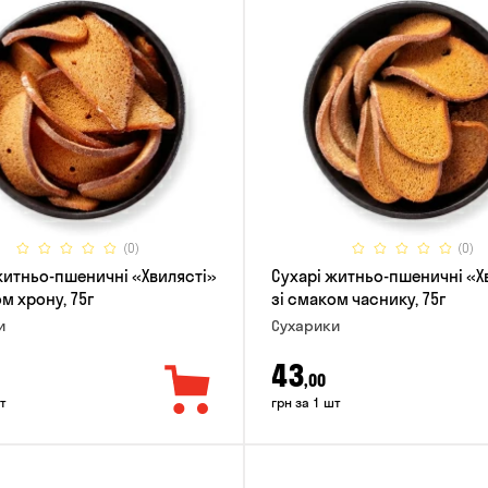
(0)
(0)
житньо-пшеничні «Хвилясті»
Сухарі житньо-пшеничні «Х
м хрону, 75г
зі смаком часнику, 75г
и
Сухарики
43
,00
т
грн за 1 шт