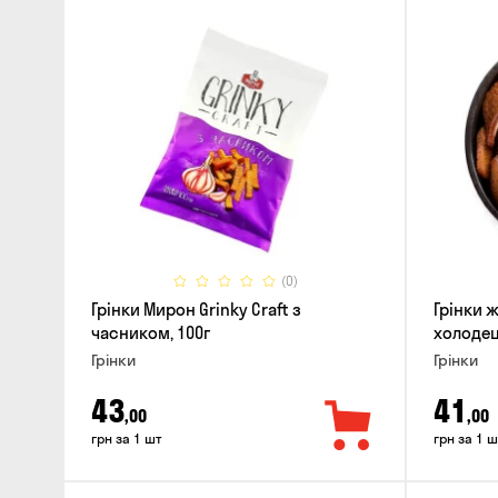
(0)
Грінки Мирон Grinky Craft з
Грінки ж
часником, 100г
холодець
Грінки
Грінки
43
41
,00
,00
грн за 1 шт
грн за 1 ш