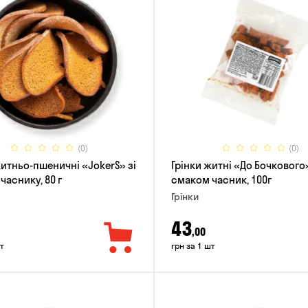
(0)
(0)
житньо-пшеничні «JokerS» зі
Грінки житні «До Бочкового»
часнику, 80 г
смаком часник, 100г
Грінки
43
,00
т
грн за 1 шт