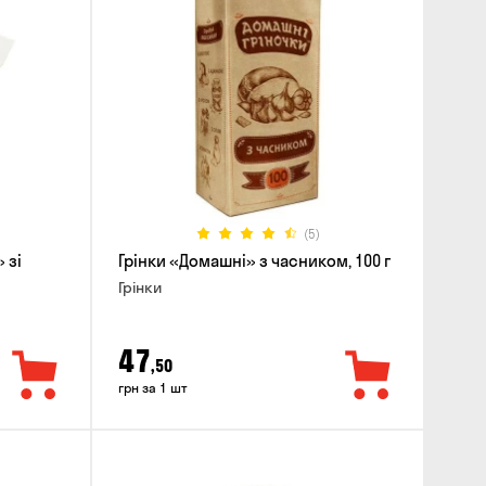
(5)
 зі
Грінки «Домашні» з часником, 100 г
Грінки
47
,50
грн за 1 шт