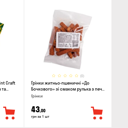
(0)
nt Craft
Грінки житньо-пшеничні «До
 та
Бочкового» зі смаком рулька з печі,
100г
Грінки
43
,00
грн за 1 шт