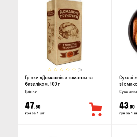
(0)
Грінки «Домашні» з томатом та
Сухарі 
базиліком, 100 г
зі смако
Грінки
Сухарик
47
43
,50
,00
грн за 1 шт
грн за 1 ш