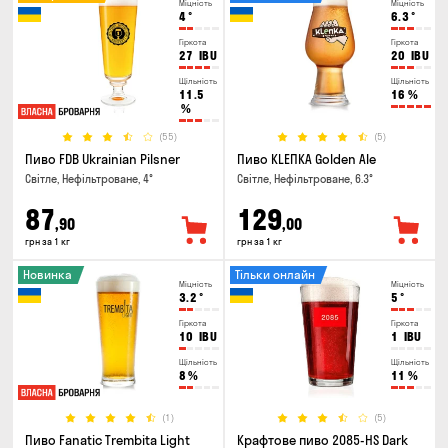
Міцність
Міцність
4
°
6.3
°
Гіркота
Гіркота
27
IBU
20
IBU
Щільність
Щільність
11.5
16
%
%
(55)
(5)
Пиво FDB Ukrainian Pilsner
Пиво KLEПКА Golden Ale
Світле, Нефільтроване, 4°
Світле, Нефільтроване, 6.3°
87
129
,90
,00
грн за 1 кг
грн за 1 кг
Новинка
Тільки онлайн
Міцність
Міцність
3.2
°
5
°
Гіркота
Гіркота
10
IBU
1
IBU
Щільність
Щільність
8
%
11
%
(1)
(5)
Пиво Fanatic Trembita Light
Крафтове пиво 2085-HS Dark