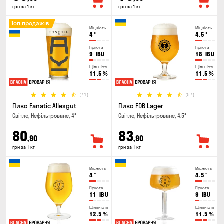
грн за 1 кг
грн за 1 кг
Топ продажів
Міцність
Міцність
4
°
4.5
°
Гіркота
Гіркота
9
IBU
18
IBU
Щільність
Щільність
11.5
%
11.5
%
(71)
(57)
Пиво Fanatic Allesgut
Пиво FDB Lager
Світле, Нефільтроване, 4°
Світле, Нефільтроване, 4.5°
80
83
,90
,90
грн за 1 кг
грн за 1 кг
Міцність
Міцність
4
°
4.5
°
Гіркота
Гіркота
11
IBU
9
IBU
Щільність
Щільність
12.5
%
11.5
%