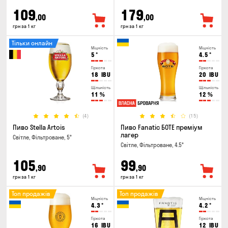
109
179
,00
,00
грн за 1 кг
грн за 1 кг
Тільки онлайн
Міцність
Міцність
5
°
4.5
°
Гіркота
Гіркота
18
IBU
20
IBU
Щільність
Щільність
11
%
12
%
(4)
(15)
Пиво Stella Artois
Пиво Fanatic БОТЕ преміум
лагер
Світле, Фільтроване, 5°
Світле, Фільтроване, 4.5°
105
99
,90
,90
грн за 1 кг
грн за 1 кг
Топ продажів
Топ продажів
Міцність
Міцність
4.3
°
4.2
°
Гіркота
Гіркота
16
IBU
12
IBU