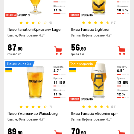
Щільність
Щільність
11
%
10.5
%
(6)
(45)
Пиво Fanatic «Кристал» Lager
Пиво Fanatic Lightner
Світле, Фільтроване, 4.3°
Світле, Нефільтроване, 4.2°
87
56
,90
,90
грн за 1 кг
грн за 1 кг
Тільки онлайн
Топ продажів
Міцність
Міцність
4.7
°
4.5
°
Гіркота
Гіркота
11
IBU
13
IBU
Щільність
Щільність
11
%
12
%
(7)
(51)
Пиво Уманьпиво Waissburg
Пиво Fanatic «Берлінгер»
Світле, Фільтроване, 4.7°
Світле, Нефільтроване, 4.5°
89
70
,90
,90