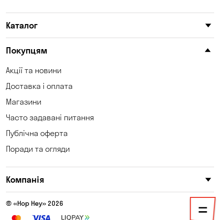
Катеринівка
Келеберда
Каталог
Київ
Клинці
Княжичі
Корсунці
Покупцям
Котівка
Коцюбинське
Акції та новини
Доставка і оплата
Кошари
Красносілка
Магазини
Кременчук
Кривий Ріг
Часто задавані питання
Кривуші
Кропивницький
Публічна оферта
Поради та огляди
Крюківщина
Куліші
Кушугум
Лозуватка
Компанія
Ліски
Лісники
Продовжуючи переглядати hophey.ua, ви підтверджуєте, що
погоджуєтеся на використання файлів cookie
© «Hop Hey» 2026
Мала Кохнівка
Маламівка
Детальніше о файлах
ПОГОДЖУЮСЯ