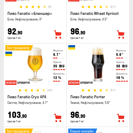
(8)
(21)
Пиво Fanatic «Бланшер»
Пиво Fanatic Wheat Apricot
Біле, Нефільтроване, 4°
Біле, Нефільтроване, 4.5°
92
96
,90
,90
грн за 1 кг
грн за 1 кг
Топ продажів
Міцність
Міцність
4.7
°
5.6
°
Гіркота
Гіркота
35
IBU
30
IBU
Щільність
Щільність
12
%
16
%
(44)
(57)
Пиво Fanatic Cryo APA
Пиво Fanatic Porter
Світле, Нефільтроване, 4.7°
Темне, Нефільтроване, 5.6°
103
96
,90
,90
грн за 1 кг
грн за 1 кг
Топ продажів
Тільки онлайн