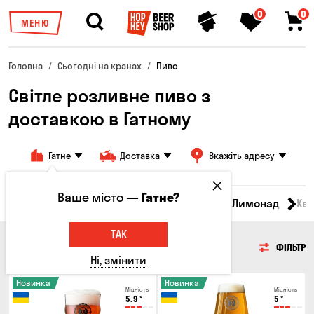
0
0
МЕНЮ
Головна
Сьогодні на кранах
Пиво
Світле розливне пиво з
доставкою в Гатному
Гатне
Доставка
Вкажіть адресу
Ваше місто —
Гатне?
Всі товари
Пиво
Сидр
Вино
Лимонад
Кв
ТАК
ПИВО
ФІЛЬТР
Ні, змінити
Новинка
Новинка
Міцність
Міцність
5.9
°
5
°