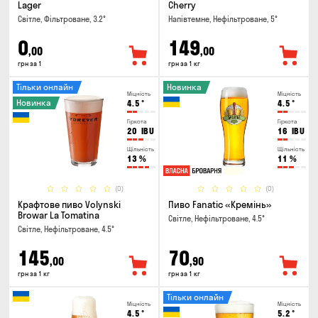
Lager
Cherry
Світле, Фільтроване, 3.2°
Напівтемне, Нефільтроване, 5°
0
149
,00
,00
грн за 1
грн за 1 кг
Тільки онлайн
Новинка
Міцність
Міцність
Новинка
4.5
°
4.5
°
Гіркота
Гіркота
20
IBU
16
IBU
Щільність
Щільність
13
%
11
%
(0)
(0)
Крафтове пиво Volynski
Пиво Fanatic «Кремінь»
Browar La Tomatina
Світле, Нефільтроване, 4.5°
Світле, Нефільтроване, 4.5°
145
70
,00
,90
грн за 1 кг
грн за 1 кг
Тільки онлайн
Міцність
Міцність
4.5
°
5.2
°