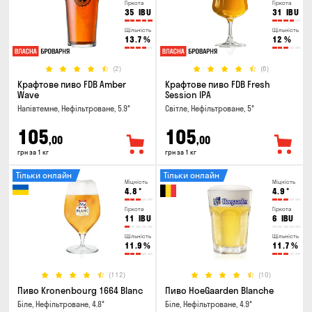
Гіркота
Гіркота
35
IBU
31
IBU
Щільність
Щільність
13.7
%
12
%
(2)
(6)
Крафтове пиво FDB Amber
Крафтове пиво FDB Fresh
Wave
Session IPA
Напівтемне, Нефільтроване, 5.9°
Світле, Нефільтроване, 5°
105
105
,00
,00
грн за 1 кг
грн за 1 кг
Тільки онлайн
Тільки онлайн
Міцність
Міцність
4.8
°
4.9
°
Гіркота
Гіркота
11
IBU
6
IBU
Щільність
Щільність
11.9
%
11.7
%
(112)
(10)
Пиво Kronenbourg 1664 Blanc
Пиво HoeGaarden Blanche
Біле, Нефільтроване, 4.8°
Біле, Нефільтроване, 4.9°