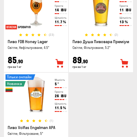
Гіркота
Гіркота
14
IBU
11
IBU
Щільність
Щільність
11.7
%
13
%
(23)
(2)
Пиво FDB Honey Lager
Пиво Душа Пивовара Преміум
Світле, Нефільтроване, 4.5°
Світле, Фільтроване, 5.2°
85
89
,90
,90
грн за 1 кг
грн за 1 кг
Тільки онлайн
Міцність
Новинка
5
°
Гіркота
26
IBU
Щільність
11.5
%
(1)
Пиво Volfas Engelman APA
Світле, Фільтроване, 5°