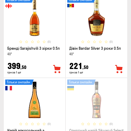
(0)
(0)
Бренді Sarajishvili 3 зірки 0.5л
Дівін Bardar Silver 3 роки 0.5л
40°
40°
399
221
,50
,50
грн за 1 шт
грн за 1 шт
Тільки онлайн
Тільки онлайн
(0)
(0)
Напій алкогольний з
Спиртний напій Sikvaruli Select