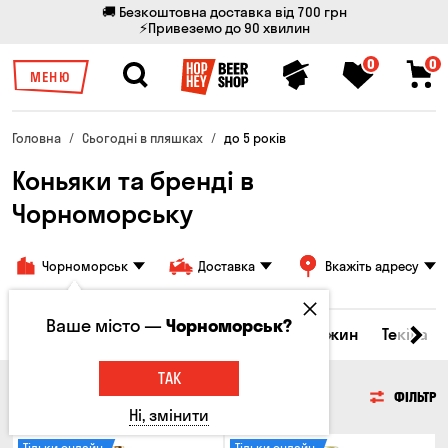
🚚 Безкоштовна доставка від 700 грн
⚡Привеземо до 90 хвилин
0
0
МЕНЮ
Головна
Сьогодні в пляшках
до 5 років
Коньяки та бренді в
Чорноморську
Чорноморськ
Доставка
Вкажіть адресу
Ваше місто —
Чорноморськ?
кери та настоянки
Коньяки та бренді
Джин
Текіла
ТАК
КОНЬЯКИ ТА БРЕНДІ
ФІЛЬТР
Ні, змінити
Тільки онлайн
Тільки онлайн