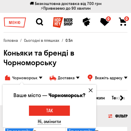
🚚 Безкоштовна доставка від 700 грн
⚡Привеземо до 90 хвилин
0
0
МЕНЮ
Головна
Сьогодні в пляшках
0.5л
Коньяки та бренді в
Чорноморську
Чорноморськ
Доставка
Вкажіть адресу
Ваше місто —
Чорноморськ?
кери та настоянки
Коньяки та бренді
Джин
Текіла
ТАК
КОНЬЯКИ ТА БРЕНДІ
ФІЛЬТР
Ні, змінити
Тільки онлайн
Тільки онлайн