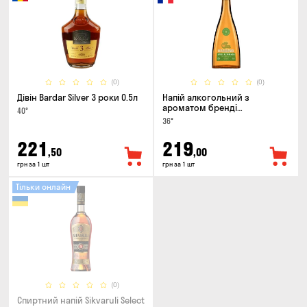
(0)
(0)
Дівін Bardar Silver 3 роки 0.5л
Напій алкогольний з
ароматом бренді
40°
Renaissance Cinamon & Apple
36°
0.5л
221
219
,50
,00
грн за 1 шт
грн за 1 шт
Тільки онлайн
(0)
Спиртний напій Sikvaruli Select