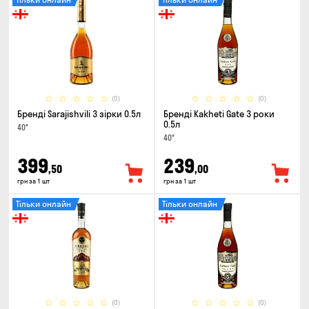
(0)
(0)
Бренді Sarajishvili 3 зірки 0.5л
Бренді Kakheti Gate 3 роки
0.5л
40°
40°
399
239
,50
,00
грн за 1 шт
грн за 1 шт
Тільки онлайн
Тільки онлайн
(0)
(0)