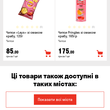
(0)
(0)
Чипси «Lays» зі смаком
Чипси Pringles зі смаком
крабу, 120г
крабу, 165гр
Чипси
Чипси
85
175
,00
,00
грн за 1 шт
грн за 1 шт
Ці товари також доступні в
таких містах:
Єлизаветівка
Ірпінь
Показати всі міста
Авангард
Бабурка