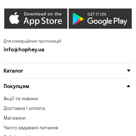
Зазим’є
Запоріжжя
Калинівка
Кам'янське
Кам'яні Потоки
Карнаухівка
Для комерційних пропозицій
Катеринівка
Київ
info@hophey.ua
Клинці
Княжичі
Каталог
Корсунці
Котівка
Коцюбинське
Красносілка
Покупцям
Кременчук
Кривий Ріг
Акції та новини
Доставка і оплата
Кривуші
Кропивницький
Магазини
Крюківщина
Куліші
Часто задавані питання
Кушугум
Лозуватка