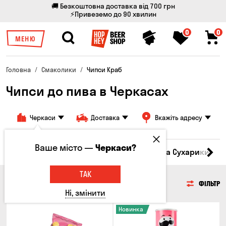
🚚 Безкоштовна доставка від 700 грн
⚡Привеземо до 90 хвилин
0
0
МЕНЮ
Головна
Смаколики
Чипси Краб
Чипси до пива в Черкасах
Черкаси
Доставка
Вкажіть адресу
Ваше місто —
Черкаси?
Кукурудза
Насіння
Чипси
Грінки та Сухарики
З
ТАК
ЧИПСИ
ФІЛЬТР
Ні, змінити
Новинка