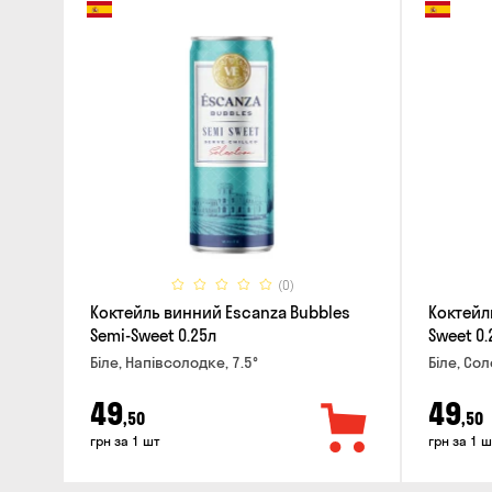
(0)
Коктейль винний Escanza Bubbles
Коктейл
Semi-Sweet 0.25л
Sweet 0.
Біле, Напівсолодке, 7.5°
Біле, Сол
49
49
,50
,50
грн за 1 шт
грн за 1 ш