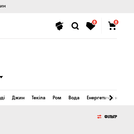
лин
0
0
ді
Джин
Текіла
Ром
Вода
Енергетичні напої
ФІЛЬТР