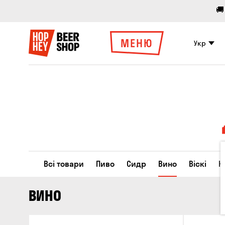
🚚
МЕНЮ
Укр
Всі товари
Пиво
Сидр
Вино
Віскі
К
ВИНО