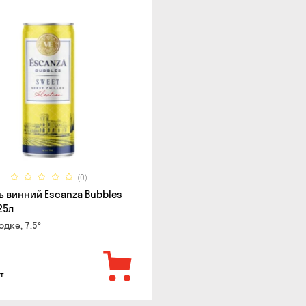
(0)
ь винний Escanza Bubbles
25л
одке, 7.5°
т