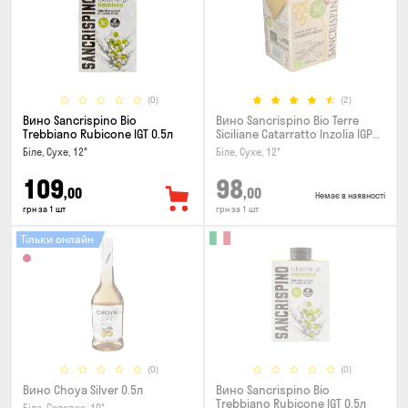
(0)
(2)
Вино Sancrispino Bio
Вино Sancrispino Bio Terre
Trebbiano Rubicone IGT 0.5л
Siciliane Catarratto Inzolia IGP
0.5л
Біле, Сухе, 12°
Біле, Сухе, 12°
109
98
,00
,00
Немає в наявності
грн за 1 шт
грн за 1 шт
Тільки онлайн
(0)
(0)
Вино Choya Silver 0.5л
Вино Sancrispino Bio
Trebbiano Rubicone IGT 0.5л