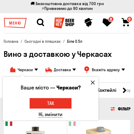
🚚 Безкоштовна доставка від 700 грн
⚡Привеземо до 90 хвилин
0
0
МЕНЮ
Головна
Сьогодні в пляшках
Біле 0.5л
Вино з доставкою у Черкасах
Черкаси
Доставка
Вкажіть адресу
Ваше місто —
Черкаси?
і товари
Пиво
Сидр
Вино
Віскі
Коктейлі
Сод
ТАК
ВИНО
ФІЛЬТР
Ні, змінити