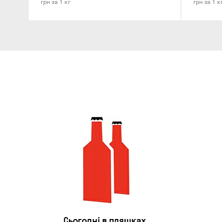
грн за 1 кг
грн за 1 к
Сьогодні в пляшках