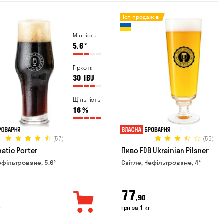
Топ продажів
Міцність
5.6
°
Гіркота
30
IBU
Щільність
16
%
(57)
(55)
atic Porter
Пиво FDB Ukrainian Pilsner
ефільтроване, 5.6°
Світле, Нефільтроване, 4°
77
,90
г
грн за 1 кг