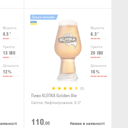
Тільки онлайн
Міцність
Міцність
4.5
°
6.3
°
Гіркота
Гіркота
13
IBU
20
IBU
Щільність
Щільність
12
%
16
%
(5)
Пиво KLEПКА Golden Ale
Світле, Нефільтроване, 6.3°
110
,00
наявності
Немає в наявності