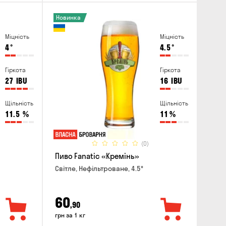
Новинка
Міцність
Міцність
4
°
4.5
°
Гіркота
Гіркота
27
IBU
16
IBU
Щільність
Щільність
11.5
%
11
%
(0)
Пиво Fanatic «Кремінь»
Світле, Нефільтроване, 4.5°
60
,90
грн за 1 кг