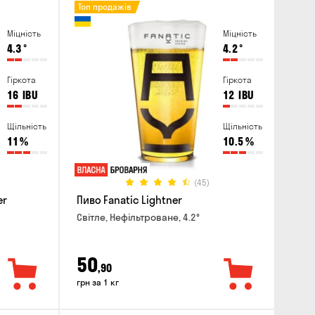
Топ продажів
Міцність
Міцність
4.3
°
4.2
°
Гіркота
Гіркота
16
IBU
12
IBU
Щільність
Щільність
11
%
10.5
%
(45)
er
Пиво Fanatic Lightner
Світле, Нефільтроване, 4.2°
50
,90
грн за 1 кг