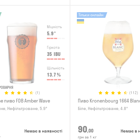
Тільки онлайн
Міцність
5.9
°
Гіркота
35
IBU
Щільність
13.7
%
(1)
(112)
е пиво FDB Amber Wave
Пиво Kronenbourg 1664 Blan
не, Нефільтроване, 5.9°
Біле, Нефільтроване, 4.8°
90
,00
Немає в наявності
Немає в 
г
грн за 1 кг