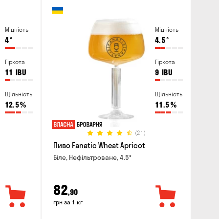
Міцність
Міцність
4
°
4.5
°
Гіркота
Гіркота
11
IBU
9
IBU
Щільність
Щільність
12.5
%
11.5
%
(21)
Пиво Fanatic Wheat Apricot
Біле, Нефільтроване, 4.5°
82
,90
грн за 1 кг