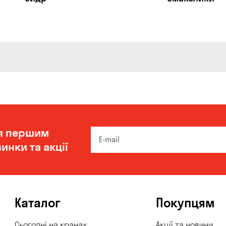
я першим
инки та акції
Каталог
Покупцям
Сьогодні на кранах
Акції та новини