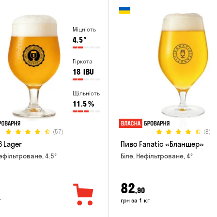
Міцність
4.5
°
Гіркота
18
IBU
Щільність
11.5
%
(57)
(8)
B Lager
Пиво Fanatic «Бланшер»
ефільтроване, 4.5°
Біле, Нефільтроване, 4°
82
,90
г
грн за 1 кг