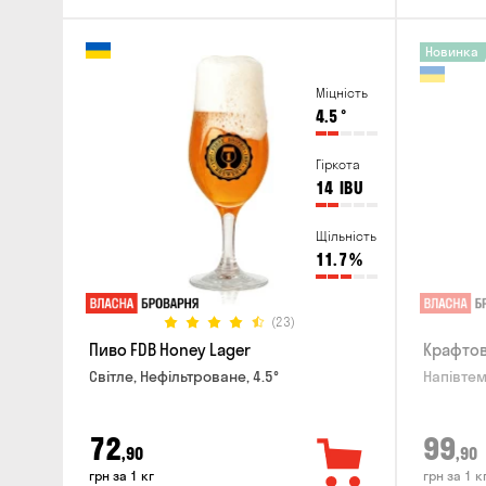
Новинка
Міцність
4.5
°
Гіркота
14
IBU
Щільність
11.7
%
(23)
Пиво FDB Honey Lager
Крафтов
Світле, Нефільтроване, 4.5°
Напівтем
72
99
,90
,90
грн за 1 кг
грн за 1 к