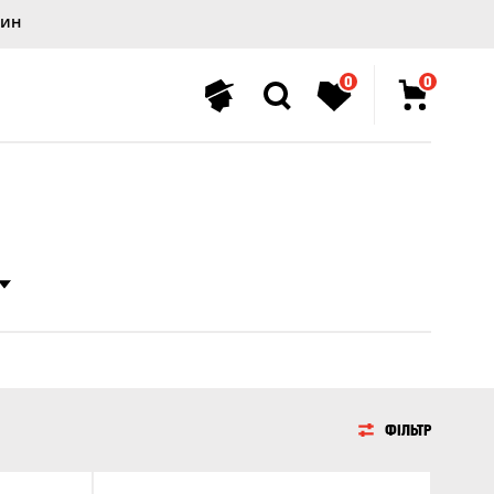
лин
0
0
ФІЛЬТР