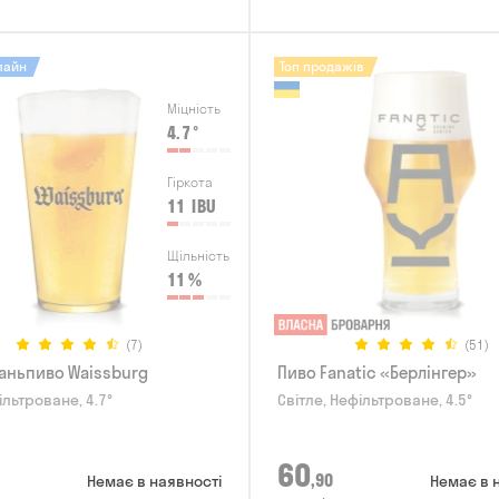
лайн
Топ продажів
Міцність
4.7
°
Гіркота
11
IBU
Щільність
11
%
(7)
(51)
аньпиво Waissburg
Пиво Fanatic «Берлінгер»
ільтроване, 4.7°
Світле, Нефільтроване, 4.5°
60
,90
Немає в наявності
Немає в 