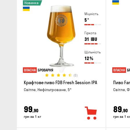
Новинка
Міцність
5
°
Гіркота
31
IBU
Щільність
12
%
(6)
Крафтове пиво FDB Fresh Session IPA
Пиво Fa
Світле, Нефільтроване, 5°
Світле, Ф
99
89
,90
,90
грн за 1 кг
грн за 1 к