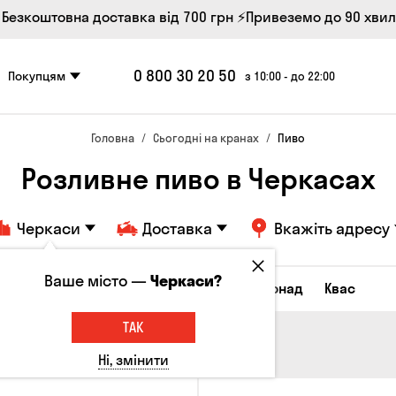
 Безкоштовна доставка від 700 грн
⚡Привеземо до 90 хви
0 800 30 20 50
Покупцям
з 10:00 - до 22:00
Головна
Сьогодні на кранах
Пиво
Розливне пиво в Черкасах
Черкаси
Доставка
Вкажіть адресу
Ваше місто —
Черкаси?
Всі товари
Пиво
Сидр
Лимонад
Квас
ТАК
Ні, змінити