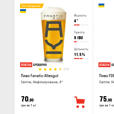
Топ продажів
Міцність
4
°
Гіркота
9
IBU
Щільність
11.5
%
(71)
Пиво Fanatic Allesgut
Пиво FD
Світле, Нефільтроване, 4°
Світле, Н
70
75
,90
,90
грн за 1 кг
грн за 1 к