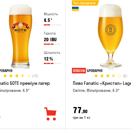
Топ продажів
Міцність
4.5
°
Гіркота
20
IBU
Щільність
12
%
(15)
(6)
natic БОТЕ преміум лагер
Пиво Fanatic «Кристал» Lag
ільтроване, 4.5°
Світле, Фільтроване, 4.3°
77
,90
г
грн за 1 кг