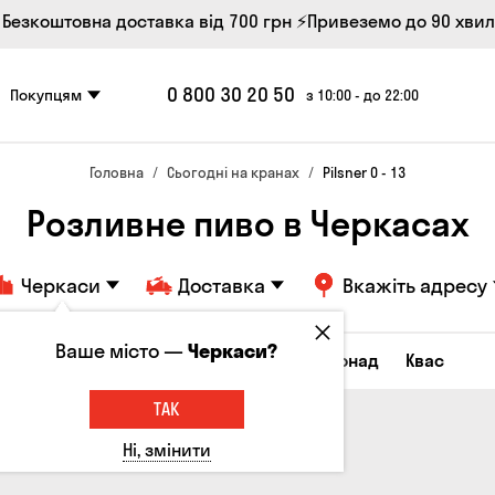
 Безкоштовна доставка від 700 грн
⚡Привеземо до 90 хви
0 800 30 20 50
Покупцям
з 10:00 - до 22:00
Головна
Сьогодні на кранах
Pilsner 0 - 13
Розливне пиво в Черкасах
Черкаси
Доставка
Вкажіть адресу
Ваше місто —
Черкаси?
Всі товари
Пиво
Сидр
Лимонад
Квас
ТАК
Ні, змінити