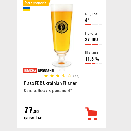
Топ продажів
Міцність
4
°
Гіркота
27
IBU
Щільність
11.5
%
(55)
Пиво FDB Ukrainian Pilsner
Світле, Нефільтроване, 4°
77
,90
грн за 1 кг