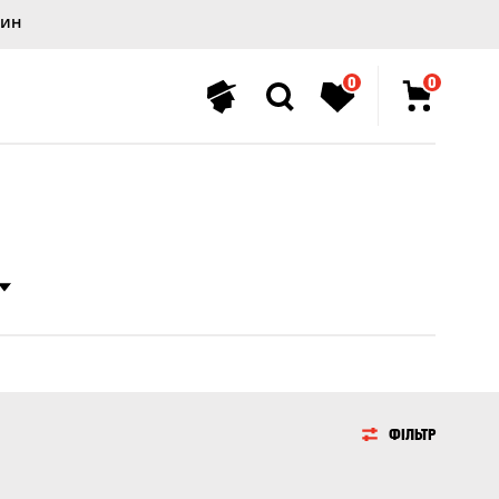
лин
0
0
ФІЛЬТР