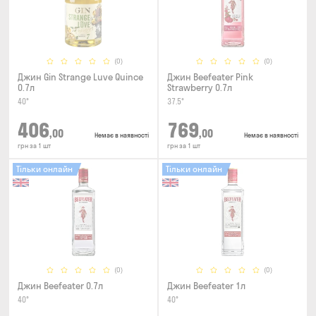
(0)
(0)
Джин Gin Strange Luve Quince
Джин Beefeater Pink
0.7л
Strawberry 0.7л
40°
37.5°
406
769
,00
,00
Немає в наявності
Немає в наявності
грн за 1 шт
грн за 1 шт
Тільки онлайн
Тільки онлайн
(0)
(0)
Джин Beefeater 0.7л
Джин Beefeater 1л
40°
40°