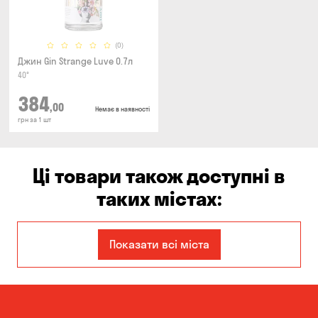
(0)
Джин Gin Strange Luve 0.7л
40°
384
,00
Немає в наявності
грн за 1 шт
Ці товари також доступні в
таких містах:
Дніпро
Запоріжжя
Показати всі міста
Кам'янське
Київ
Кропивницький
Миколаїв