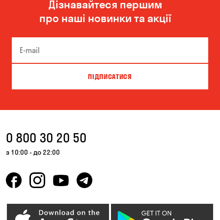
Дізнавайтеся першим
Олександрівка
Чорноморськ
про наші новинки та акції
ПІДПИСАТИСЯ
0 800 30 20 50
з 10:00 - до 22:00