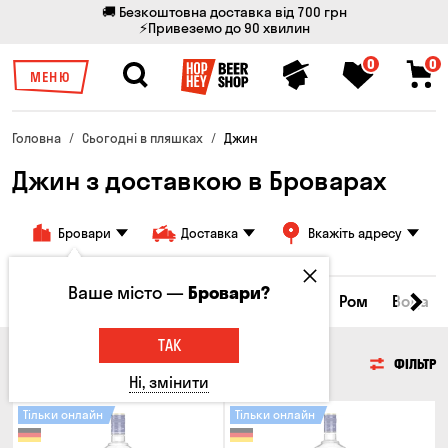
🚚 Безкоштовна доставка від 700 грн
⚡Привеземо до 90 хвилин
0
0
МЕНЮ
Головна
Сьогодні в пляшках
Джин
Джин з доставкою в Броварах
Бровари
Доставка
Вкажіть адресу
Ваше місто —
Бровари?
нки
Коньяки та бренді
Джин
Текіла
Ром
Вода
ТАК
ДЖИН
ФІЛЬТР
Ні, змінити
Тільки онлайн
Тільки онлайн