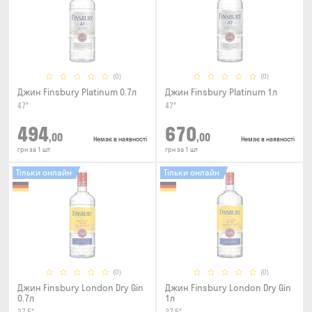
(0)
(0)
Джин Finsbury Platinum 0.7л
Джин Finsbury Platinum 1л
47°
47°
494
670
,00
,00
Немає в наявності
Немає в наявності
грн за 1 шт
грн за 1 шт
Тільки онлайн
Тільки онлайн
(0)
(0)
Джин Finsbury London Dry Gin
Джин Finsbury London Dry Gin
0.7л
1л