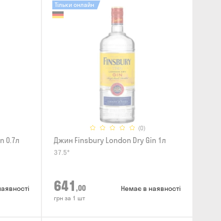
Тільки онлайн
(0)
n 0.7л
Джин Finsbury London Dry Gin 1л
37.5°
641
,00
наявності
Немає в наявності
грн за 1 шт