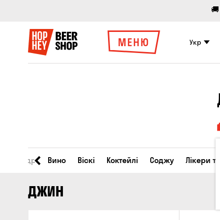
🚚
МЕНЮ
Укр
во
Сидр
Вино
Віскі
Коктейлі
Соджу
Лікери т
ДЖИН