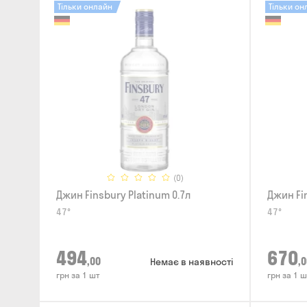
Тільки онлайн
Тільки он
(0)
Джин Finsbury Platinum 0.7л
Джин Fi
47°
47°
494
670
,00
,0
Немає в наявності
грн за 1 шт
грн за 1 ш