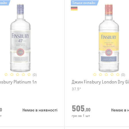
лайн
Тільки онлайн
(0)
(0)
nsbury Platinum 1л
Джин Finsbury London Dry Gi
37.5°
505
0
,00
Немає в наявності
Немає в 
т
грн за 1 шт