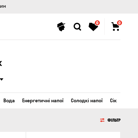
лин
0
0
х
Вода
Енергетичні напої
Солодкі напої
Сік
ФІЛЬТР