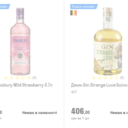
лайн
Тільки онлайн
(0)
(0)
sbury Wild Strawberry 0.7л
Джин Gin Strange Luve Quinc
40°
406
0
,00
Немає в наявності
Немає в 
т
грн за 1 шт