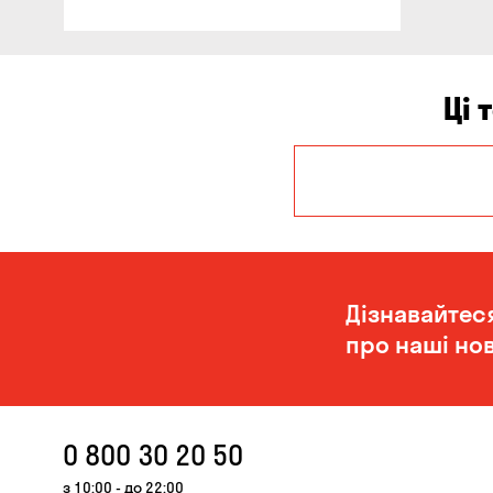
Ці 
Запоріжжя
Чорноморськ
Дізнавайтес
про наші нов
0 800 30 20 50
з 10:00 - до 22:00