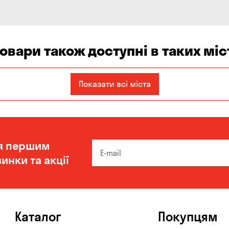
товари також доступні в таких міс
Київ
Кропивницький
Одеса
Показати всі міста
я першим
инки та акції
Каталог
Покупцям