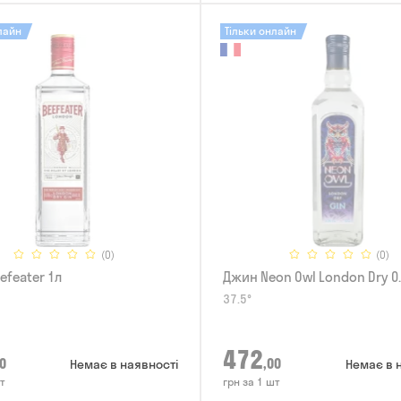
лайн
Тільки онлайн
(0)
(0)
efeater 1л
Джин Neon Owl London Dry 0
37.5°
472
0
,00
Немає в наявності
Немає в 
т
грн за 1 шт