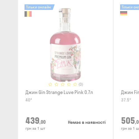
Тільки онлайн
Тільки он
(0)
Джин Gin Strange Luve Pink 0.7л
Джин Fin
40°
37.5°
439
505
,00
,0
Немає в наявності
грн за 1 шт
грн за 1 ш