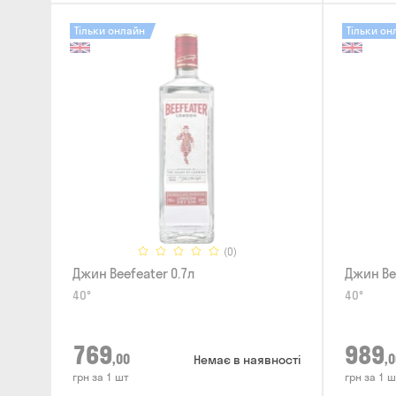
Тільки онлайн
Тільки он
(0)
Джин Beefeater 0.7л
Джин Be
40°
40°
769
989
,00
,0
Немає в наявності
грн за 1 шт
грн за 1 ш