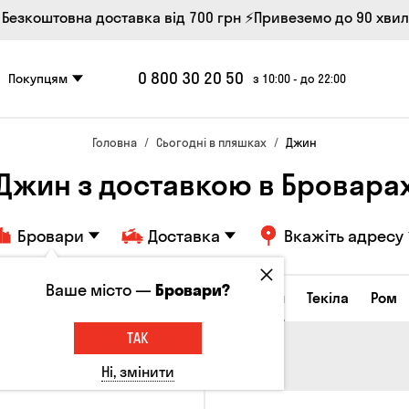
 Безкоштовна доставка від 700 грн
⚡Привеземо до 90 хви
0 800 30 20 50
Покупцям
з 10:00 - до 22:00
Головна
Сьогодні в пляшках
Джин
Джин з доставкою в Бровара
Бровари
Доставка
Вкажіть адресу
Ваше місто —
Бровари?
а настоянки
Коньяки та бренді
Джин
Текіла
Ром
ТАК
Ні, змінити