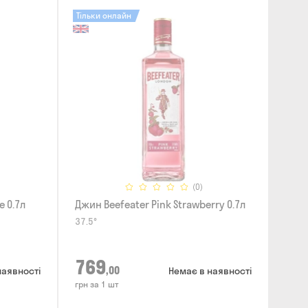
Тільки онлайн
(0)
e 0.7л
Джин Beefeater Pink Strawberry 0.7л
37.5°
769
,00
наявності
Немає в наявності
грн за 1 шт