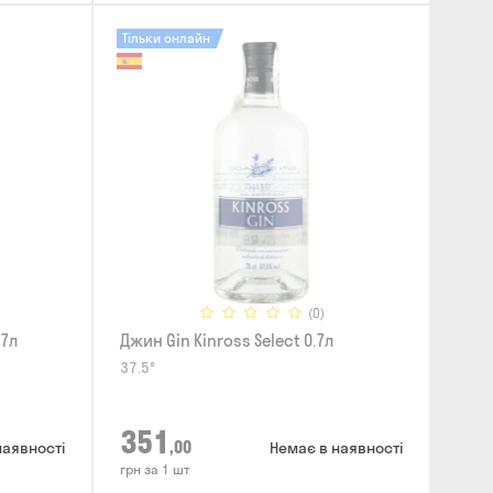
Тільки онлайн
(0)
.7л
Джин Gin Kinross Select 0.7л
37.5°
351
,00
наявності
Немає в наявності
грн за 1 шт