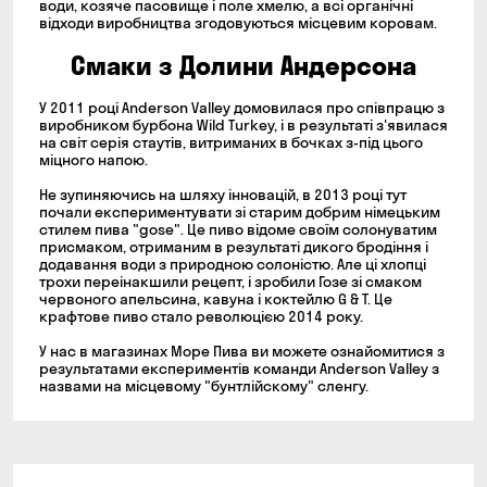
води, козяче пасовище і поле хмелю, а всі органічні
відходи виробництва згодовуються місцевим коровам.
Смаки з Долини Андерсона
У 2011 році Anderson Valley домовилася про співпрацю з
виробником бурбона Wild Turkey, і в результаті з'явилася
на світ серія стаутів, витриманих в бочках з-під цього
міцного напою.
Не зупиняючись на шляху інновацій, в 2013 році тут
почали експериментувати зі старим добрим німецьким
стилем пива "gose". Це пиво відоме своїм солонуватим
присмаком, отриманим в результаті дикого бродіння і
додавання води з природною солоністю. Але ці хлопці
трохи переінакшили рецепт, і зробили Гозе зі смаком
червоного апельсина, кавуна і коктейлю G & T. Це
крафтове пиво стало революцією 2014 року.
У нас в магазинах Море Пива ви можете ознайомитися з
результатами експериментів команди Anderson Valley з
назвами на місцевому "бунтлійскому" сленгу.