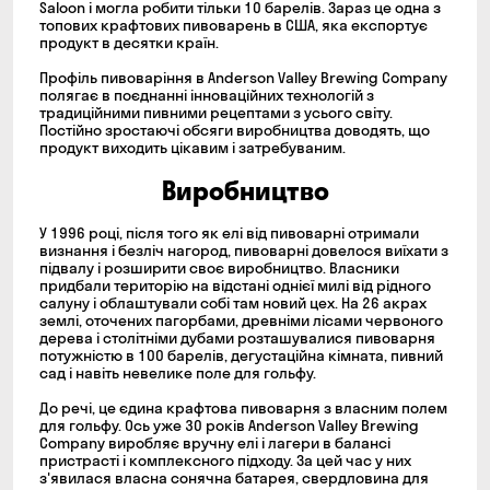
Saloon і могла робити тільки 10 барелів. Зараз це одна з
топових крафтових пивоварень в США, яка експортує
продукт в десятки країн.
Профіль пивоваріння в Anderson Valley Brewing Company
полягає в поєднанні інноваційних технологій з
традиційними пивними рецептами з усього світу.
Постійно зростаючі обсяги виробництва доводять, що
продукт виходить цікавим і затребуваним.
Виробництво
У 1996 році, після того як елі від пивоварні отримали
визнання і безліч нагород, пивоварні довелося виїхати з
підвалу і розширити своє виробництво. Власники
придбали територію на відстані однієї милі від рідного
салуну і облаштували собі там новий цех. На 26 акрах
землі, оточених пагорбами, древніми лісами червоного
дерева і столітніми дубами розташувалися пивоварня
потужністю в 100 барелів, дегустаційна кімната, пивний
сад і навіть невелике поле для гольфу.
До речі, це єдина крафтова пивоварня з власним полем
для гольфу. Ось уже 30 років Anderson Valley Brewing
Company виробляє вручну елі і лагери в балансі
пристрасті і комплексного підходу. За цей час у них
з'явилася власна сонячна батарея, свердловина для