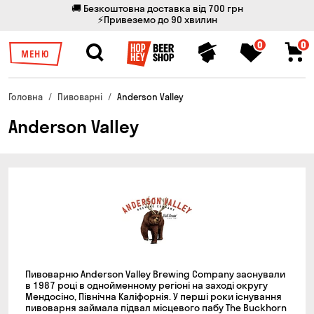
🚚 Безкоштовна доставка від 700 грн
⚡Привеземо до 90 хвилин
0
0
МЕНЮ
Головна
Пивоварні
Anderson Valley
Anderson Valley
Пивоварню Anderson Valley Brewing Company заснували
в 1987 році в однойменному регіоні на заході округу
Мендосіно, Північна Каліфорнія. У перші роки існування
пивоварня займала підвал місцевого пабу The Buckhorn