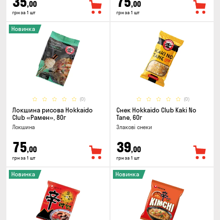
35
75
,00
,00
грн за 1 шт
грн за 1 шт
Новинка
(0)
(0)
Локшина рисова Hokkaido
Снек Hokkaido Club Kaki No
Club «Рамен», 80г
Tane, 60г
Локшина
Злакові снеки
75
39
,00
,00
грн за 1 шт
грн за 1 шт
Новинка
Новинка