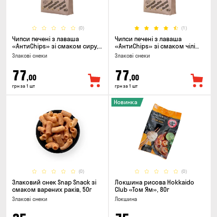
(0)
(1)
Чипси печені з лаваша
Чипси печені з лаваша
«АнтиChips» зі смаком сиру,
«АнтиChips» зі смаком чілі
100г
BBQ, 100г
Злакові снеки
Злакові снеки
77
77
,00
,00
грн за 1 шт
грн за 1 шт
Новинка
(0)
(0)
Злаковий снек Snap Snack зі
Локшина рисова Hokkaido
смаком варених раків, 50г
Club «Том Ям», 80г
Злакові снеки
Локшина