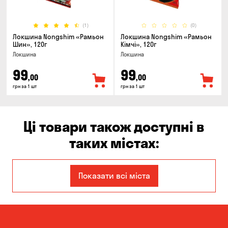
(1)
(0)
Локшина Nongshim «Рамьон
Локшина Nongshim «Рамьон
Шин», 120г
Кімчі», 120г
Локшина
Локшина
99
99
,00
,00
грн за 1 шт
грн за 1 шт
Ці товари також доступні в
таких містах:
Єлизаветівка
Ірпінь
Показати всі міста
Авангард
Бабурка
Балабине
Бережинка