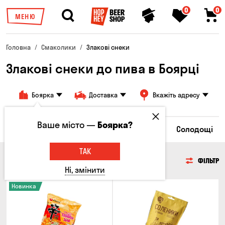
0
0
МЕНЮ
Головна
Смаколики
Злакові снеки
Злакові снеки до пива в Боярці
Боярка
Доставка
Вкажіть адресу
Ваше місто —
Боярка?
пси
Грінки та Сухарики
Злакові снеки
Солодощі
ТАК
ЗЛАКОВІ СНЕКИ
ФІЛЬТР
Ні, змінити
Новинка