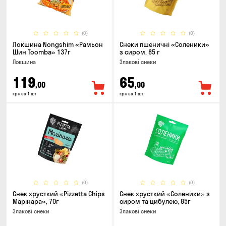
(0)
(0)
Локшина Nongshim «Рамьон
Снеки пшеничні «Соленики»
Шин Toomba» 137г
з сиром, 85 г
Локшина
Злакові снеки
119
65
,00
,00
грн за 1 шт
грн за 1 шт
(0)
(0)
Снек хрусткий «Pizzetta Chips
Снек хрусткий «Соленики» з
Марінара», 70г
сиром та цибулею, 85г
Злакові снеки
Злакові снеки