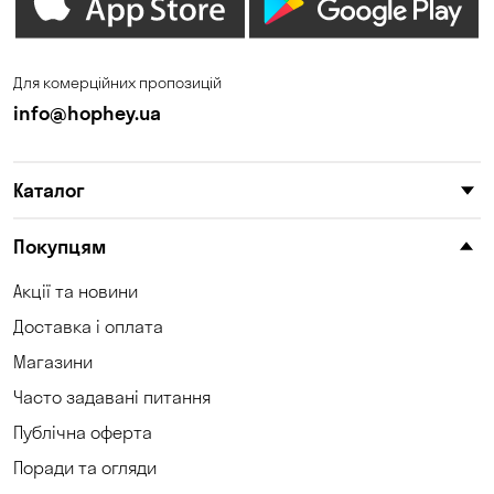
Зазим’є
Запоріжжя
Калинівка
Кам'янське
Для комерційних пропозицій
Кам'яні Потоки
Карнаухівка
info@hophey.ua
Катеринівка
Келеберда
Каталог
Київ
Клинці
Княжичі
Корсунці
Покупцям
Котівка
Коцюбинське
Акції та новини
Доставка і оплата
Кошари
Красносілка
Магазини
Кременчук
Кривий Ріг
Часто задавані питання
Кривуші
Кропивницький
Публічна оферта
Поради та огляди
Крюківщина
Куліші