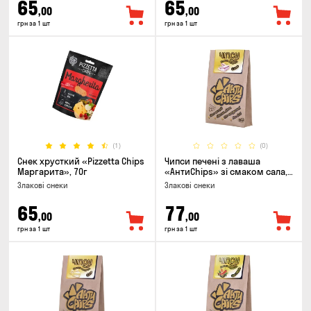
65
65
,00
,00
грн за 1 шт
грн за 1 шт
(1)
(0)
Снек хрусткий «Pizzetta Chips
Чипси печені з лаваша
Маргарита», 70г
«АнтиChips» зі смаком сала,
100г
Злакові снеки
Злакові снеки
65
77
,00
,00
грн за 1 шт
грн за 1 шт