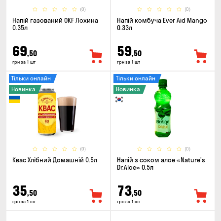
(0)
(0)
Напій газований OKF Лохина
Напій комбуча Ever Aid Mango
0.35л
0.33л
69
59
,50
,50
грн за 1 шт
грн за 1 шт
Тільки онлайн
Тільки онлайн
Новинка
Новинка
(0)
(0)
Квас Хлібний Домашній 0.5л
Напій з соком алое «Nature’s
Dr.Aloe» 0.5л
35
73
,50
,50
грн за 1 шт
грн за 1 шт