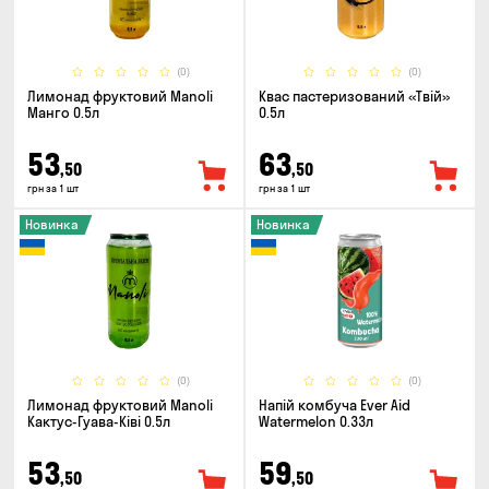
(0)
(0)
Лимонад фруктовий Manoli
Квас пастеризований «Твій»
Манго 0.5л
0.5л
53
63
,50
,50
грн за 1 шт
грн за 1 шт
Новинка
Новинка
(0)
(0)
Лимонад фруктовий Manoli
Напій комбуча Ever Aid
Кактус-Гуава-Ківі 0.5л
Watermelon 0.33л
53
59
,50
,50