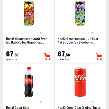
(0)
(0)
Напій безалкогольний Ever
Напій безалкогольний Ever
Aid Bubble Tea Grapefruit
Aid Bubble Tea Blueberry
Passion Fruit Mango 0.33л
Blackberry 0.33л
67
67
,50
,50
грн за 1 шт
грн за 1 шт
(0)
(0)
Напій Coca-Cola
Напій Coca-Cola Original Taste