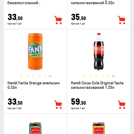
безалкогольний
сильногазований 0.33л
сильногазований 0.5л
33
35
,50
,50
грн за 1 шт
грн за 1 шт
(0)
(0)
Напій Fanta Orange апельсин
Напій Coca-Cola Original Taste
0.33л
сильногазований 1.25л
33
59
,50
,50
грн за 1 шт
грн за 1 шт