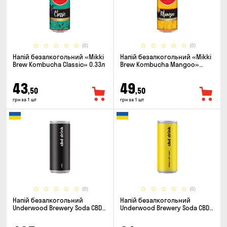
(0)
(0)
Напій безалкогольний «Mikki
Напій безалкогольний «Mikki
Brew Kombucha Classic» 0.33л
Brew Kombucha Mangoo»
0.33л
43
49
,50
,50
грн за 1 шт
грн за 1 шт
(0)
(0)
Напій безалкогольний
Напій безалкогольний
Underwood Brewery Soda CBD
Underwood Brewery Soda CBD
Drink Cola 0.33л
Drink Pineapple Mango 0.33л