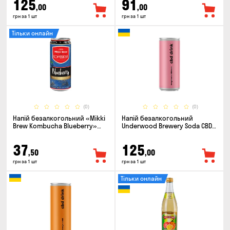
125
91
,00
,00
грн за 1 шт
грн за 1 шт
Тільки онлайн
(0)
(0)
Напій безалкогольний «Mikki
Напій безалкогольний
Brew Kombucha Blueberry»
Underwood Brewery Soda CBD
0.33л
Drink Hibiscus Bergamot 0.33л
37
125
,50
,00
грн за 1 шт
грн за 1 шт
Тільки онлайн