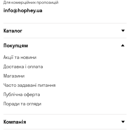
Для комерційних пропозицій
Сонячне
Софіївська Борщагівка
info@hophey.ua
Сухий Лиман
Тарасівка
Таїрове
Чабани
Каталог
Чорноморськ
Шульгівка
Покупцям
Щасливе
Юрівка
Акції та новини
Доставка і оплата
Магазини
Часто задавані питання
Публічна оферта
Поради та огляди
Компанія