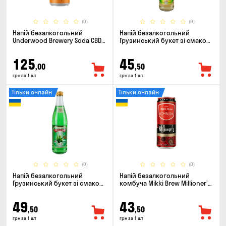
(0)
(0)
Напій безалкогольний
Напій безалкогольний
Underwood Brewery Soda CBD
Грузинський букет зі смаком
Drink Orange Chili 0.33л
Сітро 0.5л
125
45
,00
,50
грн за 1 шт
грн за 1 шт
Тільки онлайн
Тільки онлайн
(0)
(0)
Напій безалкогольний
Напій безалкогольний
Грузинський букет зі смаком
комбуча Mikki Brew Millioner’s
Тархун 0.5л
0.33л
49
43
,50
,50
грн за 1 шт
грн за 1 шт