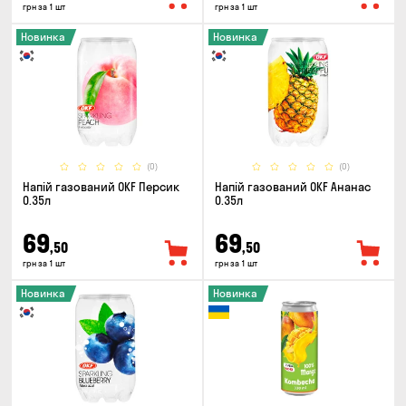
грн за 1 шт
грн за 1 шт
Новинка
Новинка
(0)
(0)
Напій газований OKF Персик
Напій газований OKF Ананас
0.35л
0.35л
69
69
,50
,50
грн за 1 шт
грн за 1 шт
Новинка
Новинка