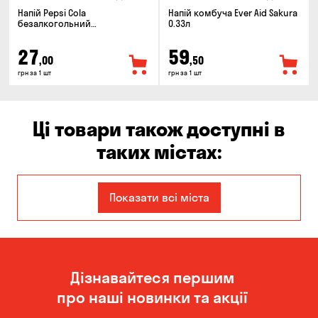
Напій Pepsi Cola
Напій комбуча Ever Aid Sakura
безалкогольний
0.33л
сильногазований 0.5л
27
59
,00
,50
грн за 1 шт
грн за 1 шт
Ці товари також доступні в
таких містах:
Єлизаветівка
Балабине
Показати всі міста
Бориспіль
Білогородка
Вишневе
Віта-Поштова
Дізнавайтеся першим
Гатне
Гора
про наші новинки та акції
Дніпро
Зазим’є