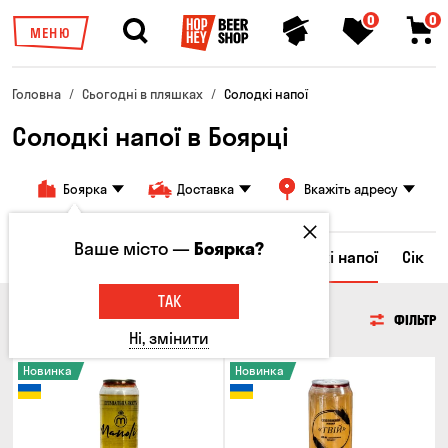
0
0
МЕНЮ
Головна
Сьогодні в пляшках
Солодкі напої
Солодкі напої в Боярці
Боярка
Доставка
Вкажіть адресу
Ваше місто —
Боярка?
Ром
Вода
Енергетичні напої
Солодкі напої
Сік
ТАК
СОЛОДКІ НАПОЇ
ФІЛЬТР
Ні, змінити
Новинка
Новинка