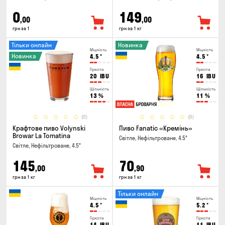
0
149
,00
,00
грн за 1
грн за 1 кг
Тільки онлайн
Новинка
Міцність
Міцність
Новинка
4.5
°
4.5
°
Гіркота
Гіркота
20
IBU
16
IBU
Щільність
Щільність
13
%
11
%
(0)
(0)
Крафтове пиво Volynski
Пиво Fanatic «Кремінь»
Browar La Tomatina
Світле, Нефільтроване, 4.5°
Світле, Нефільтроване, 4.5°
145
70
,00
,90
грн за 1 кг
грн за 1 кг
Тільки онлайн
Міцність
Міцність
4.5
°
5.2
°
Гіркота
Гіркота
14
IBU
11
IBU