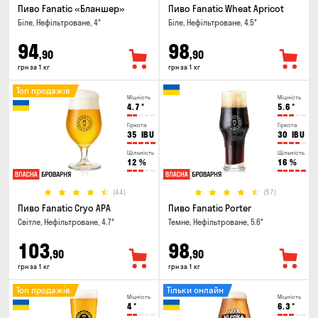
Пиво Fanatic «Бланшер»
Пиво Fanatic Wheat Apricot
Біле, Нефільтроване, 4°
Біле, Нефільтроване, 4.5°
94
98
,90
,90
грн за 1 кг
грн за 1 кг
Топ продажів
Міцність
Міцність
4.7
°
5.6
°
Гіркота
Гіркота
35
IBU
30
IBU
Щільність
Щільність
12
%
16
%
(44)
(57)
Пиво Fanatic Cryo APA
Пиво Fanatic Porter
Світле, Нефільтроване, 4.7°
Темне, Нефільтроване, 5.6°
103
98
,90
,90
грн за 1 кг
грн за 1 кг
Топ продажів
Тільки онлайн
Міцність
Міцність
4
°
6.3
°