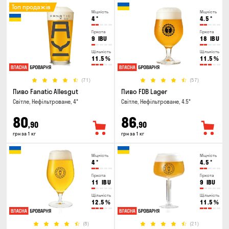
Топ продажів
Міцність
Міцність
4
°
4.5
°
Гіркота
Гіркота
9
IBU
18
IBU
Щільність
Щільність
11.5
%
11.5
%
(71)
(57)
Пиво Fanatic Allesgut
Пиво FDB Lager
Світле, Нефільтроване, 4°
Світле, Нефільтроване, 4.5°
80
86
,90
,90
грн за 1 кг
грн за 1 кг
Міцність
Міцність
4
°
4.5
°
Гіркота
Гіркота
11
IBU
9
IBU
Щільність
Щільність
12.5
%
11.5
%
(8)
(21)