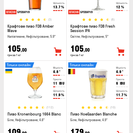
Щільність
Щільність
13.7
%
12
%
(3)
(6)
Крафтове пиво FDB Amber
Крафтове пиво FDB Fresh
Wave
Session IPA
Напівтемне, Нефільтроване, 5.9°
Світле, Нефільтроване, 5°
105
105
,00
,00
грн за 1 кг
грн за 1 кг
Тільки онлайн
Тільки онлайн
Міцність
Міцність
4.8
°
4.9
°
Гіркота
Гіркота
11
IBU
6
IBU
Щільність
Щільність
11.9
%
11.7
%
(112)
(10)
Пиво Kronenbourg 1664 Blanc
Пиво HoeGaarden Blanche
Біле, Нефільтроване, 4.8°
Біле, Нефільтроване, 4.9°
109
179