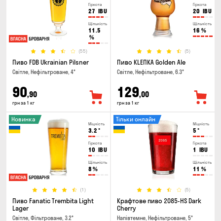
Гіркота
Гіркота
27
IBU
20
IBU
Щільність
Щільність
11.5
16
%
%
(55)
(5)
Пиво FDB Ukrainian Pilsner
Пиво KLEПКА Golden Ale
Світле, Нефільтроване, 4°
Світле, Нефільтроване, 6.3°
90
129
,90
,00
грн за 1 кг
грн за 1 кг
Новинка
Тільки онлайн
Міцність
Міцність
3.2
°
5
°
Гіркота
Гіркота
10
IBU
1
IBU
Щільність
Щільність
8
%
11
%
(1)
(5)
Пиво Fanatic Trembita Light
Крафтове пиво 2085-HS Dark
Lager
Cherry
Світле, Фільтроване, 3.2°
Напівтемне, Нефільтроване, 5°