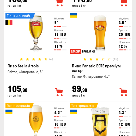
,00
,00
грн за 1 кг
грн за 1 кг
Тільки онлайн
Міцність
Міцність
5
°
4.5
°
Гіркота
Гіркота
18
IBU
20
IBU
Щільність
Щільність
11
%
12
%
(4)
(15)
Пиво Stella Artois
Пиво Fanatic БОТЕ преміум
лагер
Світле, Фільтроване, 5°
Світле, Фільтроване, 4.5°
105
99
,90
,90
грн за 1 кг
грн за 1 кг
Топ продажів
Топ продажів
Міцність
Міцність
4.3
°
4.2
°
Гіркота
Гіркота
16
IBU
12
IBU
Щільність
Щільність