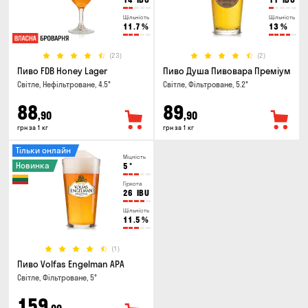
Щільність
Щільність
11.7
%
13
%
(23)
(2)
Пиво FDB Honey Lager
Пиво Душа Пивовара Преміум
Світле, Нефільтроване, 4.5°
Світле, Фільтроване, 5.2°
88
89
,90
,90
грн за 1 кг
грн за 1 кг
Тільки онлайн
Міцність
Новинка
5
°
Гіркота
26
IBU
Щільність
11.5
%
(1)
Пиво Volfas Engelman APA
Світле, Фільтроване, 5°
159