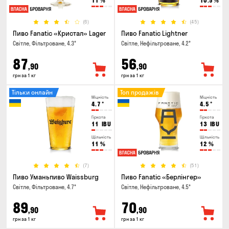
11
%
10.5
%
(6)
(45)
Пиво Fanatic «Кристал» Lager
Пиво Fanatic Lightner
Світле, Фільтроване, 4.3°
Світле, Нефільтроване, 4.2°
87
56
,90
,90
грн за 1 кг
грн за 1 кг
Тільки онлайн
Топ продажів
Міцність
Міцність
4.7
°
4.5
°
Гіркота
Гіркота
11
IBU
13
IBU
Щільність
Щільність
11
%
12
%
(7)
(51)
Пиво Уманьпиво Waissburg
Пиво Fanatic «Берлінгер»
Світле, Фільтроване, 4.7°
Світле, Нефільтроване, 4.5°
89
70
,90
,90
грн за 1 кг
грн за 1 кг