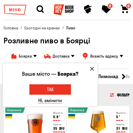
0
0
МЕНЮ
Головна
Сьогодні на кранах
Пиво
Розливне пиво в Боярці
Боярка
Доставка
Вкажіть адресу
Ваше місто —
Боярка?
Всі товари
Пиво
Сидр
Вино
Лимонад
Кв
ТАК
ПИВО
ФІЛЬТР
Ні, змінити
Новинка
Новинка
Міцність
Міцність
5.9
°
5
°
Гіркота
Гіркота
35
IBU
31
IBU