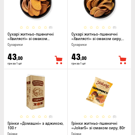
(0)
(0)
Сухарі житньо-пшеничні
Сухарі житньо-пшеничні
«Хвилясті» зі смаком
«Хвилясті» зі смаком сиру,
часнику, 75г
75г
Сухарики
Сухарики
43
43
,00
,00
грн за 1 шт
грн за 1 шт
(0)
(0)
Грінки «Домашні» з аджикою,
Грінки житньо-пшеничні
100 г
«JokerS» зі смаком сиру, 80г
Грінки
Грінки