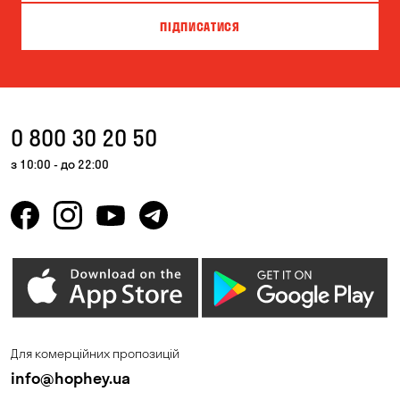
Кам'янське
Київ
ПІДПИСАТИСЯ
Кривий Ріг
Кропивницький
Крюківщина
Куліші
Кушугум
Лісники
0 800 30 20 50
Миколаїв
Миколаївка
з 10:00 - до 22:00
Новоселівка
Новосілки
Одеса
Олександрівка
Петропавлівська
Орлівщина
Борщагівка
Погреби
Пухівка
Для комерційних пропозицій
Піщанка
Самар
info@hophey.ua
Святопетрівське
Сонячне