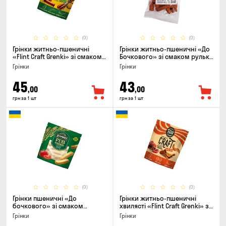
(0)
(0)
Грінки житньо-пшеничні
Грінки житньо-пшеничні «До
«Flint Craft Grenki» зі смаком
Бочкового» зі смаком рулька
кабаносів та гірчиці, 80г
з печі, 100г
Грінки
Грінки
45
43
,00
,00
грн за 1 шт
грн за 1 шт
(0)
(0)
Грінки пшеничні «До
Грінки житньо-пшеничні
бочкового» зі смаком
хвилясті «Flint Craft Grenki» зі
томати по-домашньому, 120г
смаком гострих джерки, 80г
Грінки
Грінки