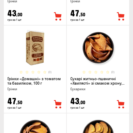
Грінки
Грінки
43
47
,00
,50
грн за 1 шт
грн за 1 шт
(0)
(0)
Грінки «Домашні» з томатом
Сухарі житньо-пшеничні
та базиліком, 100 г
«Хвилясті» зі смаком хрону,
75г
Грінки
Сухарики
47
43
,50
,00
грн за 1 шт
грн за 1 шт