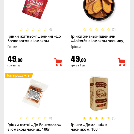
(0)
(0)
Грінки житньо-пшеничні «До
Грінки житньо-пшеничні
Бочкового» зі смаком
«JokerS» зі смаком часнику,
телятини та аджики, 75г
80 г
Грінки
Грінки
49
49
,00
,00
грн за 1 шт
грн за 1 шт
Топ продажів
(0)
(5)
Грінки житні «До Бочкового»
Грінки «Домашні» з
зі смаком часник, 100г
часником, 100 г