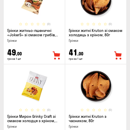
(0)
(0)
Грінки житньо-пшеничні
Грінки житні Kruton зі смаком
«JokerS» зі смаком грибів,
холодець з хріном, 80г
80г
Грінки
Грінки
49
41
,00
,00
грн за 1 шт
грн за 1 шт
(0)
(0)
Грінки Мирон Grinky Craft зі
Грінки житні Kruton з
смаком холодця з хріном,
часником, 80г
100г
Грінки
Грінки