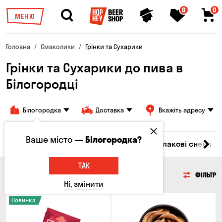
0
0
МЕНЮ
Головна
Смаколики
Грінки та Сухарики
Грінки та Сухарики до пива в
Білогородці
Білогородка
Доставка
Вкажіть адресу
Ваше місто —
Білогородка?
Насіння
Чипси
Грінки та Сухарики
Злакові снеки
ТАК
ГРІНКИ ТА СУХАРИКИ
ФІЛЬТР
Ні, змінити
Новинка