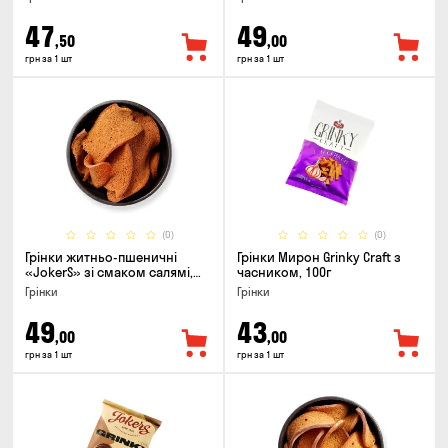
47
49
,50
,00
грн за 1 шт
грн за 1 шт
(0)
(0)
Грінки житньо-пшеничні
Грінки Мирон Grinky Craft з
«JokerS» зі смаком салямі,
часником, 100г
80г
Грінки
Грінки
49
43
,00
,00
грн за 1 шт
грн за 1 шт