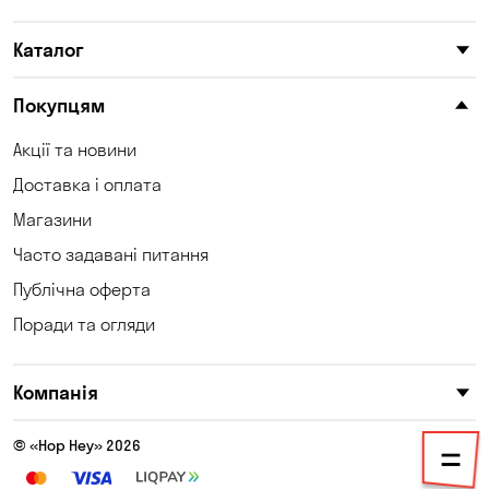
Софіївська Борщагівка
Сухий Лиман
Каталог
Тарасівка
Таїрове
Покупцям
Ходосівка
Хотів
Акції та новини
Чабани
Чорноморськ
Доставка і оплата
Шульгівка
Щасливе
Магазини
Часто задавані питання
Юрівка
Публічна оферта
Поради та огляди
Компанія
© «Hop Hey» 2026