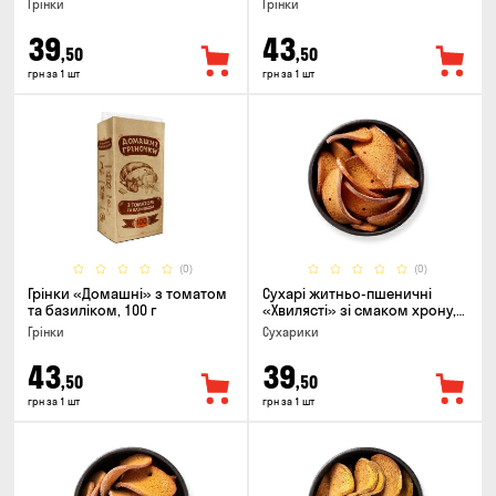
Грінки
Грінки
39
43
,50
,50
грн за 1 шт
грн за 1 шт
(0)
(0)
Грінки «Домашні» з томатом
Сухарі житньо-пшеничні
та базиліком, 100 г
«Хвилясті» зі смаком хрону,
75г
Грінки
Сухарики
43
39
,50
,50
грн за 1 шт
грн за 1 шт