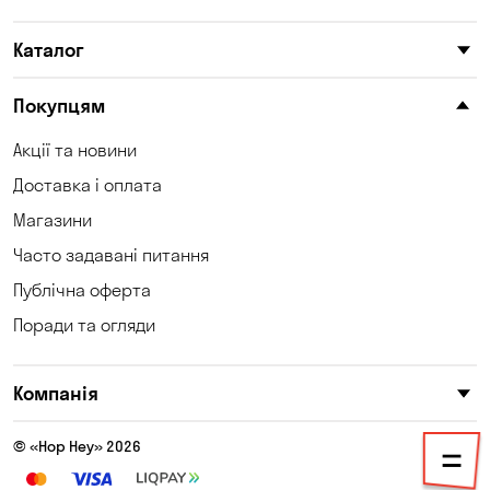
Софіївська Борщагівка
Сухий Лиман
Каталог
Тарасівка
Таїрове
Покупцям
Ходосівка
Хотів
Акції та новини
Чабани
Чорноморськ
Доставка і оплата
Шульгівка
Щасливе
Магазини
Часто задавані питання
Юрівка
Публічна оферта
Поради та огляди
Компанія
© «Hop Hey» 2026