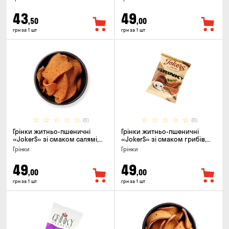
43
49
,50
,00
грн за 1 шт
грн за 1 шт
(0)
(0)
Грінки житньо-пшеничні
Грінки житньо-пшеничні
«JokerS» зі смаком салямі,
«JokerS» зі смаком грибів,
80г
80г
Грінки
Грінки
49
49
,00
,00
грн за 1 шт
грн за 1 шт