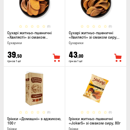
(0)
(0)
Сухарі житньо-пшеничні
Сухарі житньо-пшеничні
«Хвилясті» зі смаком
«Хвилясті» зі смаком сиру,
часнику, 75г
75г
Сухарики
Сухарики
39
43
,50
,00
грн за 1 шт
грн за 1 шт
(0)
(0)
Грінки «Домашні» з аджикою,
Грінки житньо-пшеничні
100 г
«JokerS» зі смаком сиру, 80г
Грінки
Грінки