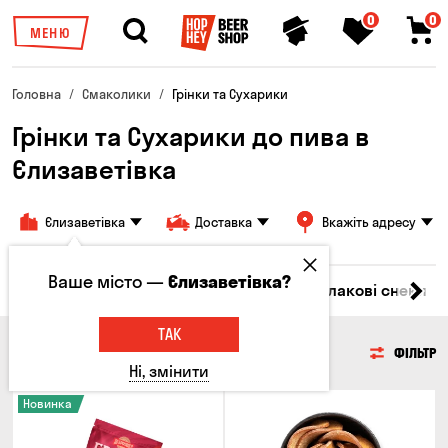
0
0
МЕНЮ
Головна
Смаколики
Грінки та Сухарики
Грінки та Сухарики до пива в
Єлизаветівка
Єлизаветівка
Доставка
Вкажіть адресу
Ваше місто —
Єлизаветівка?
Насіння
Чипси
Грінки та Сухарики
Злакові снеки
ТАК
ГРІНКИ ТА СУХАРИКИ
ФІЛЬТР
Ні, змінити
Новинка