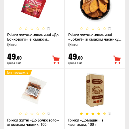
(0)
(0)
Грінки житньо-пшеничні «До
Грінки житньо-пшеничні
Бочкового» зі смаком
«JokerS» зі смаком часнику,
телятини та аджики, 75г
80 г
Грінки
Грінки
49
49
,00
,00
грн за 1 шт
грн за 1 шт
Топ продажів
(0)
(5)
Грінки житні «До Бочкового»
Грінки «Домашні» з
зі смаком часник, 100г
часником, 100 г