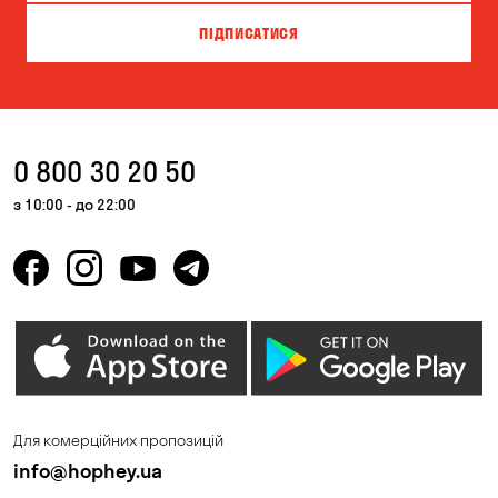
Кам'янське
Київ
ПІДПИСАТИСЯ
Кривий Ріг
Кропивницький
Крюківщина
Куліші
Кушугум
Лісники
0 800 30 20 50
Миколаїв
Миколаївка
з 10:00 - до 22:00
Новоселівка
Новосілки
Одеса
Олександрівка
Петропавлівська
Орлівщина
Борщагівка
Погреби
Пухівка
Для комерційних пропозицій
Піщанка
Самар
info@hophey.ua
Святопетрівське
Сонячне