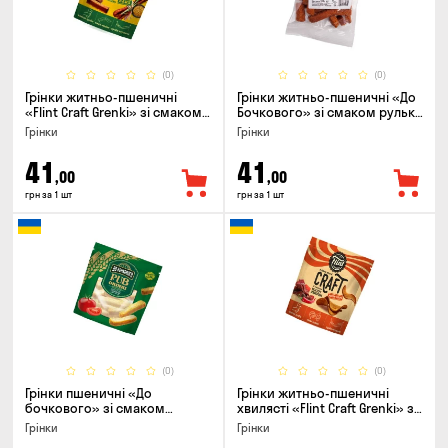
(0)
(0)
Грінки житньо-пшеничні
Грінки житньо-пшеничні «До
«Flint Craft Grenki» зі смаком
Бочкового» зі смаком рулька
кабаносів та гірчиці, 80г
з печі, 100г
Грінки
Грінки
41
41
,00
,00
грн за 1 шт
грн за 1 шт
(0)
(0)
Грінки пшеничні «До
Грінки житньо-пшеничні
бочкового» зі смаком
хвилясті «Flint Craft Grenki» зі
томати по-домашньому, 120г
смаком гострих джерки, 80г
Грінки
Грінки