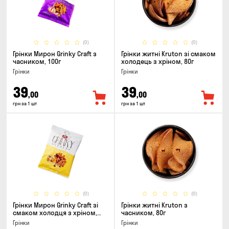
(0)
(0)
Грінки Мирон Grinky Craft з
Грінки житні Kruton зі смаком
часником, 100г
холодець з хріном, 80г
Грінки
Грінки
39
39
,00
,00
грн за 1 шт
грн за 1 шт
(0)
(0)
Грінки Мирон Grinky Craft зі
Грінки житні Kruton з
смаком холодця з хріном,
часником, 80г
100г
Грінки
Грінки