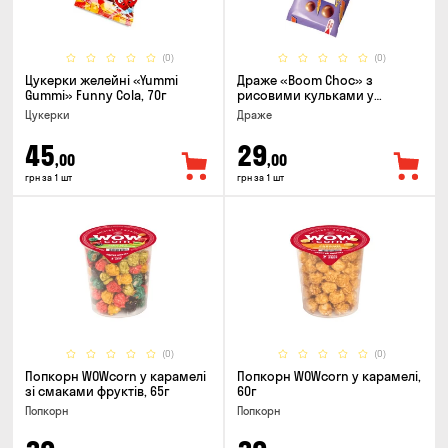
(0)
(0)
Цукерки желейнi «Yummi
Драже «Boom Choc» з
Gummi» Funny Cola, 70г
рисовими кульками у
молочному шоколаді, 30г
Цукерки
Драже
45
29
,00
,00
грн за 1 шт
грн за 1 шт
(0)
(0)
Попкорн WOWcorn у карамелі
Попкорн WOWcorn у карамелі,
зі смаками фруктів, 65г
60г
Попкорн
Попкорн