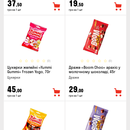
37
19
,50
,50
грн за 1 шт
грн за 1 шт
(0)
(0)
Цукерки желейнi «Yummi
Драже «Boom Choc» арахіс у
Gummi» Frozen Yogo, 70г
молочному шоколаді, 45г
Цукерки
Драже
45
29
,00
,00
грн за 1 шт
грн за 1 шт