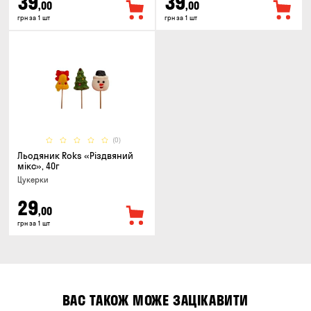
39
39
,00
,00
грн за 1 шт
грн за 1 шт
(0)
Льодяник Roks «Різдвяний
мікс», 40г
Цукерки
29
,00
грн за 1 шт
ВАС ТАКОЖ МОЖЕ ЗАЦІКАВИТИ