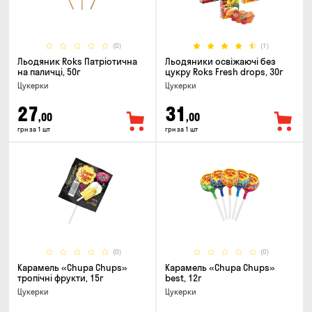
(0)
(1)
Льодяник Roks Патріотична
Льодяники освіжаючі без
на паличці, 50г
цукру Roks Fresh drops, 30г
Цукерки
Цукерки
27
31
,00
,00
грн за 1 шт
грн за 1 шт
(0)
(0)
Карамель «Chupa Chups»
Карамель «Chupa Chups»
тропічні фрукти, 15г
best, 12г
Цукерки
Цукерки