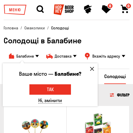
0
0
МЕНЮ
Головна
Смаколики
Солодощі
Солодощі в Балабине
Балабине
Доставка
Вкажіть адресу
Ваше місто —
Балабине?
пси
Грінки та Сухарики
Злакові снеки
Солодощі
ТАК
СОЛОДОЩІ
ФІЛЬТР
Ні, змінити