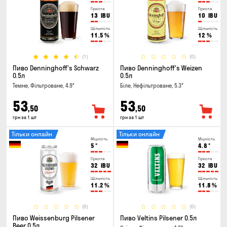
Гіркота
Гіркота
13
IBU
10
IBU
Щільність
Щільність
11.5
%
12
%
(1)
(0)
Пиво Denninghoff's Schwarz
Пиво Denninghoff's Weizen
0.5л
0.5л
Темне, Фільтроване, 4.9°
Біле, Нефільтроване, 5.3°
53
53
,50
,50
грн за 1 шт
грн за 1 шт
Тільки онлайн
Тільки онлайн
Міцність
Міцність
5
°
4.8
°
Гіркота
Гіркота
32
IBU
32
IBU
Щільність
Щільність
11.2
%
11.8
%
(0)
(0)
Пиво Weissenburg Pilsener
Пиво Veltins Pilsener 0.5л
Beer 0.5л