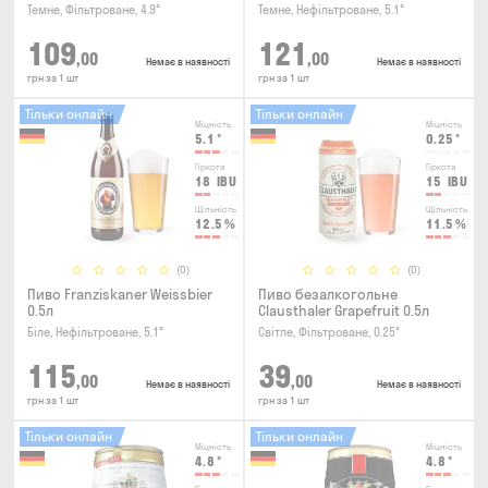
Темне, Фільтроване, 4.9°
Темне, Нефільтроване, 5.1°
109
121
,00
,00
Немає в наявності
Немає в наявності
грн за 1 шт
грн за 1 шт
Тільки онлайн
Тільки онлайн
Міцність
Міцність
5.1
°
0.25
°
Гіркота
Гіркота
18
IBU
15
IBU
Щільність
Щільність
12.5
%
11.5
%
(0)
(0)
Пиво Franziskaner Weissbier
Пиво безалкогольне
0.5л
Clausthaler Grapefruit 0.5л
Біле, Нефільтроване, 5.1°
Світле, Фільтроване, 0.25°
115
39
,00
,00
Немає в наявності
Немає в наявності
грн за 1 шт
грн за 1 шт
Тільки онлайн
Тільки онлайн
Міцність
Міцність
4.8
°
4.8
°