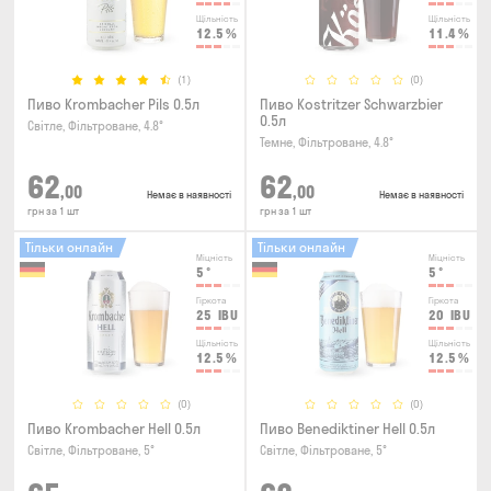
Щільність
Щільність
12.5
%
11.4
%
(1)
(0)
Пиво Krombacher Pils 0.5л
Пиво Kostritzer Schwarzbier
0.5л
Світле, Фільтроване, 4.8°
Темне, Фільтроване, 4.8°
62
62
,00
,00
Немає в наявності
Немає в наявності
грн за 1 шт
грн за 1 шт
Тільки онлайн
Тільки онлайн
Міцність
Міцність
5
°
5
°
Гіркота
Гіркота
25
IBU
20
IBU
Щільність
Щільність
12.5
%
12.5
%
(0)
(0)
Пиво Krombacher Hell 0.5л
Пиво Benediktiner Hell 0.5л
Світле, Фільтроване, 5°
Світле, Фільтроване, 5°