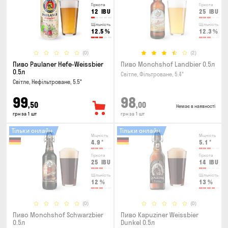
Гіркота
Гіркота
12
IBU
25
IBU
Щільність
Щільність
12.5
%
12.3
%
(0)
(2)
Пиво Paulaner Hefe-Weissbier
Пиво Monchshof Landbier 0.5л
0.5л
Світле, Фільтроване, 5.4°
Світле, Нефільтроване, 5.5°
99
98
,50
,00
Немає в наявності
грн за 1 шт
грн за 1 шт
Тільки онлайн
Тільки онлайн
Міцність
Міцність
4.9
°
5.1
°
Гіркота
Гіркота
25
IBU
14
IBU
Щільність
Щільність
12
%
13
%
(0)
(0)
Пиво Monchshof Schwarzbier
Пиво Kapuziner Weissbier
0.5л
Dunkel 0.5л