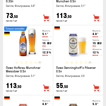
0.33л
Munchen 0.5л
Світле, Фільтроване, 4.8°
Світле, Фільтроване, 5.1°
73
113
,50
,50
грн за 1 шт
грн за 1 шт
Тільки онлайн
Міцність
Міцність
5.1
°
4.9
°
Гіркота
Гіркота
15
IBU
15
IBU
Щільність
Щільність
12.5
%
12
%
(0)
(0)
Пиво Hofbrau Munchner
Пиво Denninghoff's Pilsener
Weissbier 0.5л
0.5л
Світле, Фільтроване, 5.1°
Світле, Фільтроване, 4.9
113
55
,50
,50
грн за 1 шт
грн за 1 шт
Міцність
Міцність
4.9
°
5.3
°