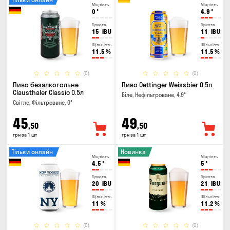
Міцність
Міцність
0
°
4.9
°
Гіркота
Гіркота
15
IBU
11
IBU
Щільність
Щільність
11.5
%
11.5
%
(0)
(0)
Пиво безалкогольне
Пиво Oettinger Weissbier 0.5л
Clausthaler Classic 0.5л
Біле, Нефільтроване, 4.9°
Світле, Фільтроване, 0°
45
49
,50
,50
грн за 1 шт
грн за 1 шт
Тільки онлайн
Новинка
Міцність
Міцність
4.5
°
5
°
Гіркота
Гіркота
20
IBU
21
IBU
Щільність
Щільність
11
%
11.2
%
(0)
(0)