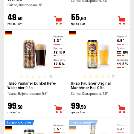
Світле, Фільтроване, 4.8°
Світле, Фільтроване, 5°
49
55
,50
,50
грн за 1 шт
грн за 1 шт
Міцність
Міцність
5.3
°
4.9
°
Гіркота
Гіркота
12
IBU
22
IBU
Щільність
Щільність
12.5
%
11.5
%
(0)
(0)
Пиво Paulaner Dunkel Hefe-
Пиво Paulaner Original
Weissbier 0.5л
Munchner Hell 0.5л
Темне, Нефільтроване, 5.3°
Світле, Фільтроване, 4.9°
99
99
,50
,50
грн за 1 шт
грн за 1 шт
Тільки онлайн
Тільки онлайн
Міцність
Міцність
5.5
°
5.4
°