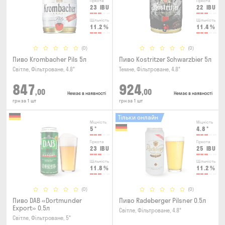
Гіркота
Гіркота
23
IBU
22
IBU
Щільність
Щільність
11.2
%
11.4
%
(0)
(0)
Пиво Krombacher Pils 5л
Пиво Kostritzer Schwarzbier 5л
Світле, Фільтроване, 4.8°
Темне, Фільтроване, 4.8°
847
924
,00
,00
Немає в наявності
Немає в наявності
грн за 1 шт
грн за 1 шт
Тільки онлайн
Міцність
Міцність
5
°
4.8
°
Гіркота
Гіркота
23
IBU
25
IBU
Щільність
Щільність
11.8
%
11.2
%
(0)
(0)
Пиво DAB «Dortmunder
Пиво Radeberger Pilsner 0.5л
Export» 0.5л
Світле, Фільтроване, 4.8°
Світле, Фільтроване, 5°