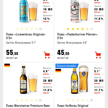
Гіркота
Гіркота
19
IBU
23
IBU
Щільність
Щільність
12
%
11.8
%
(0)
(1)
Пиво «Lowenbrau Original»
Пиво «Paderborner Pilsner»
0.5л
0.5л
Світле, Фільтроване, 5.1°
Світле, Фільтроване, 4.8°
55
45
,50
,50
грн за 1 шт
грн за 1 шт
Тільки онлайн
Міцність
Міцність
4.8
°
5.1
°
Гіркота
Гіркота
28
IBU
24
IBU
Щільність
Щільність
11.4
%
11.7
%
(0)
(0)
Пиво Warsteiner Premium Beer
Пиво Hofbrau Original