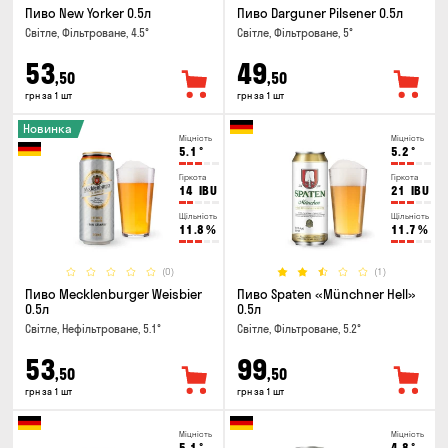
Пиво New Yorker 0.5л
Пиво Darguner Pilsener 0.5л
Світле, Фільтроване, 4.5°
Світле, Фільтроване, 5°
53
49
,50
,50
грн за 1 шт
грн за 1 шт
Новинка
Міцність
Міцність
5.1
°
5.2
°
Гіркота
Гіркота
14
IBU
21
IBU
Щільність
Щільність
11.8
%
11.7
%
(0)
(1)
Пиво Mecklenburger Weisbier
Пиво Spaten «Münchner Hell»
0.5л
0.5л
Світле, Нефільтроване, 5.1°
Світле, Фільтроване, 5.2°
53
99
,50
,50
грн за 1 шт
грн за 1 шт
Міцність
Міцність
5.1
°
4.8
°