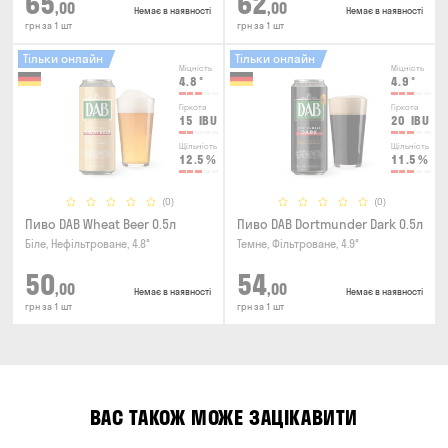
65
62
,00
,00
Немає в наявності
Немає в наявності
грн за 1 шт
грн за 1 шт
Тільки онлайн
Тільки онлайн
Міцність
Міцність
4.8
°
4.9
°
Гіркота
Гіркота
15
IBU
20
IBU
Щільність
Щільність
12.5
%
11.5
%
(0)
(0)
Пиво DAB Wheat Beer 0.5л
Пиво DAB Dortmunder Dark 0.5л
Біле, Нефільтроване, 4.8°
Темне, Фільтроване, 4.9°
50
54
,00
,00
Немає в наявності
Немає в наявності
грн за 1 шт
грн за 1 шт
ВАС ТАКОЖ МОЖЕ ЗАЦІКАВИТИ