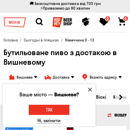
🚚 Безкоштовна доставка від 700 грн
⚡Привеземо до 90 хвилин
0
0
МЕНЮ
Головна
Сьогодні в пляшках
Німеччина 0 - 13
Бутильоване пиво з достакою в
Вишневому
Вишневе
Доставка
Вкажіть адресу
Ваше місто —
Вишневе?
Всі товари
Пиво
Сидр
Вино
Віскі
Коктейл
ТАК
ПИВО
ФІЛЬТР
Ні, змінити
Тільки онлайн