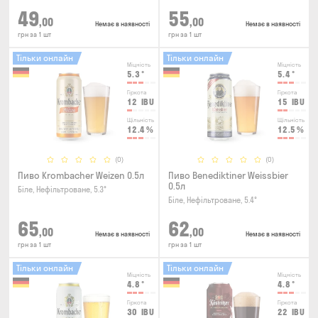
49
55
,00
,00
Немає в наявності
Немає в наявності
грн за 1 шт
грн за 1 шт
Тільки онлайн
Тільки онлайн
Міцність
Міцність
5.3
°
5.4
°
Гіркота
Гіркота
12
IBU
15
IBU
Щільність
Щільність
12.4
%
12.5
%
(0)
(0)
Пиво Krombacher Weizen 0.5л
Пиво Benediktiner Weissbier
0.5л
Біле, Нефільтроване, 5.3°
Біле, Нефільтроване, 5.4°
65
62
,00
,00
Немає в наявності
Немає в наявності
грн за 1 шт
грн за 1 шт
Тільки онлайн
Тільки онлайн
Міцність
Міцність
4.8
°
4.8
°
Гіркота
Гіркота
30
IBU
22
IBU