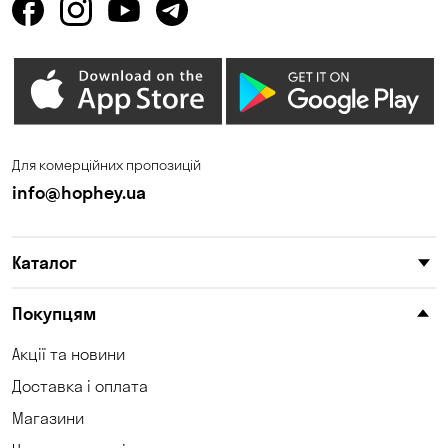
Горішні Плавні
Гостомель
Дмитрівка
Дніпро
Зазим’є
Запоріжжя
Калинівка
Кам'янське
Для комерційних пропозицій
Кам'яні Потоки
Карнаухівка
info@hophey.ua
Катеринівка
Келеберда
Каталог
Київ
Клинці
Княжичі
Корсунці
Покупцям
Котівка
Коцюбинське
Акції та новини
Доставка і оплата
Кошари
Красносілка
Магазини
Кременчук
Кривий Ріг