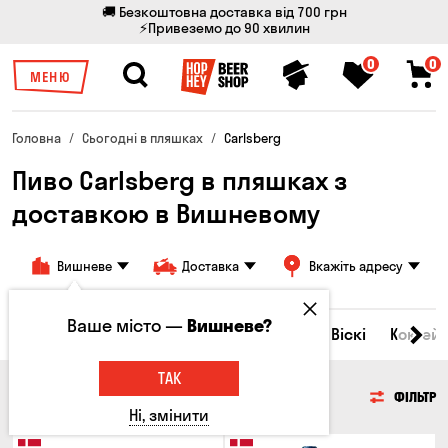
🚚 Безкоштовна доставка від 700 грн
⚡Привеземо до 90 хвилин
0
0
МЕНЮ
Головна
Сьогодні в пляшках
Carlsberg
Пиво Carlsberg в пляшках з
доставкою в Вишневому
Вишневе
Доставка
Вкажіть адресу
Ваше місто —
Вишневе?
Всі товари
Пиво
Сидр
Вино
Віскі
Коктейл
ТАК
ПИВО
ФІЛЬТР
Ні, змінити